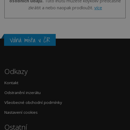
osobních údajů.
Tuto lhůtu můžete kdykoliv předčasně
zkrátit a nebo naopak prodloužit.
více
Volná místa v ČR
Odkazy
Kontakt
Odstranění inzerátu
Všeobecné obchodní podmínky
Nastavení cookies
Ostatní