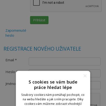
Zapomenuté
heslo
REGISTRACE NOVÉHO UŽIVATELE
Email *
Heslo *
×
S cookies se vám bude
Jméno
práce hledat lépe
Soubory cookies nám pomáhají pochopit, co
na webu hledáte a jak s ním pracujete. Díky
cookies vám můžeme zobrazit vhodnější