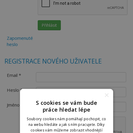
Zapomenuté
heslo
REGISTRACE NOVÉHO UŽIVATELE
Email *
Heslo *
×
S cookies se vám bude
Jméno
práce hledat lépe
Soubory cookies nám pomáhají pochopit, co
na webu hledáte a jak s ním pracujete. Díky
cookies vám můžeme zobrazit vhodnější