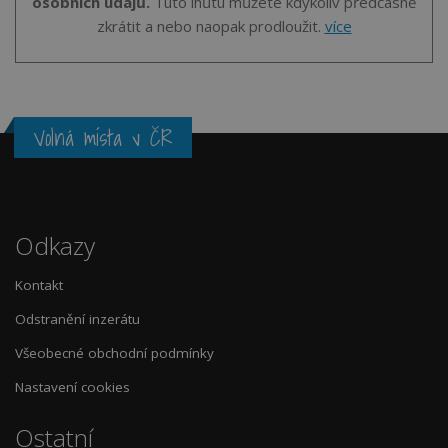
osobních údajů.
Tuto lhůtu můžete kdykoliv předčasně
zkrátit a nebo naopak prodloužit.
více
Volná místa v ČR
Odkazy
Kontakt
Odstranění inzerátu
Všeobecné obchodní podmínky
Nastavení cookies
Ostatní