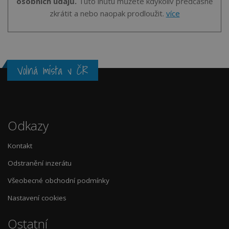
osobních údajů.
Tuto lhůtu můžete kdykoliv předčasně
zkrátit a nebo naopak prodloužit.
více
Volná místa v ČR
Odkazy
Kontakt
Odstranění inzerátu
Všeobecné obchodní podmínky
Nastavení cookies
Ostatní