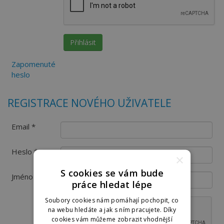
Zapomenuté
heslo
REGISTRACE NOVÉHO UŽIVATELE
Email *
Heslo *
×
S cookies se vám bude
Jméno
práce hledat lépe
Soubory cookies nám pomáhají pochopit, co
na webu hledáte a jak s ním pracujete. Díky
cookies vám můžeme zobrazit vhodnější