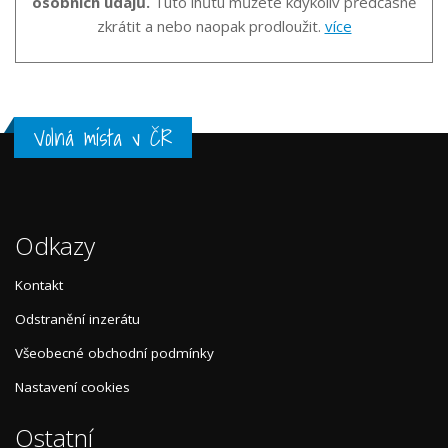
osobních údajů.
Tuto lhůtu můžete kdykoliv předčasně
zkrátit a nebo naopak prodloužit.
více
Volná místa v ČR
Odkazy
Kontakt
Odstranění inzerátu
Všeobecné obchodní podmínky
Nastavení cookies
Ostatní