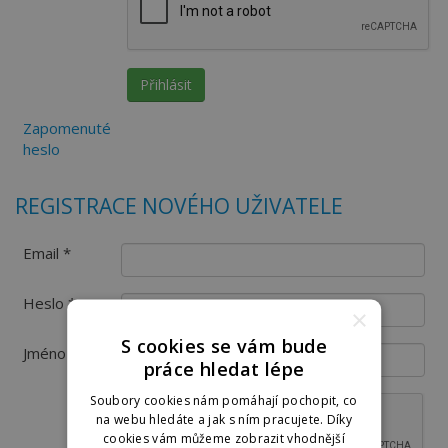
Zapomenuté
heslo
REGISTRACE NOVÉHO UŽIVATELE
Email *
Heslo *
×
S cookies se vám bude
Jméno
práce hledat lépe
Soubory cookies nám pomáhají pochopit, co
na webu hledáte a jak s ním pracujete. Díky
cookies vám můžeme zobrazit vhodnější