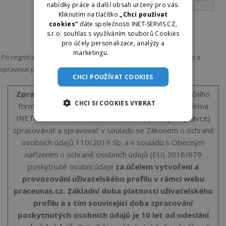
nabídky práce a další obsah určený pro vás.
Kliknutím na tlačítko
„Chci používat
cookies“
dáte společnosti INET-SERVIS.CZ,
s.r.o. souhlas s využíváním souborů Cookies
pro účely personalizace, analýzy a
marketingu.
Více informací
Po registraci bude provozovatel webu praceunas.cz zpracovávat a
spravovat poskytnuté osobní údaje -
více zde
CHCI POUŽÍVAT COOKIES
Zpracování osobních údajů
: Po odeslání registračního
CHCI SI COOKIES VYBRAT
formuláře bude provozovatel webu praceunas.cz firma
INET-SERVIS.CZ, s.r.o. (IČ: 27523209) (dále jen Správce)
zpracovávat a spravovat v souladu se Zákonem o ochraně
osobních údajů 110/2019 Sb. a v souladu s Obecným
nařízením o ochraně osobních údajů (EU) 2016/679
poskytnuté osobní údaje
za účelem vytvoření a
provozování uživatelského profilu v rámci webu
praceunas.cz. Základní doba platnosti uživatelského
profilu a s tím související doba zpracování
poskytnutých osobních údajů je 10 let od odeslání