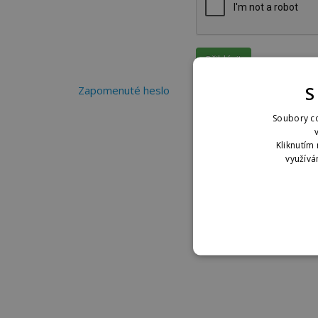
S
Zapomenuté heslo
Soubory co
Kliknutím 
využívá