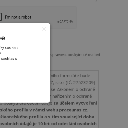
×
pe
íky cookies
.
u praceunas.cz zpracovávat a spravovat poskytnuté osobní
. souhlas s
nformací
dajů
: Po odeslání registračního formuláře bude
.cz firma INET-SERVIS.CZ, s.r.o. (IČ: 27523209)
ávat a spravovat v souladu se Zákonem o ochraně
b. a v souladu s Obecným nařízením o ochraně
9 poskytnuté osobní údaje
za účelem vytvoření
ského profilu v rámci webu praceunas.cz.
živatelského profilu a s tím související doba
sobních údajů je 10 let od odeslání osobních