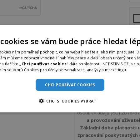
 cookies se vám bude práce hledat lé
okies nám pomáhají pochopit, co na webu hledáte a jak s ním pracujete. D
vám můžeme zobrazit vhodnější nabídky práce a další obsah určený pro vás
Po registraci bude provozovatel web
na tlačítko
„Chci používat cookies“
dáte společnosti INET-SERVIS.CZ, s.r.o
údaje -
více zde
ním souborů Cookies pro účely personalizace, analýzy a marketingu.
Více i
Zpracování osobních ú
CHCI POUŽÍVAT COOKIES
provozovatel webu praceunas
(dále jen Správce) zpracov
CHCI SI COOKIES VYBRAT
osobních údajů 110/2019 S
osobních údajů (EU) 2016/67
a provozování uživatel
Základní doba platnosti u
zpracování poskytnutých o