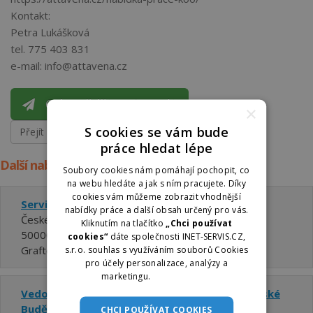
Kontakt:
Petra Lukášková
tel. 775 403 831
e-mail: info@attavena.cz
Odpovědět na inzerát
×
S cookies se vám bude
Přejít na kontaktní údaje ▼
práce hledat lépe
Další nabídky práce České Budějovice
Soubory cookies nám pomáhají pochopit, co
na webu hledáte a jak s ním pracujete. Díky
cookies vám můžeme zobrazit vhodnější
Servisní technik VVN | až 60 000 Kč
nabídky práce a další obsah určený pro vás.
České Budějovice
Kliknutím na tlačítko
„Chci používat
50000 - 60000 Kč za měsíc
cookies“
dáte společnosti INET-SERVIS.CZ,
Grafton Recruitment s.r.o.
s.r.o. souhlas s využíváním souborů Cookies
pro účely personalizace, analýzy a
marketingu.
Více informací
Vedoucí logistiky | potravinářská výroba | české
Budějovice
CHCI POUŽÍVAT COOKIES