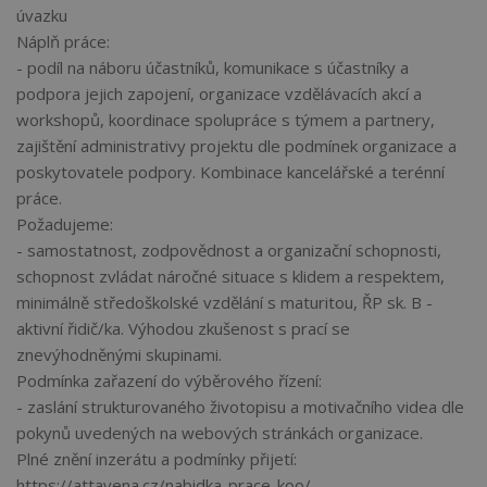
úvazku
Náplň práce:
- podíl na náboru účastníků, komunikace s účastníky a
podpora jejich zapojení, organizace vzdělávacích akcí a
workshopů, koordinace spolupráce s týmem a partnery,
zajištění administrativy projektu dle podmínek organizace a
poskytovatele podpory. Kombinace kancelářské a terénní
práce.
Požadujeme:
- samostatnost, zodpovědnost a organizační schopnosti,
schopnost zvládat náročné situace s klidem a respektem,
minimálně středoškolské vzdělání s maturitou, ŘP sk. B -
aktivní řidič/ka. Výhodou zkušenost s prací se
znevýhodněnými skupinami.
Podmínka zařazení do výběrového řízení:
- zaslání strukturovaného životopisu a motivačního videa dle
pokynů uvedených na webových stránkách organizace.
Plné znění inzerátu a podmínky přijetí:
https://attavena.cz/nabidka-prace-koo/