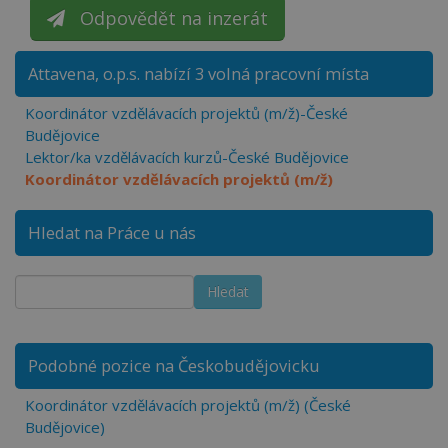
Odpovědět na inzerát
Attavena, o.p.s. nabízí 3 volná pracovní místa
Koordinátor vzdělávacích projektů (m/ž)-České
Budějovice
Lektor/ka vzdělávacích kurzů-České Budějovice
Koordinátor vzdělávacích projektů (m/ž)
Hledat na Práce u nás
Podobné pozice na Českobudějovicku
Koordinátor vzdělávacích projektů (m/ž) (České
Budějovice)