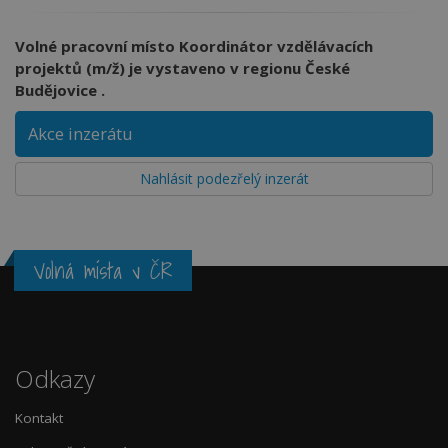
Volné pracovní místo Koordinátor vzdělávacích
projektů (m/ž) je vystaveno v regionu České
Budějovice .
Akce inzerátu
Nahlásit podezřelý inzerát
Volná místa v ČR
Odkazy
Kontakt