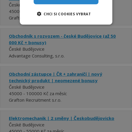
České Budějovice
45000 - 55000 Kč za měsíc
CHCI SI COOKIES VYBRAT
Grafton Recruitment s.r.o.
Obchodník s rozvozem - české Budějovice (až 50
000 Kč + bonusy)
České Budějovice
Advantage Consulting, s.r.o.
Obchodní zástupce | ČR + zahraničí | nový
technický produkt | neomezené bonusy
České Budějovice
45000 - 100000 Kč za měsíc
Grafton Recruitment s.r.o.
Elektromechanik | 2 směny | Českobudějovicko
České Budějovice
45000 - 55000 Kč za měsíc