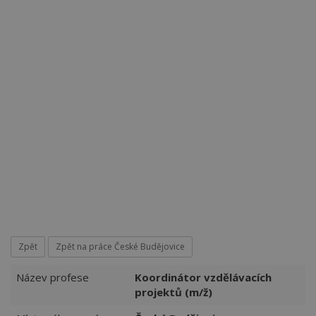
Více než
62276
uživatelů už používá tento svělý způsob
pro hledání práce. Přidejte se k nim.
Zpět
Zpět na práce České Budějovice
Název profese
Koordinátor vzdělávacích
projektů (m/ž)