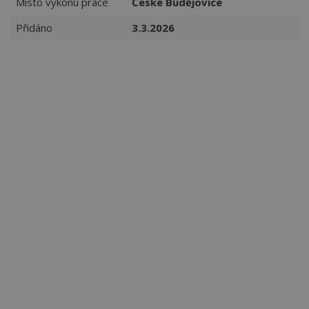
Místo výkonu práce
České Budějovice
Přidáno
3.3.2026