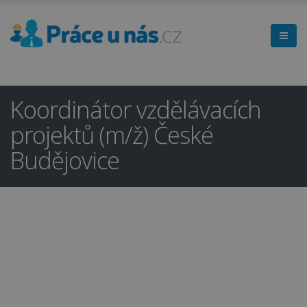
Koordinátor vzdělávacích
projektů (m/ž) České
Budějovice
Hledáte práci
×
v regionu
České Budějovice a okolí?
Ano
Ne