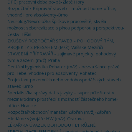
DPČ) pracovní doba po-pá-Zlaté Hory
Rozpočtář / Přípravář staveb – možnost home-office,
vhodné i pro absolventy-Brno
Neurolog/Neuroložka špičkové pracoviště, skvělá
možnost seberealizace s plnou podporou a perspektivou-
Český Těšín
ZKUŠENÝ ROZPOČTÁŘ STAVEB – POHODOVÝ TÝM,
PROJEKTY S PŘESAHEM (M/Ž)-Valšské Meziříčí
STAVEBNÍ PŘÍPRAVÁŘ - zajímavé projekty, pohodový
tým a zázemí (m/ž)-Praha
Dentální hygienistka Rohatec (m/ž) - bezva šance právě
pro Tebe. Vhodné i pro absolventy-Rohatec
Projektant pozemních nebo vodohospodářských staveb
staveb-Brno
Specialist/ka správy dat s jazyky – super příležitost v
mezinárodním prostředí s možností částečného home-
office-Hranice
Rozpočtář/obchodní manažer Zábřeh (m/ž)-Zábřeh
Hledáme vývojáře HW (m/ž)-Ostrava
LÉKAŘ/KA ÚVAZEK DOHODOU I L1 RŮZNÉ
SPECIALIZACE, JEN DENNÍ, vhodné i brigádně-Jablunkov