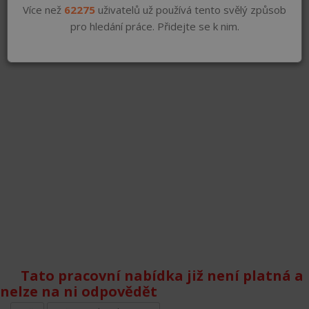
Více než
62275
uživatelů už používá tento svělý způsob
pro hledání práce. Přidejte se k nim.
Tato pracovní nabídka již není platná a
nelze na ni odpovědět