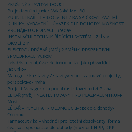
ZKUŠENÝ STAVBYVEDOUCÍ
Projektant/ka i junior-Valašské Meziříčí
ZUBNÍ LÉKAŘ – I ABSOLVENT / KA ŠPIČKOVÉ ZÁZEMÍ
KLINIKY, VYBAVENÍ – ÚVAZEK DLE DOHODY, MOŽNOST
PRONÁJMU ORDINACE-Břeclav
INSTALAČNÍ TECHNIK ŘÍDÍCÍCH SYSTÉMŮ ZLÍN A
OKOLÍ-Zlín
ELEKTROÚDRŽBÁŘ (M/Ž) 2 SMĚNY, PRSPEKTIVNÍ
SPOLUPRÁCE-Vyškov
Lékař/ka denní, úvazek dohodou lze jako přivýdělek-
Jablunkov
Manager / ka stavby / stavbyvedoucí zajímavé projekty,
perspektiva-Praha
Project Manager / ka pro oblast stavebnictví-Praha
LÉKAŘ (m/ž) I NEATESTOVANÝ PRO PLAZMACENTRUM-
Most
LÉKAŘ – PSYCHIATR OLOMOUC úvazek dle dohody-
Olomouc
Farmaceut / ka – vhodné i pro letošní absolventy, forma
úvazku a spolupráce dle dohody (možnost HPP, DPP,