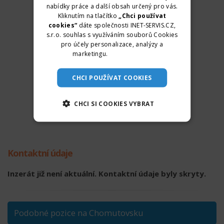
nabídky práce a další obsah určený pro vás.
Kliknutím na tlačítko
„Chci používat
cookies“
dáte společnosti INET-SERVIS.CZ,
s.r.o. souhlas s využíváním souborů Cookies
pro účely personalizace, analýzy a
marketingu.
Více informací
CHCI POUŽÍVAT COOKIES
CHCI SI COOKIES VYBRAT
Kontaktní údaje
Inzerát již není aktuální. Kontaktní údaje byly skryty.
Podobné pozice na Chomutovsku