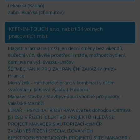
Lékař/ka (Kadaň)
Zubní lékař/ka (Chomutov)
KEEP-IN-TOUCH s.r.o. nabízí 34 volných
pracovních míst
Magistra farmacie (m/ž) jen denní směny bez víkendů,
služební vůz, skvělé prostředí i mzda, možnost bydlení,
domluva na výši úvazku-Uničov
ŠÉFMECHANIK PRO ZAHRANIČNÍ ZAKÁZKY (m/ž)-
Hranice
Montážník - mechanické práce v kombinaci s dílčím
svařováním (kusová výroba)-Hodonín
Manažer stavby / Stavbyvedoucí vhodné pro juniory-
Valašské Meziříčí
LÉKAŘ – PSYCHIATR OSTRAVA úvazek dohodou-Ostrava
JSI ESO V ŘÍZENÍ ELEKTRO PROJEKTŮ HLEDÁ SE
PROJECT MANAGER S AUTORIZACÍ-celá ČR
ZVLÁDNEŠ ŘÍZENÍ SPECIALIZOVANÝCH
ELEKTROENERGETICKÝCH PROJEKTŮ SITE MANAGER /