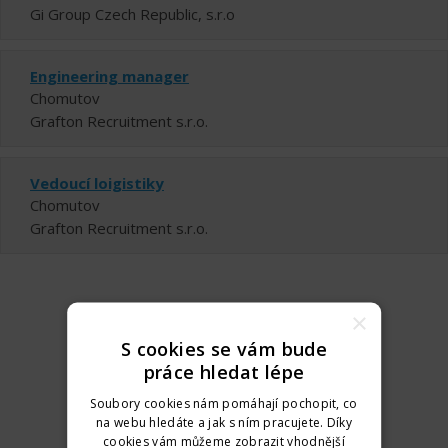
Gi Group Czech Republic, s.r.o
Engineering manager
Chomutov
Grafton Recruitment s.r.o.
Vedoucí loigistiky
Chomutov
Grafton Recruitment s.r.o.
×
S cookies se vám bude
práce hledat lépe
Soubory cookies nám pomáhají pochopit, co
na webu hledáte a jak s ním pracujete. Díky
cookies vám můžeme zobrazit vhodnější