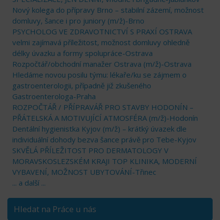
Nový kolega do přípravy Brno – stabilní zázemí, možnost
domluvy, šance i pro juniory (m/ž)-Brno
PSYCHOLOG VE ZDRAVOTNICTVÍ S PRAXÍ OSTRAVA
velmi zajímavá příležitost, možnost domluvy ohledně
délky úvazku a formy spolupráce-Ostrava
Rozpočtář/obchodní manažer Ostrava (m/ž)-Ostrava
Hledáme novou posilu týmu: lékaře/ku se zájmem o
gastroenterologii, případně již zkušeného
Gastroenterologa-Praha
ROZPOČTÁŘ / PŘÍPRAVÁŘ PRO STAVBY HODONÍN –
PŘÁTELSKÁ A MOTIVUJÍCÍ ATMOSFÉRA (m/ž)-Hodonín
Dentální hygienistka Kyjov (m/ž) – krátký úvazek dle
individuální dohody bezva šance právě pro Tebe-Kyjov
SKVĚLÁ PŘÍLEŽITOST PRO DERMATOLOGY V
MORAVSKOSLEZSKÉM KRAJI TOP KLINIKA, MODERNÍ
VYBAVENÍ, MOŽNOST UBYTOVÁNÍ-Třinec
... a další ...
Hledat na Práce u nás