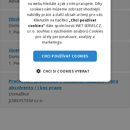
Advantage Consulting, s.r.o.
na webu hledáte a jak s ním pracujete. Díky
cookies vám můžeme zobrazit vhodnější
nabídky práce a další obsah určený pro vás.
Obsluha strojní pily 270Kč/hod
Kliknutím na tlačítko
„Chci používat
Domažlice
cookies“
dáte společnosti INET-SERVIS.CZ,
s.r.o. souhlas s využíváním souborů Cookies
1. Personálka plus, a.s.
pro účely personalizace, analýzy a
marketingu.
Více informací
Operátor výroby (pískování, obsluha stroje)
Domažlice
CHCI POUŽÍVAT COOKIES
1. Personálka plus, a.s.
CHCI SI COOKIES VYBRAT
Pracovník / pracovnice v sociálních službách - i pro
absolventy / i bez praxe
Domažlice
JOBSYSTEM s.r.o.