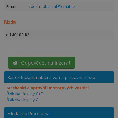
Email
radim.adbazant@email.cz
Mzda
od
40100
Kč
Odpovědět na inzerát
Radek Bažant nabízí 3 volná pracovní místa
Mechanici a opraváři motorových vozidel
Řidič/ka skupiny C+E
Řidič/ka skupiny C
Hledat na Práce u nás