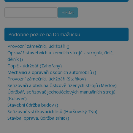
Podobné pozice na Domažlicku
Provozní zámečníci, údržbáři ()
Opravář stavebních a zemních strojů - strojník, řidič,
dělník ()
Topič - údržbář (Zahořany)
Mechanici a opraváři osobních automobilů ()
Provozní zámečníci, údržbáři (Staňkov)
Seřizovači a obsluha číslicově řízených strojů (Meclov)
Údržbář, seřizovač jednoúčelových manuálních strojů
(Koloveč)
Stavební údržba budov ()
Seřizovač vstřikovacích lisů (Horšovský Týn)
Stavba, oprava, údržba silnic ()