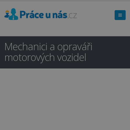
Mechanici a opraváři
motorových vozidel
Hledáte práci
×
v regionu
Domažlice a okolí?
Ano
Ne