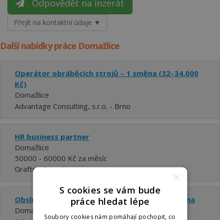
Odpovědět na inzerát
Přejít na kontaktní údaje ▼
Další nabídky práce Domažlice
Operátor obráběcích strojů – 1 směna (32–34.000
Kč)
Domažlice
Advantage Consulting, s.r.o. - Brno
HR business partner
Domažlice
50000 - 60000 Kč za měsíc
Grafton Recruitment s.r.o.
×
S cookies se vám bude
Obsluha CNC strojů (32-35.000 Kč) - jedna směna
práce hledat lépe
Domažlice
Soubory cookies nám pomáhají pochopit, co