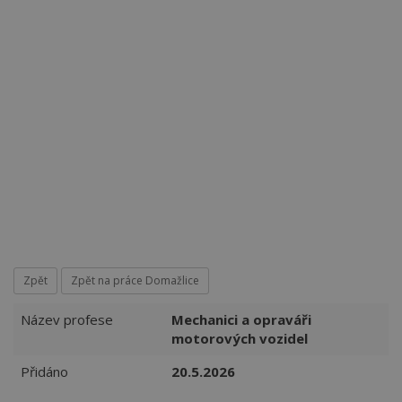
Více než
62270
uživatelů už používá tento svělý způsob
pro hledání práce. Přidejte se k nim.
Zpět
Zpět na práce Domažlice
Název profese
Mechanici a opraváři
motorových vozidel
Přidáno
20.5.2026