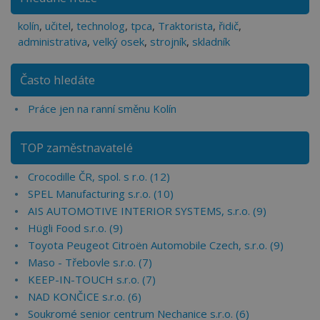
kolín
,
učitel
,
technolog
,
tpca
,
Traktorista
,
řidič
,
administrativa
,
velký osek
,
strojník
,
skladník
Často hledáte
Práce jen na ranní směnu Kolín
TOP zaměstnavatelé
Crocodille ČR, spol. s r.o. (12)
SPEL Manufacturing s.r.o. (10)
AIS AUTOMOTIVE INTERIOR SYSTEMS, s.r.o. (9)
Hügli Food s.r.o. (9)
Toyota Peugeot Citroën Automobile Czech, s.r.o. (9)
Maso - Třebovle s.r.o. (7)
KEEP-IN-TOUCH s.r.o. (7)
NAD KONČICE s.r.o. (6)
Soukromé senior centrum Nechanice s.r.o. (6)