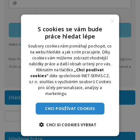
Zasílání lze kdykoliv upravit nebo jednoduše zrušit
×
S cookies se vám bude
práce hledat lépe
nebo
nastavit odběr pro více regionů
Soubory cookies nám pomáhají pochopit, co
na webu hledáte a jak s ním pracujete. Díky
cookies vám můžeme zobrazit vhodnější
Web Práce u nás vám bude max. 1x denně posílat nové nabídky z regionu
nabídky práce a další obsah určený pro vás.
Kolín a okolí. Po odeslání bude provozovatel Praceunas.cz zpracovávat a
Kliknutím na tlačítko
„Chci používat
spravovat vložené osobní údaje.
více
cookies“
dáte společnosti INET-SERVIS.CZ,
s.r.o. souhlas s využíváním souborů Cookies
pro účely personalizace, analýzy a
marketingu.
Více informací
Hledat na Práce u nás
CHCI POUŽÍVAT COOKIES
CHCI SI COOKIES VYBRAT
Hledané fráze