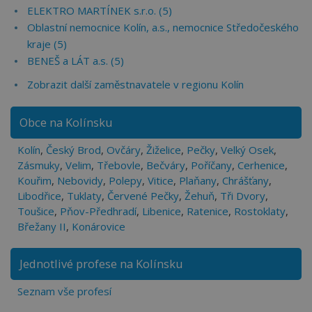
ELEKTRO MARTÍNEK s.r.o. (5)
Oblastní nemocnice Kolín, a.s., nemocnice Středočeského
kraje (5)
BENEŠ a LÁT a.s. (5)
Zobrazit další zaměstnavatele v regionu Kolín
Obce na Kolínsku
Kolín
,
Český Brod
,
Ovčáry
,
Žiželice
,
Pečky
,
Velký Osek
,
Zásmuky
,
Velim
,
Třebovle
,
Bečváry
,
Poříčany
,
Cerhenice
,
Kouřim
,
Nebovidy
,
Polepy
,
Vitice
,
Plaňany
,
Chrášťany
,
Libodřice
,
Tuklaty
,
Červené Pečky
,
Žehuň
,
Tři Dvory
,
Toušice
,
Pňov-Předhradí
,
Libenice
,
Ratenice
,
Rostoklaty
,
Břežany II
,
Konárovice
Jednotlivé profese na Kolínsku
Seznam vše profesí