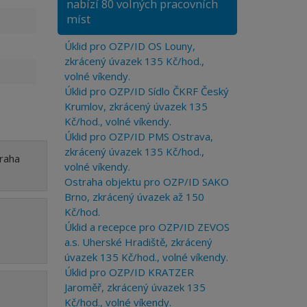
nabízí 80 volných pracovních
míst
Úklid pro OZP/ID OS Louny,
zkrácený úvazek 135 Kč/hod.,
volné víkendy.
Úklid pro OZP/ID Sídlo ČKRF Český
Krumlov, zkrácený úvazek 135
Kč/hod., volné víkendy.
Úklid pro OZP/ID PMS Ostrava,
zkrácený úvazek 135 Kč/hod.,
Praha
volné víkendy.
Ostraha objektu pro OZP/ID SAKO
Brno, zkrácený úvazek až 150
Kč/hod.
Úklid a recepce pro OZP/ID ZEVOS
a.s. Uherské Hradiště, zkrácený
úvazek 135 Kč/hod., volné víkendy.
Úklid pro OZP/ID KRATZER
Jaroměř, zkrácený úvazek 135
Kč/hod., volné víkendy.