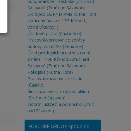
hospodářství - záskoky (Zruč nad
Sázavou) (Zruč nad Sázavou)
Úklid pro OZP/ID PMS Kutná Hora,
zkrácený úvazek 135 Kč/hod.,
volné víkendy. ()
Úklidové práce (Chabeřice)
Pracovník/pracovnice správy
budov, uklízeč/ka (Žehušice)
Úklid prodejních prostor - ranní
směna - 160 Kč/hod. (Zruč nad
Sázavou) (Zruč nad Sázavou)
Pokojská (Kutná Hora)
Pracovník/pracovnice úklidu
(Čáslav)
Řídící pracovníci v oblasti úklidu
(Zruč nad Sázavou)
Ostatní uklízeči a pomocníci (Zruč
nad Sázavou)
FORCORP GROUP spol. s r.o.