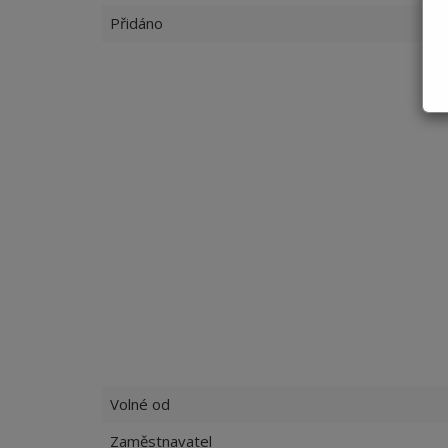
Přidáno
Volné od
Zaměstnavatel