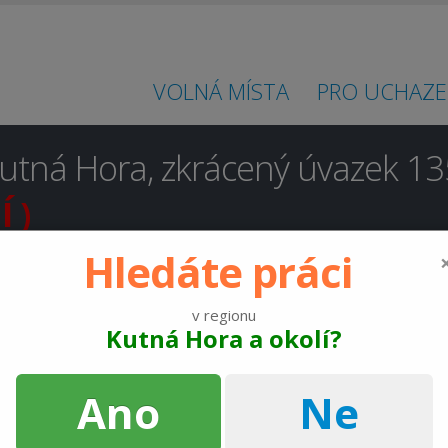
VOLNÁ MÍSTA
PRO UCHAZE
utná Hora, zkrácený úvazek 135
 )
Hledáte práci
platná a nelze na ni odpovědět
v regionu
Kutná Hora a okolí?
Úklid pro OZP/ID PMS Kutná Hora, zkrácený úvazek 135 Kč/
Ano
Ne
volné víkendy.
Kutná Hora