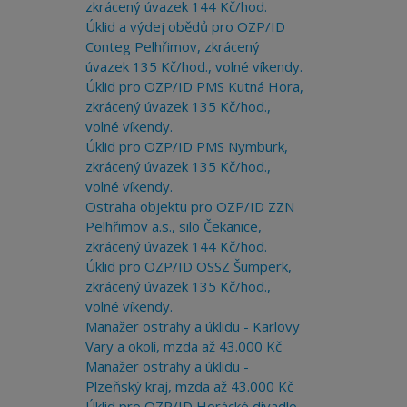
zkrácený úvazek 144 Kč/hod.
Úklid a výdej obědů pro OZP/ID
Conteg Pelhřimov, zkrácený
úvazek 135 Kč/hod., volné víkendy.
Úklid pro OZP/ID PMS Kutná Hora,
zkrácený úvazek 135 Kč/hod.,
volné víkendy.
Úklid pro OZP/ID PMS Nymburk,
zkrácený úvazek 135 Kč/hod.,
volné víkendy.
Ostraha objektu pro OZP/ID ZZN
Pelhřimov a.s., silo Čekanice,
zkrácený úvazek 144 Kč/hod.
Úklid pro OZP/ID OSSZ Šumperk,
zkrácený úvazek 135 Kč/hod.,
volné víkendy.
Manažer ostrahy a úklidu - Karlovy
Vary a okolí, mzda až 43.000 Kč
Manažer ostrahy a úklidu -
Plzeňský kraj, mzda až 43.000 Kč
Úklid pro OZP/ID Horácké divadlo