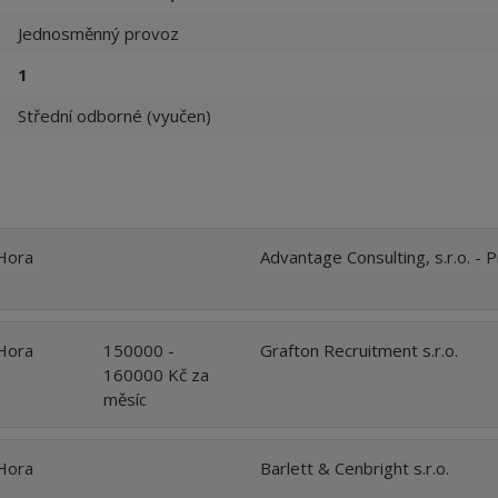
Jednosměnný provoz
1
Střední odborné (vyučen)
Hora
Advantage Consulting, s.r.o. - 
Hora
150000 -
Grafton Recruitment s.r.o.
160000 Kč za
měsíc
Hora
Barlett & Cenbright s.r.o.