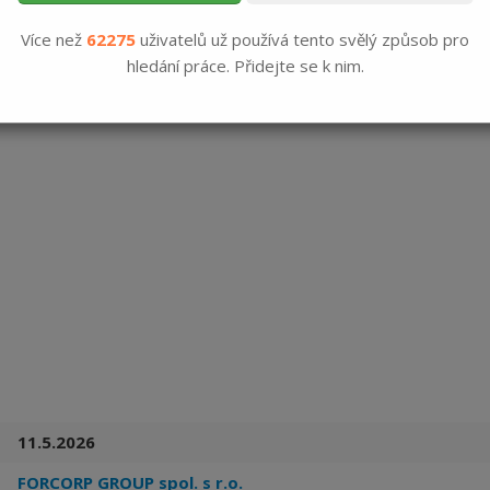
11.5.2026
Více než
62275
uživatelů už používá tento svělý způsob pro
hledání práce. Přidejte se k nim.
11.5.2026
FORCORP GROUP spol. s r.o.