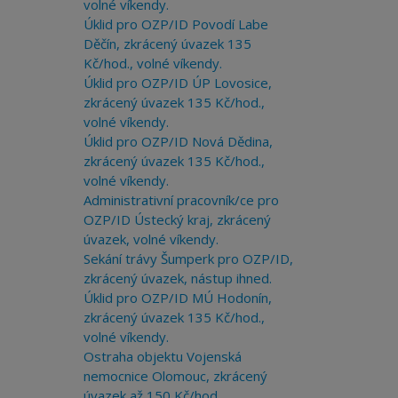
volné víkendy.
Úklid pro OZP/ID Povodí Labe
Děčín, zkrácený úvazek 135
Kč/hod., volné víkendy.
Úklid pro OZP/ID ÚP Lovosice,
zkrácený úvazek 135 Kč/hod.,
volné víkendy.
Úklid pro OZP/ID Nová Dědina,
zkrácený úvazek 135 Kč/hod.,
volné víkendy.
Administrativní pracovník/ce pro
OZP/ID Ústecký kraj, zkrácený
úvazek, volné víkendy.
Sekání trávy Šumperk pro OZP/ID,
zkrácený úvazek, nástup ihned.
Úklid pro OZP/ID MÚ Hodonín,
zkrácený úvazek 135 Kč/hod.,
volné víkendy.
Ostraha objektu Vojenská
nemocnice Olomouc, zkrácený
úvazek až 150 Kč/hod.