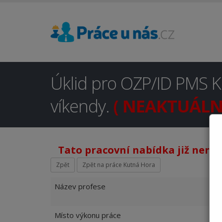
Úklid pro OZP/ID PMS K
víkendy.
( NEAKTUÁLNÍ
Tato pracovní nabídka již není 
Zpět
Zpět na práce Kutná Hora
Název profese
Místo výkonu práce