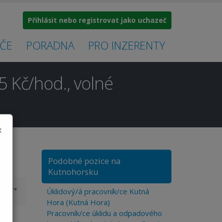
Přihlásit nebo registrovat jako uchazeč
ČE
PORADNA
PRO INZERENTY
 Kč/hod., volné
×
Podobné pozice na
Kutnohorsku
hod.,
Úklidový/á pracovník/ce Kutná
Hora (Kutná Hora)
Pracovník/ce úklidu a odpadového