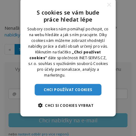
×
S cookies se vám bude
práce hledat lépe
Nenašli jste práci, kterou hledáte? Můžete zkusit TOP
Soubory cookies nám pomáhají pochopit, co
nabídky práce v Liberci
na dobraprace.cz
na webu hledáte a jak s ním pracujete. Díky
cookies vám můžeme zobrazit vhodnější
nabídky práce a další obsah určený pro vás.
«
1
»
Kliknutím na tlačítko
„Chci používat
cookies“
dáte společnosti INET-SERVIS.CZ,
s.r.o. souhlas s využíváním souborů Cookies
Vyzkoušejte odběr nových nabídek práce z regionu
pro účely personalizace, analýzy a
Liberec a okolí
marketingu.
Více informací
na e-mail.
CHCI POUŽÍVAT COOKIES
CHCI SI COOKIES VYBRAT
Zasílání lze kdykoliv upravit nebo jednoduše zrušit
nebo
nastavit odběr pro více regionů