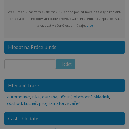
Web Práce u nás vám bude max. 1x denně posílat nové nabídky z regionu
Liberec a okolí. Po odeslání bude provozovatel Praceunas.cz zpracovávat a
spravovat vložené osobní údaje.
více
Hledat na Práce u nás
Hledané fráze
automotive
,
nika
,
ostraha
,
účetní
,
obchodní
,
Skladník
,
obchod
,
kuchař
,
programator
,
svářeč
Často hledáte