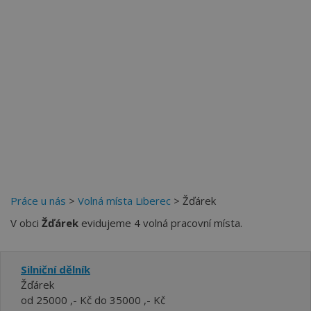
Více než
62272
uživatelů už používá tento svělý způsob
pro hledání práce. Přidejte se k nim.
Práce u nás
>
Volná místa Liberec
> Žďárek
V obci
Žďárek
evidujeme 4 volná pracovní místa.
Silniční dělník
Žďárek
od 25000 ,- Kč do 35000 ,- Kč