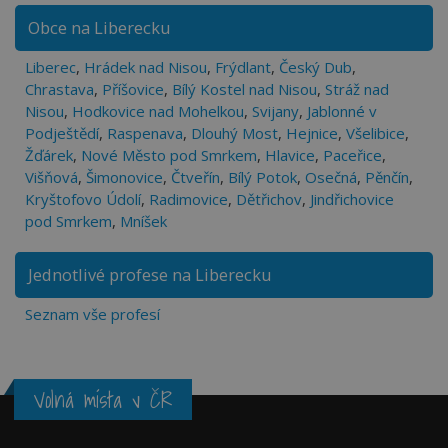
Obce na Liberecku
Liberec
,
Hrádek nad Nisou
,
Frýdlant
,
Český Dub
,
Chrastava
,
Příšovice
,
Bílý Kostel nad Nisou
,
Stráž nad
Nisou
,
Hodkovice nad Mohelkou
,
Svijany
,
Jablonné v
Podještědí
,
Raspenava
,
Dlouhý Most
,
Hejnice
,
Všelibice
,
Žďárek
,
Nové Město pod Smrkem
,
Hlavice
,
Paceřice
,
Višňová
,
Šimonovice
,
Čtveřín
,
Bílý Potok
,
Osečná
,
Pěnčín
,
Kryštofovo Údolí
,
Radimovice
,
Dětřichov
,
Jindřichovice
pod Smrkem
,
Mníšek
Jednotlivé profese na Liberecku
Seznam vše profesí
Volná místa v ČR