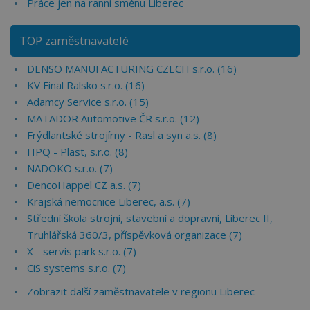
Práce jen na ranní směnu Liberec
TOP zaměstnavatelé
DENSO MANUFACTURING CZECH s.r.o. (16)
KV Final Ralsko s.r.o. (16)
Adamcy Service s.r.o. (15)
MATADOR Automotive ČR s.r.o. (12)
Frýdlantské strojírny - Rasl a syn a.s. (8)
HPQ - Plast, s.r.o. (8)
NADOKO s.r.o. (7)
DencoHappel CZ a.s. (7)
Krajská nemocnice Liberec, a.s. (7)
Střední škola strojní, stavební a dopravní, Liberec II,
Truhlářská 360/3, příspěvková organizace (7)
X - servis park s.r.o. (7)
CiS systems s.r.o. (7)
Zobrazit další zaměstnavatele v regionu Liberec