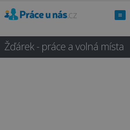
Žďárek - práce a volná místa
Hledáte práci
×
v regionu
Liberec a okolí?
Ano
Ne