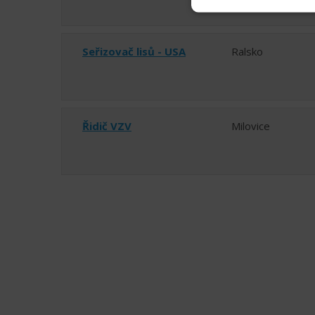
Seřizovač lisů - USA
Ralsko
Řidič VZV
Milovice