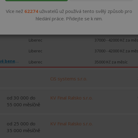
Liberec
40000 - 45000 Kč za měs
Více než
62274
uživatelů už používá tento svělý způsob pro
Svářeč CO₂ / TIG - až 45 000 Kč. Náborový bonus 40 000 Kč. (m/ž)
Liberec
40000 - 45000 Kč za měs
hledání práce. Přidejte se k nim.
Liberec
39000 - 46000 Kč za měs
Liberec
37000 - 42000 Kč za měs
Liberec
37000 - 42000 Kč za měs
Výroba výfukových systémů | až 35 000 Kč | Zajímavé benefity | Ubytování
Liberec
35000 Kč za měsíc
CiS systems s.r.o.
od 30 000 do
KV Final Ralsko s.r.o.
55 000 měsíčně
od 25 000 do
KV Final Ralsko s.r.o.
35 000 měsíčně