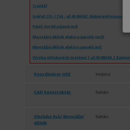
Truhlář
Páječ (tvrdé pájení) m/ž
Montážní dělník elektro panelů (m/ž)
Montážní dělník elektro panelů m/ž
Koordinátor HSE
Hejnice
CAD konstruktér
Ralsko
Obsluha lisů/ Montážní
Ralsko
dělník