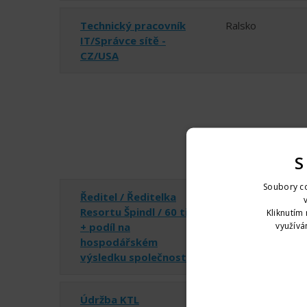
Technický pracovník
Ralsko
IT/Správce sítě -
CZ/USA
S
Soubory co
Ředitel / Ředitelka
Špindlerův mlýn
Resortu Špindl / 60 tisíc
Kliknutím 
využívá
+ podíl na
hospodářském
výsledku společnosti
Údržba KTL
Ralsko