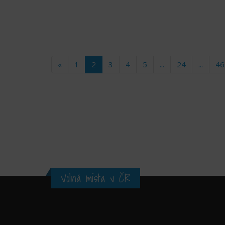
«
1
2
3
4
5
...
24
...
46
Volná místa v ČR