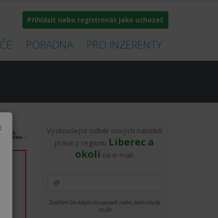
Přihlásit nebo registrovat jako uchazeč
ČE
PORADNA
PRO INZERENTY
×
Vyzkoušejte odběr nových nabídek
Liberec a
práce z regionu
okolí
na e-mail.
íc
íc
íc
Zasílání lze kdykoliv upravit nebo jednoduše
zrušit
íc