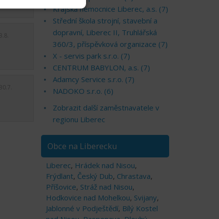
Krajská nemocnice Liberec, a.s. (7)
Střední škola strojní, stavební a
dopravní, Liberec II, Truhlářská
3.8.
360/3, příspěvková organizace (7)
X - servis park s.r.o. (7)
CENTRUM BABYLON, a.s. (7)
Adamcy Service s.r.o. (7)
30.7.
NADOKO s.r.o. (6)
Zobrazit další zaměstnavatele v
regionu Liberec
Obce na Liberecku
Liberec
,
Hrádek nad Nisou
,
Frýdlant
,
Český Dub
,
Chrastava
,
Příšovice
,
Stráž nad Nisou
,
Hodkovice nad Mohelkou
,
Svijany
,
Jablonné v Podještědí
,
Bílý Kostel