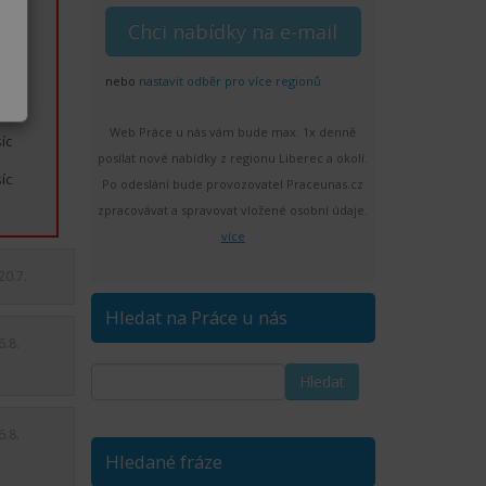
íc
íc
nebo
nastavit odběr pro více regionů
íc
Web Práce u nás vám bude max. 1x denně
íc
posílat nové nabídky z regionu Liberec a okolí.
íc
Po odeslání bude provozovatel Praceunas.cz
zpracovávat a spravovat vložené osobní údaje.
více
20.7.
Hledat na Práce u nás
6.8.
6.8.
Hledané fráze