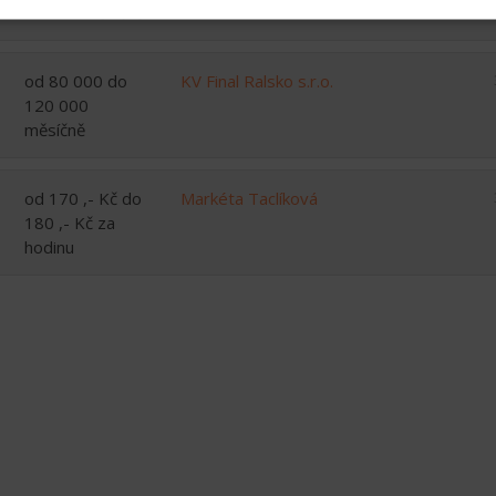
55 000 měsíčně
od 80 000 do
KV Final Ralsko s.r.o.
120 000
měsíčně
od 170 ,- Kč do
Markéta Taclíková
180 ,- Kč za
hodinu