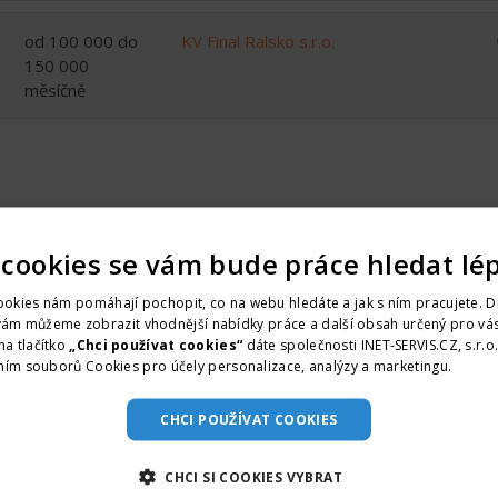
od 100 000 do
KV Final Ralsko s.r.o.
150 000
měsíčně
 cookies se vám bude práce hledat lé
okies nám pomáhají pochopit, co na webu hledáte a jak s ním pracujete. D
od 600000 ,- Kč
CRI ameba.eu, s.r.o.
vám můžeme zobrazit vhodnější nabídky práce a další obsah určený pro vás
do 60000 ,- Kč
na tlačítko
„Chci používat cookies“
dáte společnosti INET-SERVIS.CZ, s.r.o
ním souborů Cookies pro účely personalizace, analýzy a marketingu.
Více i
měsíčně
CHCI POUŽÍVAT COOKIES
CHCI SI COOKIES VYBRAT
od 40 000 do
KV Final Ralsko s.r.o.