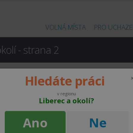
VOLNÁ MÍSTA
PRO UCHAZE
kolí - strana 2
Hledáte práci
acovních míst
v regionu
PLC programátor - bez cestování, 13. a 14. plat (40 - 80.000 Kč)
Liberec
40000 - 80000 Kč za měs
Liberec a okolí?
Liberec
40000 - 60000 Kč za měs
Ano
Ne
y
Liberec
40000 - 60000 Kč za měs
Liberec
40000 - 45000 Kč za měs