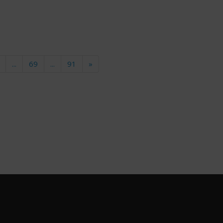
...
69
...
91
»