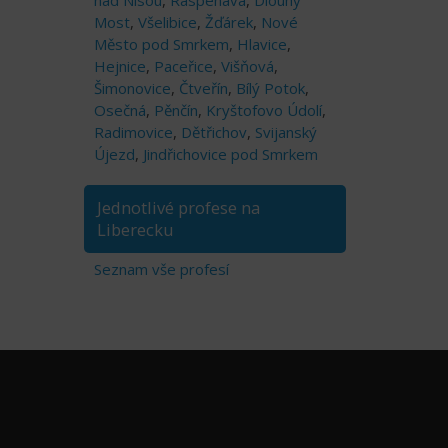
nad Nisou
,
Raspenava
,
Dlouhý
Most
,
Všelibice
,
Žďárek
,
Nové
Město pod Smrkem
,
Hlavice
,
Hejnice
,
Paceřice
,
Višňová
,
Šimonovice
,
Čtveřín
,
Bílý Potok
,
Osečná
,
Pěnčín
,
Kryštofovo Údolí
,
Radimovice
,
Dětřichov
,
Svijanský
Újezd
,
Jindřichovice pod Smrkem
Jednotlivé profese na
Liberecku
Seznam vše profesí