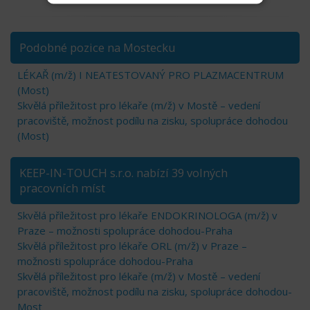
Podobné pozice na Mostecku
LÉKAŘ (m/ž) I NEATESTOVANÝ PRO PLAZMACENTRUM
(Most)
Skvělá příležitost pro lékaře (m/ž) v Mostě – vedení
pracoviště, možnost podílu na zisku, spolupráce dohodou
(Most)
KEEP-IN-TOUCH s.r.o. nabízí 39 volných
pracovních míst
Skvělá příležitost pro lékaře ENDOKRINOLOGA (m/ž) v
Praze – možnosti spolupráce dohodou-Praha
Skvělá příležitost pro lékaře ORL (m/ž) v Praze –
možnosti spolupráce dohodou-Praha
Skvělá příležitost pro lékaře (m/ž) v Mostě – vedení
pracoviště, možnost podílu na zisku, spolupráce dohodou-
Most