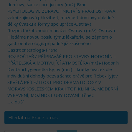
domluvy, šance i pro juniory (m/ž)-Brno
PSYCHOLOG VE ZDRAVOTNICTVÍ S PRAXÍ OSTRAVA
velmi zajímavá příležitost, možnost domluvy ohledně
délky úvazku a formy spolupráce-Ostrava
Rozpočtář/obchodní manažer Ostrava (m/ž)-Ostrava
Hledáme novou posilu týmu: lékaře/ku se zájmem o
gastroenterologii, případně již zkušeného
Gastroenterologa-Praha
ROZPOČTÁŘ / PŘÍPRAVÁŘ PRO STAVBY HODONÍN –
PŘÁTELSKÁ A MOTIVUJÍCÍ ATMOSFÉRA (m/ž)-Hodonín
Dentální hygienistka Kyjov (m/ž) – krátký úvazek dle
individuální dohody bezva šance právě pro Tebe-Kyjov
SKVĚLÁ PŘÍLEŽITOST PRO DERMATOLOGY V
MORAVSKOSLEZSKÉM KRAJI TOP KLINIKA, MODERNÍ
VYBAVENÍ, MOŽNOST UBYTOVÁNÍ-Třinec
... a další ...
Hledat na Práce u nás