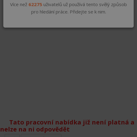
Více než
62275
uživatelů už používá tento svělý způsob
pro hledání práce. Přidejte se k nim.
Tato pracovní nabídka již není platná a
nelze na ni odpovědět