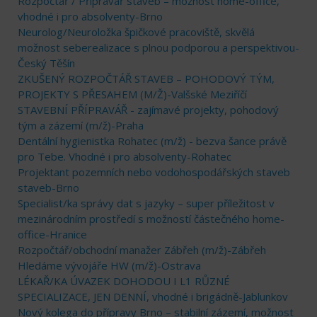
Rozpočtář / Přípravář staveb – možnost home-office,
vhodné i pro absolventy-Brno
Neurolog/Neuroložka špičkové pracoviště, skvělá
možnost seberealizace s plnou podporou a perspektivou-
Český Těšín
ZKUŠENÝ ROZPOČTÁŘ STAVEB – POHODOVÝ TÝM,
PROJEKTY S PŘESAHEM (M/Ž)-Valšské Meziříčí
STAVEBNÍ PŘÍPRAVÁŘ - zajímavé projekty, pohodový
tým a zázemí (m/ž)-Praha
Dentální hygienistka Rohatec (m/ž) - bezva šance právě
pro Tebe. Vhodné i pro absolventy-Rohatec
Projektant pozemních nebo vodohospodářských staveb
staveb-Brno
Specialist/ka správy dat s jazyky – super příležitost v
mezinárodním prostředí s možností částečného home-
office-Hranice
Rozpočtář/obchodní manažer Zábřeh (m/ž)-Zábřeh
Hledáme vývojáře HW (m/ž)-Ostrava
LÉKAŘ/KA ÚVAZEK DOHODOU I L1 RŮZNÉ
SPECIALIZACE, JEN DENNÍ, vhodné i brigádně-Jablunkov
Nový kolega do přípravy Brno – stabilní zázemí, možnost