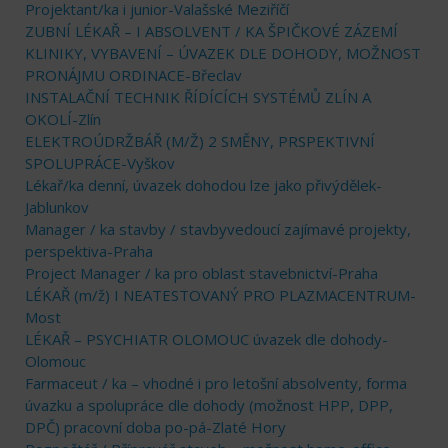
Projektant/ka i junior-Valašské Meziříčí
ZUBNÍ LÉKAŘ – I ABSOLVENT / KA ŠPIČKOVÉ ZÁZEMÍ
KLINIKY, VYBAVENÍ – ÚVAZEK DLE DOHODY, MOŽNOST
PRONÁJMU ORDINACE-Břeclav
INSTALAČNÍ TECHNIK ŘÍDÍCÍCH SYSTÉMŮ ZLÍN A
OKOLÍ-Zlín
ELEKTROÚDRŽBÁŘ (M/Ž) 2 SMĚNY, PRSPEKTIVNÍ
SPOLUPRÁCE-Vyškov
Lékař/ka denní, úvazek dohodou lze jako přivýdělek-
Jablunkov
Manager / ka stavby / stavbyvedoucí zajímavé projekty,
perspektiva-Praha
Project Manager / ka pro oblast stavebnictví-Praha
LÉKAŘ (m/ž) I NEATESTOVANÝ PRO PLAZMACENTRUM-
Most
LÉKAŘ – PSYCHIATR OLOMOUC úvazek dle dohody-
Olomouc
Farmaceut / ka – vhodné i pro letošní absolventy, forma
úvazku a spolupráce dle dohody (možnost HPP, DPP,
DPČ) pracovní doba po-pá-Zlaté Hory