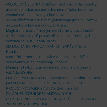
VŠEOBECNÁ SESTRA ODBĚRY (m/ž) – až 48 tisíc nástup,
úvazek dohodou bez nočních směn, s řadou benefitů,
vhodné i pro absolventy-Chomutov
Skvělá příležitost pro lékaře gynekologa (m/ž) v Praze –
možnosti spolupráce dohodou-Praha
Magistra farmacie (m/ž) jen denní směny bez víkendů,
služební vůz, skvělé prostředí i mzda, možnost bydlení,
domluva na výši úvazku-Uničov
ŠÉFMECHANIK PRO ZAHRANIČNÍ ZAKÁZKY (m/ž)-
Hranice
Montážník - mechanické práce v kombinaci s dílčím
svařováním (kusová výroba)-Hodonín
Manažer stavby / Stavbyvedoucí vhodné pro juniory-
Valašské Meziříčí
LÉKAŘ – PSYCHIATR OSTRAVA úvazek dohodou-Ostrava
JSI ESO V ŘÍZENÍ ELEKTRO PROJEKTŮ HLEDÁ SE
PROJECT MANAGER S AUTORIZACÍ-celá ČR
ZVLÁDNEŠ ŘÍZENÍ SPECIALIZOVANÝCH
ELEKTROENERGETICKÝCH PROJEKTŮ SITE MANAGER /
ZKUŠENÝ STAVBYVEDOUCÍ