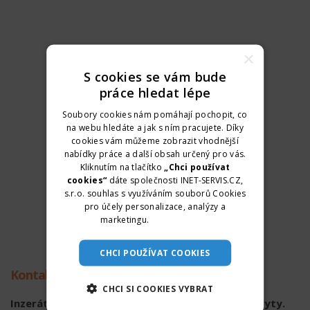
×
S cookies se vám bude
práce hledat lépe
Soubory cookies nám pomáhají pochopit, co
na webu hledáte a jak s ním pracujete. Díky
cookies vám můžeme zobrazit vhodnější
nabídky práce a další obsah určený pro vás.
Kliknutím na tlačítko
„Chci používat
cookies“
dáte společnosti INET-SERVIS.CZ,
s.r.o. souhlas s využíváním souborů Cookies
pro účely personalizace, analýzy a
marketingu.
Více informací
CHCI POUŽÍVAT COOKIES
Kontaktní údaje
CHCI SI COOKIES VYBRAT
Inzerát již není aktuální. Kontaktní údaje byly skryty.