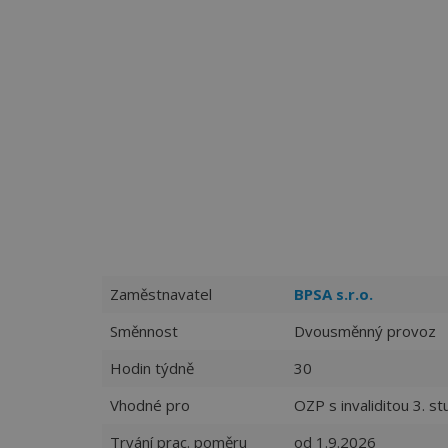
Zaměstnavatel
BPSA s.r.o.
Směnnost
Dvousměnný provoz
Hodin týdně
30
Vhodné pro
OZP s invaliditou 3. s
Trvání prac. poměru
od 1.9.2026