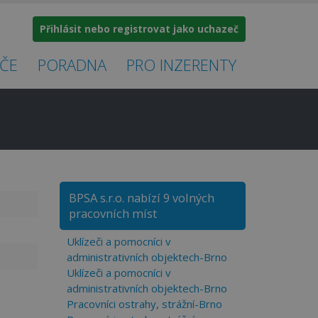
Přihlásit nebo registrovat jako uchazeč
ČE
PORADNA
PRO INZERENTY
BPSA s.r.o. nabízí 9 volných
pracovních míst
Uklízeči a pomocníci v
administrativních objektech-Brno
Uklízeči a pomocníci v
administrativních objektech-Brno
Pracovníci ostrahy, strážní-Brno