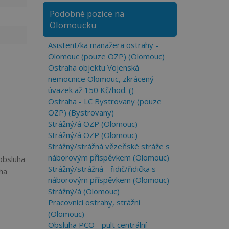
Podobné pozice na
Olomoucku
Asistent/ka manažera ostrahy -
Olomouc (pouze OZP) (Olomouc)
Ostraha objektu Vojenská
nemocnice Olomouc, zkrácený
úvazek až 150 Kč/hod. ()
Ostraha - LC Bystrovany (pouze
OZP) (Bystrovany)
Strážný/á OZP (Olomouc)
Strážný/á OZP (Olomouc)
Strážný/strážná vězeňské stráže s
náborovým příspěvkem (Olomouc)
 obsluha
Strážný/strážná - řidič/řidička s
ha
náborovým příspěvkem (Olomouc)
Strážný/á (Olomouc)
Pracovníci ostrahy, strážní
(Olomouc)
Obsluha PCO - pult centrální