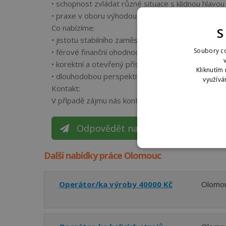
• schopnost zvládat různé situace s klidnou hlavou
• praxe v oboru výhodou, nikoliv podmínkou
Co nabízíme:
S
• jistotu stabilního zaměstnání u české společnosti
Soubory co
• férové finanční ohodnocení vyplácené pravidelně
• korektní a otevřený přístup vedení
Kliknutím 
• dlouhodobou perspektivu v oblasti bezpečnostní
využívá
Kontakt:
V případě zájmu nás kontaktujte na tel.: +42073
Odpovědět na inzerát
Přejít na k
Další nabídky práce Olomouc
Operátor/ka výroby 40000 Kč
Olomo