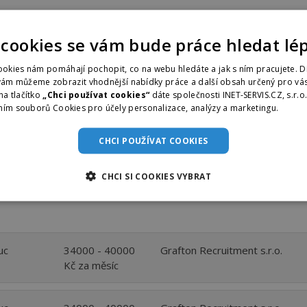
 cookies se vám bude práce hledat lé
okies nám pomáhají pochopit, co na webu hledáte a jak s ním pracujete. D
 plus prémie
vám můžeme zobrazit vhodnější nabídky práce a další obsah určený pro vás
na tlačítko
„Chci používat cookies“
dáte společnosti INET-SERVIS.CZ, s.r.o
ch služeb
ním souborů Cookies pro účely personalizace, analýzy a marketingu.
Více i
4300442 nebo e-mailem: nabor@bpsa.cz
CHCI POUŽÍVAT COOKIES
ontaktní údaje ▼
CHCI SI COOKIES VYBRAT
uc
34000 - 40000
Grafton Recruitment s.r.o.
Kč za měsíc