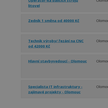
Operátor-ka balicích strojů
Olomo
litovel
Zedník 1 směna od 40000 Kč
Olomo
Technik výroby/ řezání na CNC
Olomo
od 42000 Kč
Hlavní stavbyvedoucí - Olomouc
Olomo
Specialista IT infrastruktury -
Olomo
zajímavé projekty - Olomouc