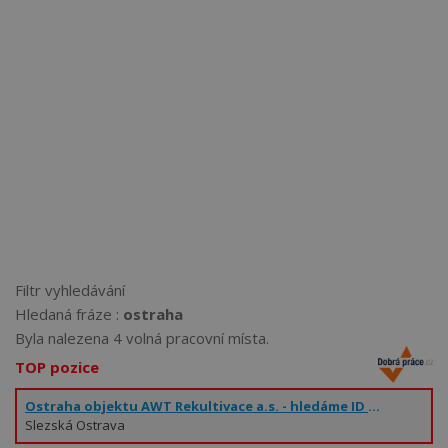
Více než
62274
uživatelů už používá tento svělý způsob
pro hledání práce. Přidejte se k nim.
Filtr vyhledávání
Hledaná fráze :
ostraha
Byla nalezena 4 volná pracovní místa.
TOP pozice
Ostraha objektu AWT Rekultivace a.s. - hledáme ID na HPP, ŘP výhodou
Slezská Ostrava