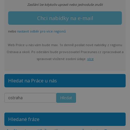
Zasílání lze kdykoliv upravit nebo jednoduše zrušit
nebo
nastavit odběr pro více regionů
Web Práce u nás vám bude max. 1x denně posílat nové nabídky z regionu
Ostrava a okolí. Po odeslání bude provozovatel Praceunas.cz zpracovávat a
spravovat vložené osobní údaje.
více
Hledat na Práce u nás
Hledané fráze