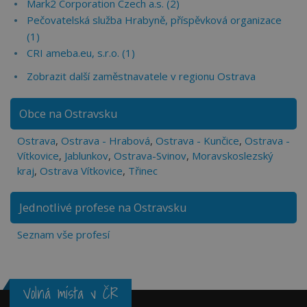
Mark2 Corporation Czech a.s. (2)
Pečovatelská služba Hrabyně, příspěvková organizace
(1)
CRI ameba.eu, s.r.o. (1)
Zobrazit další zaměstnavatele v regionu Ostrava
Obce na Ostravsku
Ostrava
,
Ostrava - Hrabová
,
Ostrava - Kunčice
,
Ostrava -
Vítkovice
,
Jablunkov
,
Ostrava-Svinov
,
Moravskoslezský
kraj
,
Ostrava Vítkovice
,
Třinec
Jednotlivé profese na Ostravsku
Seznam vše profesí
Volná místa v ČR