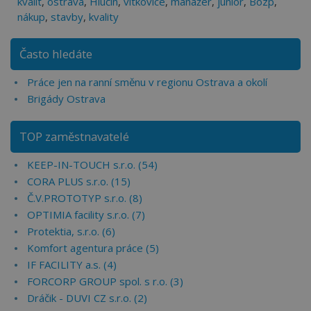
kvalit
,
ostrava
,
Hlučin
,
vitkovice
,
manažer
,
junior
,
Bozp
,
nákup
,
stavby
,
kvality
Často hledáte
Práce jen na ranní směnu v regionu Ostrava a okolí
Brigády Ostrava
TOP zaměstnavatelé
KEEP-IN-TOUCH s.r.o. (54)
CORA PLUS s.r.o. (15)
Č.V.PROTOTYP s.r.o. (8)
OPTIMIA facility s.r.o. (7)
Protektia, s.r.o. (6)
Komfort agentura práce (5)
IF FACILITY a.s. (4)
FORCORP GROUP spol. s r.o. (3)
Dráčik - DUVI CZ s.r.o. (2)