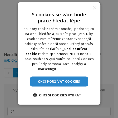
×
S cookies se vám bude
práce hledat lépe
Soubory cookies nám pomáhají pochopit, co
na webu hledáte a jak s ním pracujete. Díky
cookies vám můžeme zobrazit vhodnější
nabídky práce a další obsah určený pro vás.
Kliknutím na tlačítko
„Chci používat
Nenašli jste práci, kterou hledáte? Můžete zkusit TOP
cookies“
dáte společnosti INET-SERVIS.CZ,
s.r.o. souhlas s využíváním souborů Cookies
nabídky práce v Ostravě
na dobraprace.cz
pro účely personalizace, analýzy a
marketingu.
Více informací
«
1
»
CHCI POUŽÍVAT COOKIES
Vyzkoušejte odběr nových nabídek práce z regionu
Ostrava a okolí
CHCI SI COOKIES VYBRAT
na e-mail.