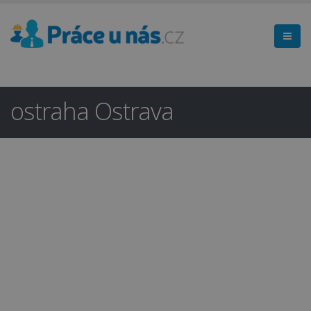
ostraha Ostrava
Hledáte práci
×
v regionu
Ostrava a okolí?
Ano
Ne