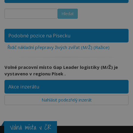
Podobné pozice na Písecku
Řidič nákladní přepravy živých zvířat (M/Ž) (Ražice)
Volné pracovní místo Gap Leader logistiky (M/Ž) je
vystaveno v regionu Písek .
Akce inzerátu
Nahlásit podezřelý inzerát
Volná místa v ČR