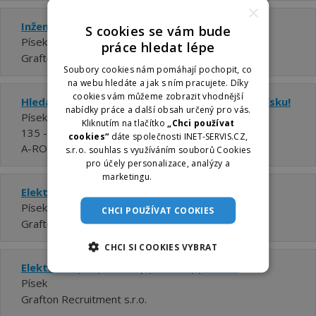
×
Inženýr kvality | automotive
S cookies se vám bude
Písek
práce hledat lépe
Grafton Recruitment s.r.o.
Soubory cookies nám pomáhají pochopit, co
na webu hledáte a jak s ním pracujete. Díky
cookies vám můžeme zobrazit vhodnější
Hledáme posilu ostrahy pro výrobní závod v Písku!
nabídky práce a další obsah určený pro vás.
Písek
Kliknutím na tlačítko
„Chci používat
135 - 147 Kč za hodinu
cookies“
dáte společnosti INET-SERVIS.CZ,
A-ROYAL Service s.r.o.
s.r.o. souhlas s využíváním souborů Cookies
pro účely personalizace, analýzy a
marketingu.
Více informací
Elektrikář | 3 směny
Písek
CHCI POUŽÍVAT COOKIES
Grafton Recruitment s.r.o.
CHCI SI COOKIES VYBRAT
Elektrikář | nepřetržitý provoz | písecko
Písek
Grafton Recruitment s.r.o.