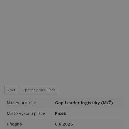
Více než
62275
uživatelů už používá tento svělý způsob
pro hledání práce. Přidejte se k nim.
Zpět
Zpět na práce Písek
Název profese
Gap Leader logistiky (M/Ž)
Místo výkonu práce
Písek
Přidáno
6.6.2025