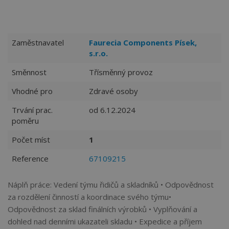
Zaměstnavatel
Faurecia Components Písek,
s.r.o.
Směnnost
Třísměnný provoz
Vhodné pro
Zdravé osoby
Trvání prac.
od 6.12.2024
poměru
Počet míst
1
Reference
67109215
Náplň práce: Vedení týmu řidičů a skladníků • Odpovědnost
za rozdělení činností a koordinace svého týmu•
Odpovědnost za sklad finálních výrobků • Vyplňování a
dohled nad denními ukazateli skladu • Expedice a příjem