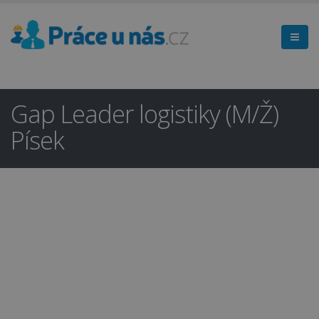
Gap Leader logistiky (M/Ž)
Písek
Hledáte práci
×
v regionu
Písek a okolí?
Ano
Ne