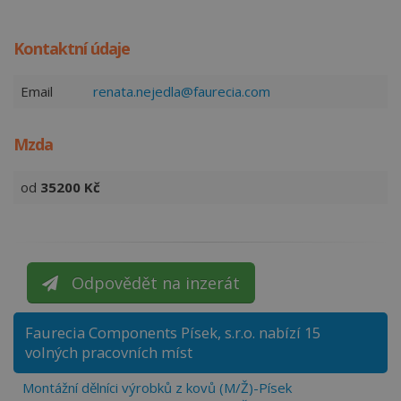
Kontaktní údaje
Email
renata.nejedla@faurecia.com
Mzda
od
35200
Kč
Odpovědět na inzerát
Faurecia Components Písek, s.r.o. nabízí 15
volných pracovních míst
Montážní dělníci výrobků z kovů (M/Ž)-Písek