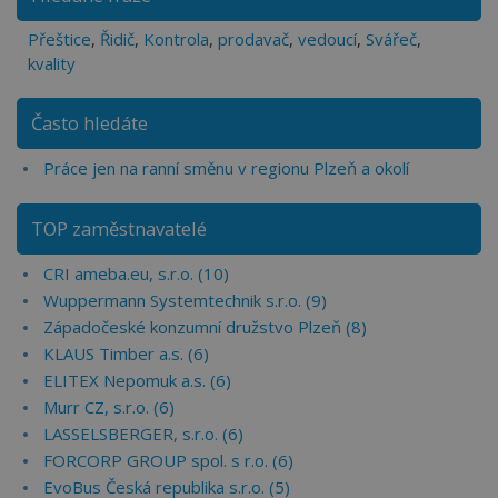
Přeštice
,
Řidič
,
Kontrola
,
prodavač
,
vedoucí
,
Svářeč
,
kvality
Často hledáte
Práce jen na ranní směnu v regionu Plzeň a okolí
TOP zaměstnavatelé
CRI ameba.eu, s.r.o. (10)
Wuppermann Systemtechnik s.r.o. (9)
Západočeské konzumní družstvo Plzeň (8)
KLAUS Timber a.s. (6)
ELITEX Nepomuk a.s. (6)
Murr CZ, s.r.o. (6)
LASSELSBERGER, s.r.o. (6)
FORCORP GROUP spol. s r.o. (6)
EvoBus Česká republika s.r.o. (5)