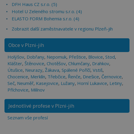
DFH Haus CZ s.r.o. (5)
Hotel U Zeleného stromu s.r.o. (4)
ELASTO FORM Bohemia s.r.o. (4)
Zobrazit další zaměstnavatele v regionu Plzeň-jih
Obce v Plzni-jih
Holýšov
,
Dobřany
,
Nepomuk
,
Přeštice
,
Blovice
,
Stod
,
Klášter
,
Štěnovice
,
Chotěšov
,
Chlumčany
,
Drahkov
,
Útušice
,
Neurazy
,
Žákava
,
Spálené Poříčí
,
Vstiš
,
Chocenice
,
Merklín
,
Třebčice
,
Řenče
,
Dnešice
,
Černovice
,
Seč
,
Neuměř
,
Kasejovice
,
Lužany
,
Horní Lukavice
,
Letiny
,
Příchovice
,
Milínov
Jednotlivé profese v Plzni-jih
Seznam vše profesí