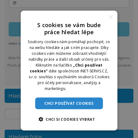
×
Zasílání lze kdykoliv upravit nebo jednoduše zrušit
S cookies se vám bude
práce hledat lépe
Soubory cookies nám pomáhají pochopit, co
nebo
nastavit odběr pro více regionů
na webu hledáte a jak s ním pracujete. Díky
cookies vám můžeme zobrazit vhodnější
Web Práce u nás vám bude max. 1x denně posílat nové nabídky z regionu
nabídky práce a další obsah určený pro vás.
Kliknutím na tlačítko
„Chci používat
Plzeň-jih a okolí. Po odeslání bude provozovatel Praceunas.cz zpracovávat
cookies“
dáte společnosti INET-SERVIS.CZ,
a spravovat vložené osobní údaje.
více
s.r.o. souhlas s využíváním souborů Cookies
pro účely personalizace, analýzy a
marketingu.
Více informací
Hledat na Práce u nás
CHCI POUŽÍVAT COOKIES
CHCI SI COOKIES VYBRAT
Hledané fráze