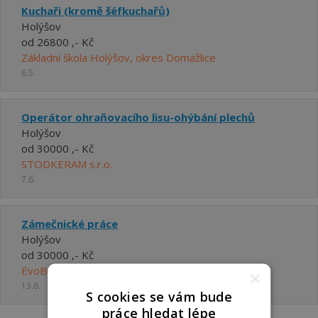
Kuchaři (kromě šéfkuchařů)
Holýšov
od 26800 ,- Kč
Základní škola Holýšov, okres Domažlice
6.5.
Operátor ohraňovacího lisu-ohýbání plechů
Holýšov
od 30000 ,- Kč
STODKERAM s.r.o.
7.6.
Zámečnické práce
Holýšov
od 30000 ,- Kč
EvoBus Česká republika s.r.o.
×
13.6.
S cookies se vám bude
práce hledat lépe