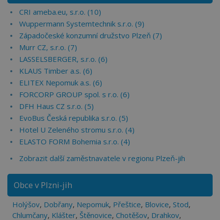
CRI ameba.eu, s.r.o. (10)
Wuppermann Systemtechnik s.r.o. (9)
Západočeské konzumní družstvo Plzeň (7)
Murr CZ, s.r.o. (7)
LASSELSBERGER, s.r.o. (6)
KLAUS Timber a.s. (6)
ELITEX Nepomuk a.s. (6)
FORCORP GROUP spol. s r.o. (6)
DFH Haus CZ s.r.o. (5)
EvoBus Česká republika s.r.o. (5)
Hotel U Zeleného stromu s.r.o. (4)
ELASTO FORM Bohemia s.r.o. (4)
Zobrazit další zaměstnavatele v regionu Plzeň-jih
Obce v Plzni-jih
Holýšov
,
Dobřany
,
Nepomuk
,
Přeštice
,
Blovice
,
Stod
,
Chlumčany
,
Klášter
,
Štěnovice
,
Chotěšov
,
Drahkov
,