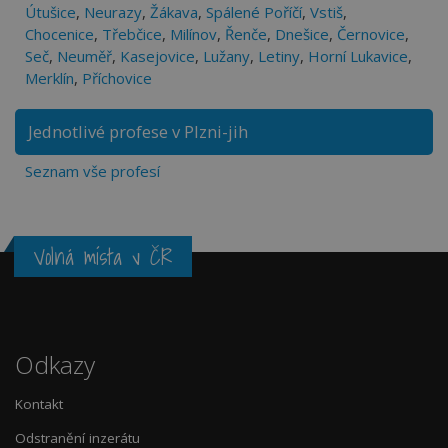
Útušice
,
Neurazy
,
Žákava
,
Spálené Poříčí
,
Vstiš
,
Chocenice
,
Třebčice
,
Milínov
,
Řenče
,
Dnešice
,
Černovice
,
Seč
,
Neuměř
,
Kasejovice
,
Lužany
,
Letiny
,
Horní Lukavice
,
Merklín
,
Příchovice
Jednotlivé profese v Plzni-jih
Seznam vše profesí
Volná místa v ČR
Odkazy
Kontakt
Odstranění inzerátu