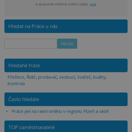
a spravovat vložené osobní údaje.
více
Hledat na Práce u nás
Hledané fráze
Přeštice
,
Řidič
,
prodavač
,
vedoucí
,
Svářeč
,
kvality
,
Kontrola
Často hledáte
Práce jen na ranní směnu v regionu Plzeň a okolí
TOP zaměstnavatelé