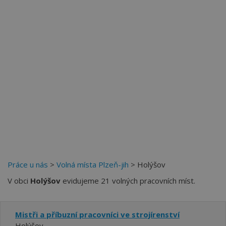
Více než
62275
uživatelů už používá tento svělý způsob
pro hledání práce. Přidejte se k nim.
Práce u nás
>
Volná místa Plzeň-jih
> Holýšov
V obci
Holýšov
evidujeme 21 volných pracovních míst.
Mistři a příbuzní pracovníci ve strojírenství
Holýšov