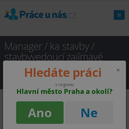
Manager / ka stavby /
stavbyvedoucí zajímavé
projekty, perspektiva Praha
(
Hledáte práci
×
NEAKTUÁLNÍ )
v regionu
Hlavní město Praha a okolí?
Ano
Ne