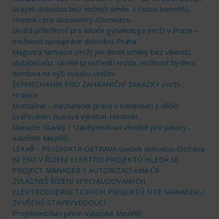
úvazek dohodou bez nočních směn, s řadou benefitů,
vhodné i pro absolventy-Chomutov
Skvělá příležitost pro lékaře gynekologa (m/ž) v Praze –
možnosti spolupráce dohodou-Praha
Magistra farmacie (m/ž) jen denní směny bez víkendů,
služební vůz, skvělé prostředí i mzda, možnost bydlení,
domluva na výši úvazku-Uničov
ŠÉFMECHANIK PRO ZAHRANIČNÍ ZAKÁZKY (m/ž)-
Hranice
Montážník - mechanické práce v kombinaci s dílčím
svařováním (kusová výroba)-Hodonín
Manažer stavby / Stavbyvedoucí vhodné pro juniory-
Valašské Meziříčí
LÉKAŘ – PSYCHIATR OSTRAVA úvazek dohodou-Ostrava
JSI ESO V ŘÍZENÍ ELEKTRO PROJEKTŮ HLEDÁ SE
PROJECT MANAGER S AUTORIZACÍ-celá ČR
ZVLÁDNEŠ ŘÍZENÍ SPECIALIZOVANÝCH
ELEKTROENERGETICKÝCH PROJEKTŮ SITE MANAGER /
ZKUŠENÝ STAVBYVEDOUCÍ
Projektant/ka i junior-Valašské Meziříčí