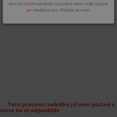
Více než
62274
uživatelů už používá tento svělý způsob
pro hledání práce. Přidejte se k nim.
Tato pracovní nabídka již není platná a
nelze na ni odpovědět