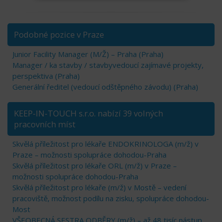
Podobné pozice v Praze
Junior Facility Manager (M/Ž) – Praha (Praha)
Manager / ka stavby / stavbyvedoucí zajímavé projekty,
perspektiva (Praha)
Generální ředitel (vedoucí odštěpného závodu) (Praha)
KEEP-IN-TOUCH s.r.o. nabízí 39 volných
pracovních míst
Skvělá příležitost pro lékaře ENDOKRINOLOGA (m/ž) v
Praze – možnosti spolupráce dohodou-Praha
Skvělá příležitost pro lékaře ORL (m/ž) v Praze –
možnosti spolupráce dohodou-Praha
Skvělá příležitost pro lékaře (m/ž) v Mostě – vedení
pracoviště, možnost podílu na zisku, spolupráce dohodou-
Most
VŠEOBECNÁ SESTRA ODBĚRY (m/ž) – až 48 tisíc nástup,