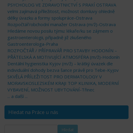
PSYCHOLOG VE ZDRAVOTNICTVÍ S PRAXÍ OSTRAVA
velmi zajímavá příležitost, možnost domluvy ohledně
délky úvazku a formy spolupráce-Ostrava
Rozpočtář/obchodní manažer Ostrava (m/ž)-Ostrava
Hledáme novou posilu týmu: lékaře/ku se zájmem o
gastroenterologii, případně již zkušeného
Gastroenterologa-Praha
ROZPOČTÁŘ / PŘÍPRAVÁŘ PRO STAVBY HODONÍN –
PŘÁTELSKÁ A MOTIVUJÍCÍ ATMOSFÉRA (m/ž)-Hodonín
Dentální hygienistka Kyjov (m/ž) – krátký úvazek dle
individuální dohody bezva šance právě pro Tebe-Kyjov
SKVĚLÁ PŘÍLEŽITOST PRO DERMATOLOGY V
MORAVSKOSLEZSKÉM KRAJI TOP KLINIKA, MODERNÍ
VYBAVENÍ, MOŽNOST UBYTOVÁNÍ-Třinec
... a další ...
Hledat na Práce u nás