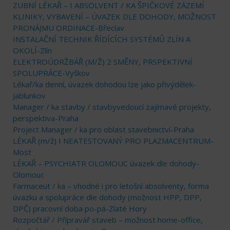
ZUBNÍ LÉKAŘ – I ABSOLVENT / KA ŠPIČKOVÉ ZÁZEMÍ
KLINIKY, VYBAVENÍ – ÚVAZEK DLE DOHODY, MOŽNOST
PRONÁJMU ORDINACE-Břeclav
INSTALAČNÍ TECHNIK ŘÍDÍCÍCH SYSTÉMŮ ZLÍN A
OKOLÍ-Zlín
ELEKTROÚDRŽBÁŘ (M/Ž) 2 SMĚNY, PRSPEKTIVNÍ
SPOLUPRÁCE-Vyškov
Lékař/ka denní, úvazek dohodou lze jako přivýdělek-
Jablunkov
Manager / ka stavby / stavbyvedoucí zajímavé projekty,
perspektiva-Praha
Project Manager / ka pro oblast stavebnictví-Praha
LÉKAŘ (m/ž) I NEATESTOVANÝ PRO PLAZMACENTRUM-
Most
LÉKAŘ – PSYCHIATR OLOMOUC úvazek dle dohody-
Olomouc
Farmaceut / ka – vhodné i pro letošní absolventy, forma
úvazku a spolupráce dle dohody (možnost HPP, DPP,
DPČ) pracovní doba po-pá-Zlaté Hory
Rozpočtář / Přípravář staveb – možnost home-office,