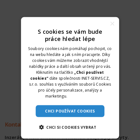
×
S cookies se vám bude
práce hledat lépe
Soubory cookies nám pomáhají pochopit, co
na webu hledáte a jak s ním pracujete. Díky
cookies vám můžeme zobrazit vhodnější
nabídky práce a další obsah určený pro vás.
Kliknutím na tlačítko
„Chci používat
cookies“
dáte společnosti INET-SERVIS.CZ,
s.r.o. souhlas s využíváním souborů Cookies
pro účely personalizace, analýzy a
marketingu.
Více informací
CHCI POUŽÍVAT COOKIES
Kontaktní údaje
CHCI SI COOKIES VYBRAT
Inzerát již není aktuální. Kontaktní údaje byly skryty.