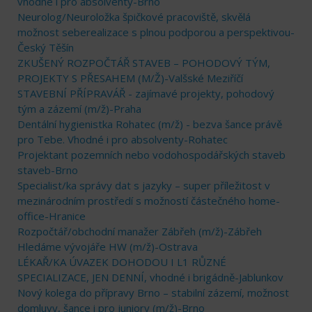
vhodné i pro absolventy-Brno
Neurolog/Neuroložka špičkové pracoviště, skvělá
možnost seberealizace s plnou podporou a perspektivou-
Český Těšín
ZKUŠENÝ ROZPOČTÁŘ STAVEB – POHODOVÝ TÝM,
PROJEKTY S PŘESAHEM (M/Ž)-Valšské Meziříčí
STAVEBNÍ PŘÍPRAVÁŘ - zajímavé projekty, pohodový
tým a zázemí (m/ž)-Praha
Dentální hygienistka Rohatec (m/ž) - bezva šance právě
pro Tebe. Vhodné i pro absolventy-Rohatec
Projektant pozemních nebo vodohospodářských staveb
staveb-Brno
Specialist/ka správy dat s jazyky – super příležitost v
mezinárodním prostředí s možností částečného home-
office-Hranice
Rozpočtář/obchodní manažer Zábřeh (m/ž)-Zábřeh
Hledáme vývojáře HW (m/ž)-Ostrava
LÉKAŘ/KA ÚVAZEK DOHODOU I L1 RŮZNÉ
SPECIALIZACE, JEN DENNÍ, vhodné i brigádně-Jablunkov
Nový kolega do přípravy Brno – stabilní zázemí, možnost
domluvy, šance i pro juniory (m/ž)-Brno