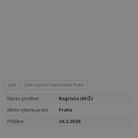
Více než
62270
uživatelů už používá tento svělý způsob
pro hledání práce. Přidejte se k nim.
Zpět
Zpět na práce Hlavní město Praha
Název profese
Bagrista (M/Ž)
Místo výkonu práce
Praha
Přidáno
24.2.2026