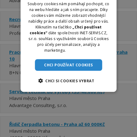
Advantage Consulting, s.r.o. - Praha
Soubory cookies nám pomáhají pochopit, co
na webu hledáte a jak s ním pracujete. Díky
cookies vám můžeme zobrazit vhodnější
Recruiter/HR consultant - Praha 7
nabídky práce a další obsah určený pro vás.
Hlavní město Praha
Kliknutím na tlačítko
„Chci používat
ProfesKontakt, s.r.o.
cookies“
dáte společnosti INET-SERVIS.CZ,
s.r.o. souhlas s využíváním souborů Cookies
pro účely personalizace, analýzy a
marketingu.
Více informací
Pracovník venkovní údržby - 4 hodiny denně - Praha
10
CHCI POUŽÍVAT COOKIES
Hlavní město Praha
B+N Czech Republic Facility Services s.r.o.
CHCI SI COOKIES VYBRAT
Servisní technik do výroby (35-40.000 Kč)
Hlavní město Praha
Advantage Consulting, s.r.o.
Řidič čerpadla betonu - Praha až 60 000Kč
Hlavní město Praha