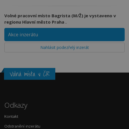
Volné pracovní místo Bagrista (M/Ž) je vystaveno v
regionu Hlavní město Praha .
Akce inzerátu
Nahlásit podezřelý inzerát
Volná místa v ČR
Odkazy
Kontakt
Odstranění inzerátu