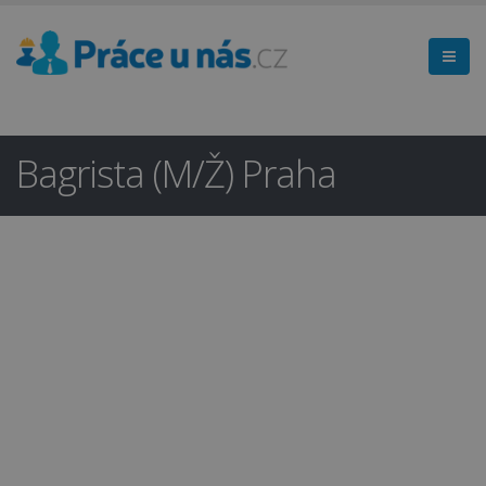
Bagrista (M/Ž) Praha
Hledáte práci
×
v regionu
Hlavní město Praha a okolí?
Ano
Ne