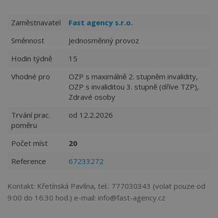
Zaměstnavatel
Fast agency s.r.o.
Směnnost
Jednosměnný provoz
Hodin týdně
15
Vhodné pro
OZP s maximálně 2. stupněm invalidity,
OZP s invaliditou 3. stupně (dříve TZP),
Zdravé osoby
Trvání prac.
od 12.2.2026
poměru
Počet míst
20
Reference
67233272
Kontakt: Křetínská Pavlína, tel.: 777030343 (volat pouze od
9:00 do 16:30 hod.) e-mail: info@fast-agency.cz