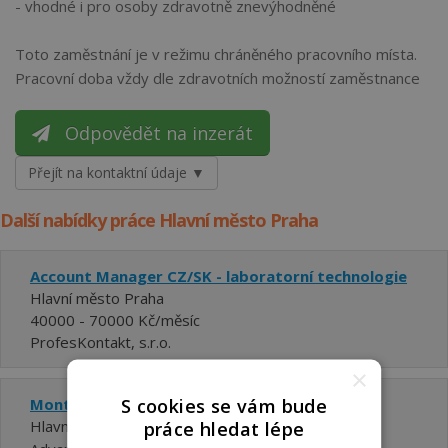
- vhodné i pro osoby zdravotně znevýhodněné
Toto zaměstnání je v režimu chráněného pracovního místa.
Pracovní doba vždy dle zdravotních možností zaměstnance
Odpovědět na inzerát
Přejít na kontaktní údaje ▼
Další nabídky práce Hlavní město Praha
Account Manager CZ/SK - laboratorní technologie
Hlavní město Praha
40000 - 70000 Kč/měsíc
ProfesKontakt, s.r.o.
×
S cookies se vám bude
Montážní dělník výtahů (35-43.000 Kč)
Hlavní město Praha
práce hledat lépe