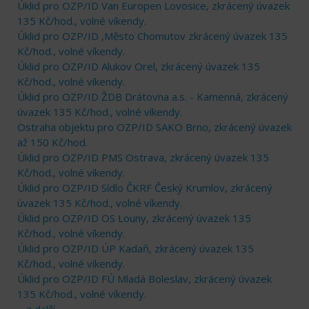
Úklid pro OZP/ID Van Europen Lovosice, zkrácený úvazek
135 Kč/hod., volné víkendy.
Úklid pro OZP/ID ,Město Chomutov zkrácený úvazek 135
Kč/hod., volné víkendy.
Úklid pro OZP/ID Alukov Orel, zkrácený úvazek 135
Kč/hod., volné víkendy.
Úklid pro OZP/ID ŽDB Drátovna a.s. - Kamenná, zkrácený
úvazek 135 Kč/hod., volné víkendy.
Ostraha objektu pro OZP/ID SAKO Brno, zkrácený úvazek
až 150 Kč/hod.
Úklid pro OZP/ID PMS Ostrava, zkrácený úvazek 135
Kč/hod., volné víkendy.
Úklid pro OZP/ID Sídlo ČKRF Český Krumlov, zkrácený
úvazek 135 Kč/hod., volné víkendy.
Úklid pro OZP/ID OS Louny, zkrácený úvazek 135
Kč/hod., volné víkendy.
Úklid pro OZP/ID ÚP Kadaň, zkrácený úvazek 135
Kč/hod., volné víkendy.
Úklid pro OZP/ID FÚ Mladá Boleslav, zkrácený úvazek
135 Kč/hod., volné víkendy.
... a další ...