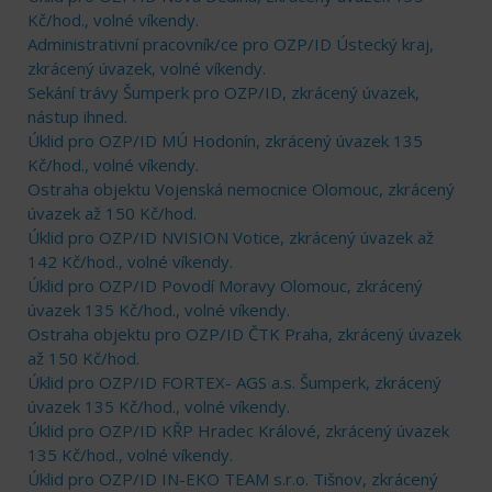
Kč/hod., volné víkendy.
Administrativní pracovník/ce pro OZP/ID Ústecký kraj,
zkrácený úvazek, volné víkendy.
Sekání trávy Šumperk pro OZP/ID, zkrácený úvazek,
nástup ihned.
Úklid pro OZP/ID MÚ Hodonín, zkrácený úvazek 135
Kč/hod., volné víkendy.
Ostraha objektu Vojenská nemocnice Olomouc, zkrácený
úvazek až 150 Kč/hod.
Úklid pro OZP/ID NVISION Votice, zkrácený úvazek až
142 Kč/hod., volné víkendy.
Úklid pro OZP/ID Povodí Moravy Olomouc, zkrácený
úvazek 135 Kč/hod., volné víkendy.
Ostraha objektu pro OZP/ID ČTK Praha, zkrácený úvazek
až 150 Kč/hod.
Úklid pro OZP/ID FORTEX- AGS a.s. Šumperk, zkrácený
úvazek 135 Kč/hod., volné víkendy.
Úklid pro OZP/ID KŘP Hradec Králové, zkrácený úvazek
135 Kč/hod., volné víkendy.
Úklid pro OZP/ID IN-EKO TEAM s.r.o. Tišnov, zkrácený