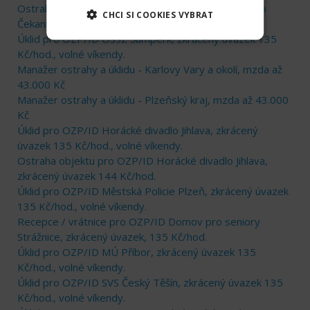
Ostraha objektu pro OZP/ID ZZN Pelhřimov a.s., silo
CHCI SI COOKIES VYBRAT
Čekanice, zkrácený úvazek 144 Kč/hod.
Úklid pro OZP/ID OSSZ Šumperk, zkrácený úvazek 135
Kč/hod., volné víkendy.
Manažer ostrahy a úklidu - Karlovy Vary a okolí, mzda až
43.000 Kč
Manažer ostrahy a úklidu - Plzeňský kraj, mzda až 43.000
Kč
Úklid pro OZP/ID Horácké divadlo Jihlava, zkrácený
úvazek 135 Kč/hod., volné víkendy.
Ostraha objektu pro OZP/ID Horácké divadlo Jihlava,
zkrácený úvazek 144 Kč/hod.
Úklid pro OZP/ID Městská Policie Plzeň, zkrácený úvazek
135 Kč/hod., volné víkendy.
Recepce / vrátnice pro OZP/ID Domov pro seniory
Strážnice, zkrácený úvazek, 135 Kč/hod.
Úklid pro OZP/ID MÚ Příbor, zkrácený úvazek 135
Kč/hod., volné víkendy.
Úklid pro OZP/ID SVS Český Těšín, zkrácený úvazek 135
Kč/hod., volné víkendy.