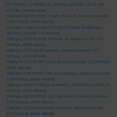
IT Technik / IT Podpora- Olomouc pro OZP, až 25 000
Kč/měs., nástup ihned.
Úklid pro OZP/ID SZPI Hradec Králové, zkrácený úvazek
135 Kč/hod., volné víkendy.
Recepce / vrátnice pro OZP/ID FÚ České Budějovice,
zkrácený úvazek, 135 Kč/hod.
Úklid pro OZP/ID PMS Hodonín, zkrácený úvazek 135
Kč/hod., volné víkendy.
Úklid pro OZP/ID ÚP Litvínov, zkrácený úvazek 135
Kč/hod., volné víkendy.
Úklid pro OZP/ID MÚ Cheb, zkrácený úvazek 135 Kč/hod.,
volné víkendy.
Úklid pro OZP/ID OS Žďár nad Sázavou , zkrácený úvazek
135 Kč/hod., volné víkendy.
Úklid pro OZP/ID Město Litoměřice, zkrácený úvazek 135
Kč/hod., volné víkendy.
Úklid pro OZP/ID PMS Ústí nad Labem, zkrácený úvazek
135 Kč/hod., volné víkendy.
Úklid pro OZP/ID kanceláře Litomyšl, zkrácený úvazek
135 Kč/hod., volné víkendy.