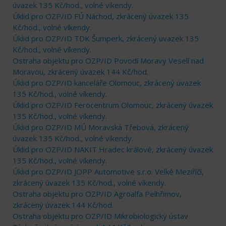
úvazek 135 Kč/hod., volné víkendy.
Úklid pro OZP/ID FÚ Náchod, zkrácený úvazek 135
Kč/hod., volné víkendy.
Úklid pro OZP/ID TDK Šumperk, zkrácený úvazek 135
Kč/hod., volné víkendy.
Ostraha objektu pro OZP/ID Povodí Moravy Veselí nad
Moravou, zkrácený úvazek 144 Kč/hod.
Úklid pro OZP/ID kanceláře Olomouc, zkrácený úvazek
135 Kč/hod., volné víkendy.
Úklid pro OZP/ID Ferocentrum Olomouc, zkrácený úvazek
135 Kč/hod., volné víkendy.
Úklid pro OZP/ID MÚ Moravská Třebová, zkrácený
úvazek 135 Kč/hod., volné víkendy.
Úklid pro OZP/ID NAKIT Hradec králové, zkrácený úvazek
135 Kč/hod., volné víkendy.
Úklid pro OZP/ID JOPP Automotive s.r.o. Velké Meziříčí,
zkrácený úvazek 135 Kč/hod., volné víkendy.
Ostraha objektu pro OZP/ID Agroalfa Pelhřimov,
zkrácený úvazek 144 Kč/hod.
Ostraha objektu pro OZP/ID Mikrobiologický ústav