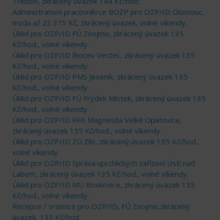
Třeboň, zkrácený úvazek 144 Kč/hod.
Administrativní pracovník/ce BOZP pro OZP/ID Olomouc,
mzda až 23 375 Kč, zkrácený úvazek, volné víkendy.
Úklid pro OZP/ID FÚ Znojmo, zkrácený úvazek 135
Kč/hod., volné víkendy.
Úklid pro OZP/ID Biocev Vestec, zkrácený úvazek 135
Kč/hod., volné víkendy.
Úklid pro OZP/ID PMS Jeseník, zkrácený úvazek 135
Kč/hod., volné víkendy.
Úklid pro OZP/ID FÚ Frýdek Místek, zkrácený úvazek 135
Kč/hod., volné víkendy.
Úklid pro OZP/ID RHI Magnesita Velké Opatovice,
zkrácený úvazek 135 Kč/hod., volné víkendy.
Úklid pro OZP/ID ZÚ Zlín, zkrácený úvazek 135 Kč/hod.,
volné víkendy.
Úklid pro OZP/ID Správa uprchlických zařízení Ústí nad
Labem, zkrácený úvazek 135 Kč/hod., volné víkendy.
Úklid pro OZP/ID MÚ Boskovice, zkrácený úvazek 135
Kč/hod., volné víkendy.
Recepce / vrátnice pro OZP/ID, FÚ Znojmo,zkrácený
úvazek, 135 Kč/hod.