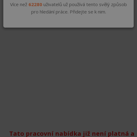
Více než
62280
uživatelů už používá tento svělý způsob
pro hledání práce. Přidejte se k nim.
Tato pracovní nabídka již není platná a