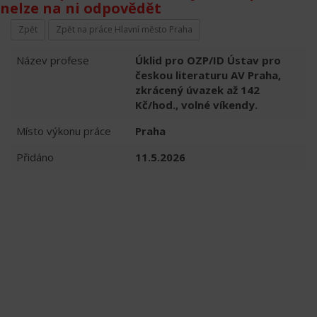
nelze na ni odpovědět
Zpět
Zpět na práce Hlavní město Praha
Název profese
Úklid pro OZP/ID Ústav pro
českou literaturu AV Praha,
zkrácený úvazek až 142
Kč/hod., volné víkendy.
Místo výkonu práce
Praha
Přidáno
11.5.2026