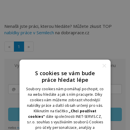
Nenašli jste práci, kterou hledáte? Můžete zkusit TOP
nabídky práce v Semilech
na dobraprace.cz
«
1
»
×
Vyzkoušejte odběr nových nabídek práce z regionu
Semily a okolí
S cookies se vám bude
na e-mail.
práce hledat lépe
Soubory cookies nám pomáhají pochopit, co
na webu hledáte a jak s ním pracujete. Díky
cookies vám můžeme zobrazit vhodnější
Zasílání lze kdykoliv upravit nebo jednoduše zrušit
nabídky práce a další obsah určený pro vás.
Kliknutím na tlačítko
„Chci používat
cookies“
dáte společnosti INET-SERVIS.CZ,
s.r.o. souhlas s využíváním souborů Cookies
pro účely personalizace, analýzy a
nebo
nastavit odběr pro více regionů