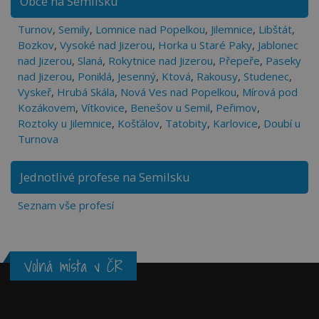
Obce na Semilsku
Turnov
,
Semily
,
Lomnice nad Popelkou
,
Jilemnice
,
Libštát
,
Bozkov
,
Vysoké nad Jizerou
,
Horka u Staré Paky
,
Jablonec
nad Jizerou
,
Slaná
,
Rokytnice nad Jizerou
,
Přepeře
,
Paseky
nad Jizerou
,
Poniklá
,
Jesenný
,
Ktová
,
Rakousy
,
Studenec
,
Vyskeř
,
Hrubá Skála
,
Nová Ves nad Popelkou
,
Mírová pod
Kozákovem
,
Vítkovice
,
Benešov u Semil
,
Peřimov
,
Roztoky u Jilemnice
,
Košťálov
,
Tatobity
,
Karlovice
,
Doubí u
Turnova
Jednotlivé profese na Semilsku
Seznam vše profesí
Volná místa v ČR