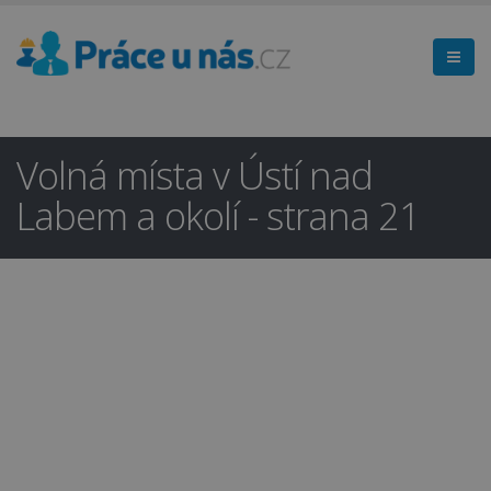
Volná místa v Ústí nad
Labem a okolí - strana 21
Hledáte práci
×
v regionu
Ústí nad Labem a okolí?
Ano
Ne