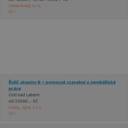
Union4corp s.r.o.
22.7.
Řidič skupiny B + pomocné stavební a zemědělské
práce
Ústí nad Labem
od 33000 ,- Kč
HAGL, spol. s r.o.
22.7.