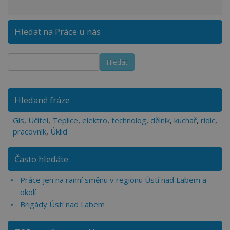
Hledat na Práce u nás
Hledané fráze
Gis
,
Učitel
,
Teplice
,
elektro
,
technolog
,
dělník
,
kuchař
,
ridic
,
pracovník
,
Úklid
Často hledáte
Práce jen na ranní směnu v regionu Ústí nad Labem a
okolí
Brigády Ústí nad Labem