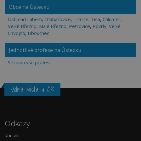
Obce na Ústecku
Ústí nad Labem
,
Chabařovice
,
Trmice
,
Tisá
,
Chlumec
,
Velké Březno
,
Malé Březno
,
Petrovice
,
Povrly
,
Velké
Chvojno
,
Libouchec
Jednotlivé profese na Ústecku
Seznam vše profesí
Volná místa v ČR
Odkazy
Kontakt