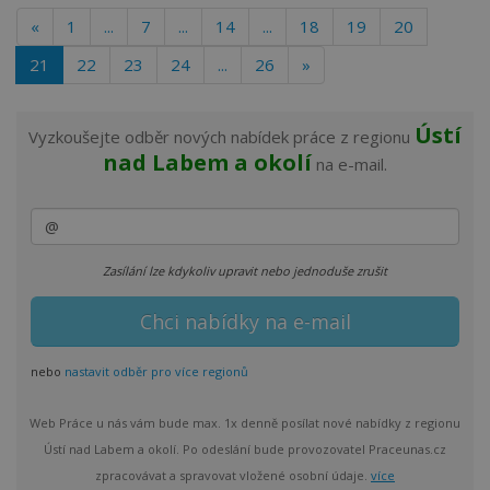
«
1
...
7
...
14
...
18
19
20
21
22
23
24
...
26
»
Ústí
Vyzkoušejte odběr nových nabídek práce z regionu
nad Labem a okolí
na e-mail.
Zasílání lze kdykoliv upravit nebo jednoduše zrušit
nebo
nastavit odběr pro více regionů
Web Práce u nás vám bude max. 1x denně posílat nové nabídky z regionu
Ústí nad Labem a okolí. Po odeslání bude provozovatel Praceunas.cz
zpracovávat a spravovat vložené osobní údaje.
více