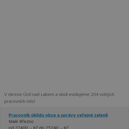
Více než
62275
uživatelů už používá tento svělý způsob
pro hledání práce. Přidejte se k nim.
V okrese Ústí nad Labem a okolí evidujeme 204 volných
pracovních míst
Pracovník úklidu obce a správy veřejné zeleně
Malé Březno
od 22400 ,- Kč do 25240 ,- Kč