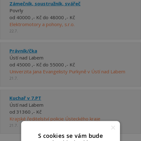
Zámečník, soustružník, svářeč
Povrly
od 40000 ,- Kč do 48000 ,- Kč
Elektromotory a pohony, s.r.o.
22.7.
Právník/čka
Ústí nad Labem
od 45000 ,- Kč do 55000 ,- Kč
Univerzita Jana Evangelisty Purkyně v Ústí nad Labem
21.7.
Kuchař v 7.PT
Ústí nad Labem
od 31360 ,- Kč
Krajské ředitelství policie Ústeckého kraje
×
21.7.
S cookies se vám bude