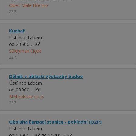
Obec Malé Březno
22.7.
Kuchař
Ústí nad Labem
od 23500 ,- Kč
Sűleyman Çiçek
22.7.
Dělník v oblasti výstavby budov
Ústí nad Labem
od 23000 ,- Kč
MM kolstav s.r.o.
22.7.
Obsluha čerpací stanice - pokladní (OZP)
Ústí nad Labem
od 12000 ,- Kč do 15000 ,- Kč