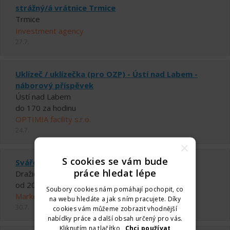
strážný/á vrátnice Trmice
Trmice
Investment agency
27.7.
Uklízeč / uklízečka (pro OZP) - Ústí nad Labem -
náborový příspěvek
Ústí nad Labem
do 170 za hodinu
OPTIMIA facility s.r.o.
24.7.
×
S cookies se vám bude
Svářeč s ubytováním
práce hledat lépe
Dražice
od 200 ,- Kč do 210 ,- Kč za hodinu
Soubory cookies nám pomáhají pochopit, co
Markéta Taclíková
na webu hledáte a jak s ním pracujete. Díky
30.7.
cookies vám můžeme zobrazit vhodnější
nabídky práce a další obsah určený pro vás.
Kliknutím na tlačítko
„Chci používat