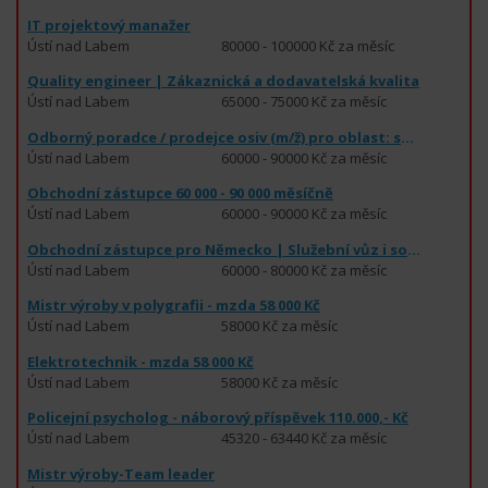
IT projektový manažer
Ústí nad Labem
80000 - 100000 Kč za měsíc
Quality engineer | Zákaznická a dodavatelská kvalita
Ústí nad Labem
65000 - 75000 Kč za měsíc
Odborný poradce / prodejce osiv (m/ž) pro oblast: severozápadní Čechy
Ústí nad Labem
60000 - 90000 Kč za měsíc
Obchodní zástupce 60 000 - 90 000 měsíčně
Ústí nad Labem
60000 - 90000 Kč za měsíc
Obchodní zástupce pro Německo | Služební vůz i soukromě | 60-80 000 Kč
Ústí nad Labem
60000 - 80000 Kč za měsíc
Mistr výroby v polygrafii - mzda 58 000 Kč
Ústí nad Labem
58000 Kč za měsíc
Elektrotechnik - mzda 58 000 Kč
Ústí nad Labem
58000 Kč za měsíc
Policejní psycholog - náborový příspěvek 110.000,- Kč
Ústí nad Labem
45320 - 63440 Kč za měsíc
Mistr výroby-Team leader