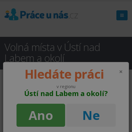
Volná místa v Ústí nad
Labem a okolí
Hledáte práci
×
v regionu
Ústí nad Labem a okolí?
Ano
Ne