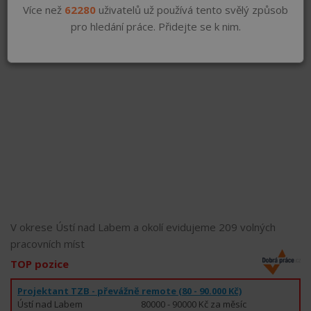
Více než
62280
uživatelů už používá tento svělý způsob
pro hledání práce. Přidejte se k nim.
V okrese Ústí nad Labem a okolí evidujeme 209 volných
pracovních míst
TOP pozice
Projektant TZB - převážně remote (80 - 90.000 Kč)
Ústí nad Labem
80000 - 90000 Kč za měsíc