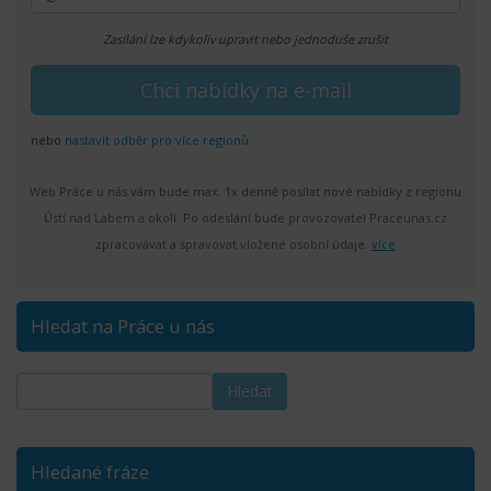
Zasílání lze kdykoliv upravit nebo jednoduše zrušit
nebo
nastavit odběr pro více regionů
Web Práce u nás vám bude max. 1x denně posílat nové nabídky z regionu
Ústí nad Labem a okolí. Po odeslání bude provozovatel Praceunas.cz
zpracovávat a spravovat vložené osobní údaje.
více
Hledat na Práce u nás
Hledané fráze