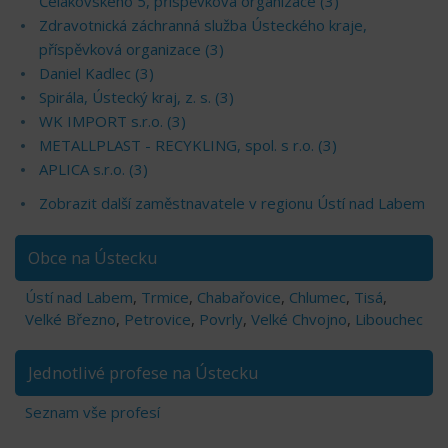
Čelakovského 5, příspěvková organizace (3)
Zdravotnická záchranná služba Ústeckého kraje,
příspěvková organizace (3)
Daniel Kadlec (3)
Spirála, Ústecký kraj, z. s. (3)
WK IMPORT s.r.o. (3)
METALLPLAST - RECYKLING, spol. s r.o. (3)
APLICA s.r.o. (3)
Zobrazit další zaměstnavatele v regionu Ústí nad Labem
Obce na Ústecku
Ústí nad Labem
,
Trmice
,
Chabařovice
,
Chlumec
,
Tisá
,
Velké Březno
,
Petrovice
,
Povrly
,
Velké Chvojno
,
Libouchec
Jednotlivé profese na Ústecku
Seznam vše profesí