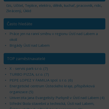
Gis
,
Učitel
,
Teplice
,
elektro
,
dělník
,
kuchař
,
pracovník
,
ridic
,
Zkrácený
,
Úklid
Často hledáte
Práce jen na ranní směnu v regionu Ústí nad Labem a
okolí
Brigády Ústí nad Labem
TOP zaměstnavatelé
X - servis park s.r.o. (7)
TURBO PIZZA, s.r.o. (7)
PEPE LOPEZ Y FAMILIA spol. s r.o. (6)
Energetické centrum Ústeckého kraje, příspěvková
organizace (5)
Univerzita Jana Evangelisty Purkyně v Ústí nad Labem (4)
Střední škola stavební a technická, Ústí nad Labem,