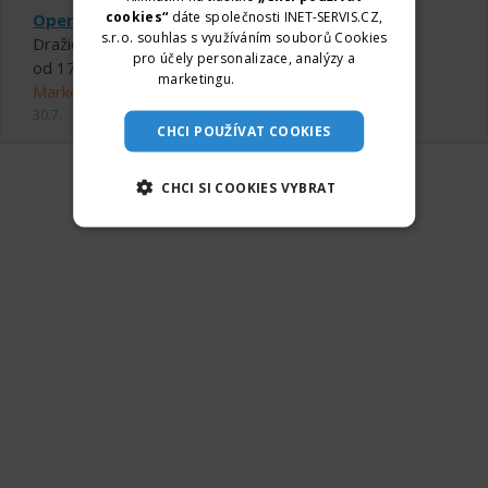
cookies“
dáte společnosti INET-SERVIS.CZ,
Operátor/ka výroby
s.r.o. souhlas s využíváním souborů Cookies
Dražice
pro účely personalizace, analýzy a
od 170 ,- Kč do 190 ,- Kč za hodinu
marketingu.
Více informací
Markéta Taclíková
30.7.
CHCI POUŽÍVAT COOKIES
CHCI SI COOKIES VYBRAT