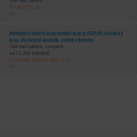
Ústí nad Labem
IF FACILITY a.s.
29.7.
Administrativní pracovník/ce pro OZP/ID Ústecký
kraj, zkrácený úvazek, volné víkendy.
Ústí nad Labem, Lovosice
od 12 250 měsíčně
FORCORP GROUP spol. s r.o.
28.7.