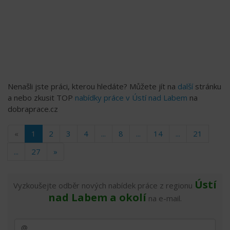
Nenašli jste práci, kterou hledáte? Můžete jít na
další
stránku
a nebo zkusit TOP
nabídky práce v Ústí nad Labem
na
dobraprace.cz
«
1
2
3
4
...
8
...
14
...
21
...
27
»
Ústí
Vyzkoušejte odběr nových nabídek práce z regionu
nad Labem a okolí
na e-mail.