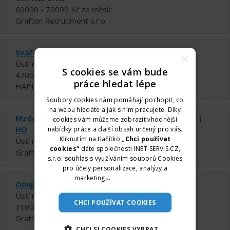
60000 - 70000 Kč za měsíc
Grafton Recruitment s.r.o.
Svářeč CO2 (až 54 800 Kč/měs.)
×
Ústí nad Orlicí
S cookies se vám bude
47000 - 54800 Kč za měsíc
práce hledat lépe
HAPI s.r.o.
Soubory cookies nám pomáhají pochopit, co
na webu hledáte a jak s ním pracujete. Díky
Mzdový/á účetní s přesahem do personalistiky |
cookies vám můžeme zobrazit vhodnější
HO
nabídky práce a další obsah určený pro vás.
Kliknutím na tlačítko
„Chci používat
Ústí nad Orlicí
cookies“
dáte společnosti INET-SERVIS.CZ,
Grafton Recruitment s.r.o.
s.r.o. souhlas s využíváním souborů Cookies
pro účely personalizace, analýzy a
marketingu.
Více informací
Оператор виробництва
Ústí nad Orlicí
CHCI POUŽÍVAT COOKIES
31000 - 39000 Kč za měsíc
Grafton Recruitment s.r.o.
CHCI SI COOKIES VYBRAT