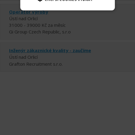
Operátor výroby
Ústí nad Orlicí
31000 - 39000 Kč za měsíc
Gi Group Czech Republic, s.r.o
Inženýr zákaznické kvality - zaučíme
Ústí nad Orlicí
Grafton Recruitment s.r.o.