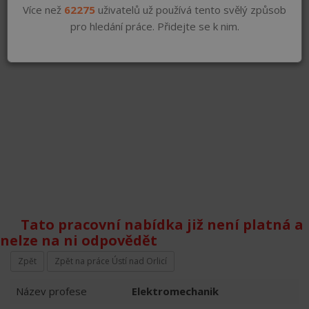
Více než
62275
uživatelů už používá tento svělý způsob
pro hledání práce. Přidejte se k nim.
Tato pracovní nabídka již není platná a
nelze na ni odpovědět
Zpět
Zpět na práce Ústí nad Orlicí
Název profese
Elektromechanik