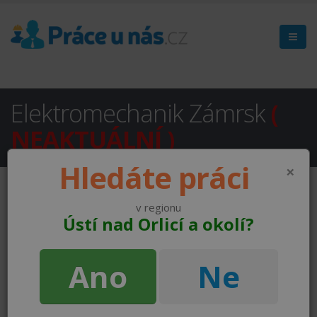
Elektromechanik Zámrsk
(
NEAKTUÁLNÍ )
Hledáte práci
×
v regionu
Ústí nad Orlicí a okolí?
Ano
Ne