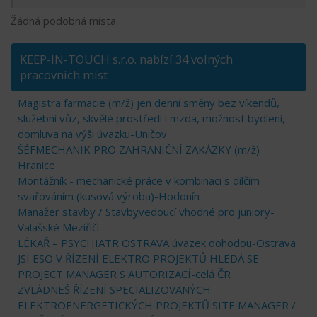
Žádná podobná místa
KEEP-IN-TOUCH s.r.o. nabízí 34 volných
pracovních míst
Magistra farmacie (m/ž) jen denní směny bez víkendů,
služební vůz, skvělé prostředí i mzda, možnost bydlení,
domluva na výši úvazku-Uničov
ŠÉFMECHANIK PRO ZAHRANIČNÍ ZAKÁZKY (m/ž)-
Hranice
Montážník - mechanické práce v kombinaci s dílčím
svařováním (kusová výroba)-Hodonín
Manažer stavby / Stavbyvedoucí vhodné pro juniory-
Valašské Meziříčí
LÉKAŘ – PSYCHIATR OSTRAVA úvazek dohodou-Ostrava
JSI ESO V ŘÍZENÍ ELEKTRO PROJEKTŮ HLEDÁ SE
PROJECT MANAGER S AUTORIZACÍ-celá ČR
ZVLÁDNEŠ ŘÍZENÍ SPECIALIZOVANÝCH
ELEKTROENERGETICKÝCH PROJEKTŮ SITE MANAGER /