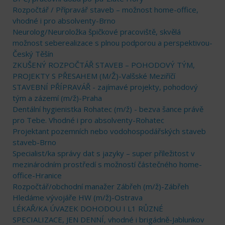
Rozpočtář / Přípravář staveb – možnost home-office,
vhodné i pro absolventy-Brno
Neurolog/Neuroložka špičkové pracoviště, skvělá
možnost seberealizace s plnou podporou a perspektivou-
Český Těšín
ZKUŠENÝ ROZPOČTÁŘ STAVEB – POHODOVÝ TÝM,
PROJEKTY S PŘESAHEM (M/Ž)-Valšské Meziříčí
STAVEBNÍ PŘÍPRAVÁŘ - zajímavé projekty, pohodový
tým a zázemí (m/ž)-Praha
Dentální hygienistka Rohatec (m/ž) - bezva šance právě
pro Tebe. Vhodné i pro absolventy-Rohatec
Projektant pozemních nebo vodohospodářských staveb
staveb-Brno
Specialist/ka správy dat s jazyky – super příležitost v
mezinárodním prostředí s možností částečného home-
office-Hranice
Rozpočtář/obchodní manažer Zábřeh (m/ž)-Zábřeh
Hledáme vývojáře HW (m/ž)-Ostrava
LÉKAŘ/KA ÚVAZEK DOHODOU I L1 RŮZNÉ
SPECIALIZACE, JEN DENNÍ, vhodné i brigádně-Jablunkov