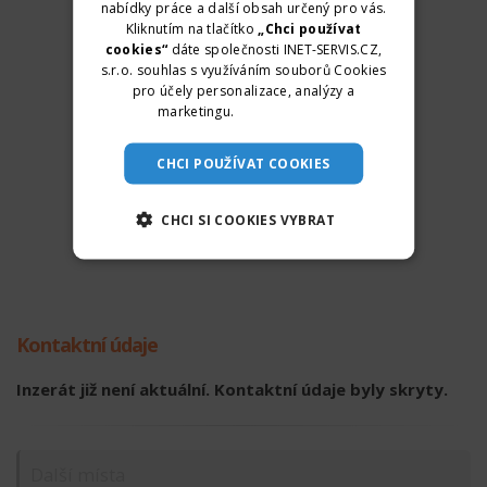
nabídky práce a další obsah určený pro vás.
Kliknutím na tlačítko
„Chci používat
cookies“
dáte společnosti INET-SERVIS.CZ,
s.r.o. souhlas s využíváním souborů Cookies
pro účely personalizace, analýzy a
marketingu.
Více informací
CHCI POUŽÍVAT COOKIES
CHCI SI COOKIES VYBRAT
Kontaktní údaje
Inzerát již není aktuální. Kontaktní údaje byly skryty.
Další místa