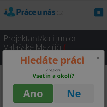
Projektant/ka i junior
Valašské Meziříčí
(
NEAKTUÁLNÍ )
Hledáte práci
×
v regionu
Vsetín a okolí?
Ano
Ne