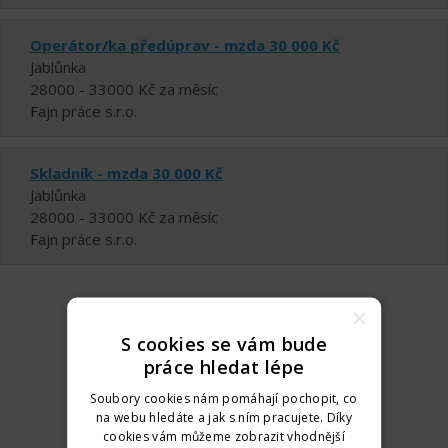
Operátor/ka předúprav - mzda 30 000 Kč
Jablůnka
28000 - 33000 Kč za měsíc
Fajn práce s.r.o.
Skladník - mzda 30 000 Kč
Jablůnka
28000 - 33000 Kč za měsíc
Fajn práce s.r.o.
×
S cookies se vám bude
práce hledat lépe
Soubory cookies nám pomáhají pochopit, co
na webu hledáte a jak s ním pracujete. Díky
cookies vám můžeme zobrazit vhodnější