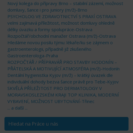
Nový kolega do přípravy Brno – stabilní zázemí, možnost
domluvy, šance i pro juniory (m/ž)-Brno
PSYCHOLOG VE ZDRAVOTNICTVÍ S PRAXÍ OSTRAVA
velmi zajímavá příležitost, možnost domluvy ohledně
délky úvazku a formy spolupráce-Ostrava
Rozpočtář/obchodní manažer Ostrava (m/ž)-Ostrava
Hledáme novou posilu týmu: lékaře/ku se zájmem o
gastroenterologii, případně již zkušeného
Gastroenterologa-Praha
ROZPOČTÁŘ / PŘÍPRAVÁŘ PRO STAVBY HODONÍN –
PŘÁTELSKÁ A MOTIVUJÍCÍ ATMOSFÉRA (m/ž)-Hodonín
Dentální hygienistka Kyjov (m/ž) – krátký úvazek dle
individuální dohody bezva šance právě pro Tebe-Kyjov
SKVĚLÁ PŘÍLEŽITOST PRO DERMATOLOGY V
MORAVSKOSLEZSKÉM KRAJI TOP KLINIKA, MODERNÍ
VYBAVENÍ, MOŽNOST UBYTOVÁNÍ-Třinec
... a další ...
Hledat na Práce u nás