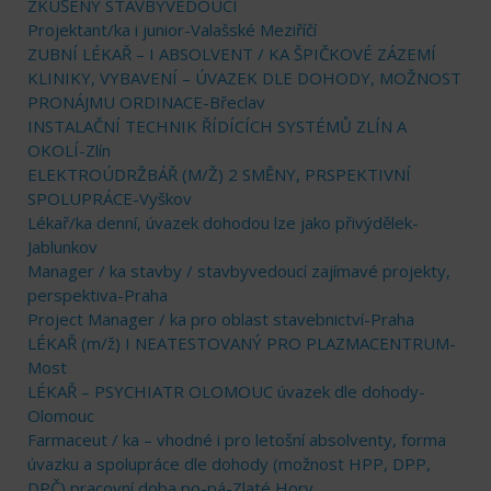
ZKUŠENÝ STAVBYVEDOUCÍ
Projektant/ka i junior-Valašské Meziříčí
ZUBNÍ LÉKAŘ – I ABSOLVENT / KA ŠPIČKOVÉ ZÁZEMÍ
KLINIKY, VYBAVENÍ – ÚVAZEK DLE DOHODY, MOŽNOST
PRONÁJMU ORDINACE-Břeclav
INSTALAČNÍ TECHNIK ŘÍDÍCÍCH SYSTÉMŮ ZLÍN A
OKOLÍ-Zlín
ELEKTROÚDRŽBÁŘ (M/Ž) 2 SMĚNY, PRSPEKTIVNÍ
SPOLUPRÁCE-Vyškov
Lékař/ka denní, úvazek dohodou lze jako přivýdělek-
Jablunkov
Manager / ka stavby / stavbyvedoucí zajímavé projekty,
perspektiva-Praha
Project Manager / ka pro oblast stavebnictví-Praha
LÉKAŘ (m/ž) I NEATESTOVANÝ PRO PLAZMACENTRUM-
Most
LÉKAŘ – PSYCHIATR OLOMOUC úvazek dle dohody-
Olomouc
Farmaceut / ka – vhodné i pro letošní absolventy, forma
úvazku a spolupráce dle dohody (možnost HPP, DPP,
DPČ) pracovní doba po-pá-Zlaté Hory