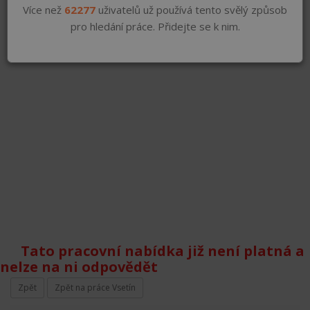
Více než
62277
uživatelů už používá tento svělý způsob
pro hledání práce. Přidejte se k nim.
Tato pracovní nabídka již není platná a
nelze na ni odpovědět
Zpět
Zpět na práce Vsetín