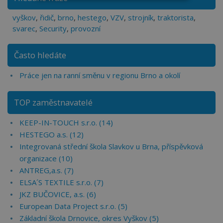
vyškov
,
řidič
,
brno
,
hestego
,
VZV
,
strojník
,
traktorista
,
svarec
,
Security
,
provozní
Často hledáte
Práce jen na ranní směnu v regionu Brno a okolí
TOP zaměstnavatelé
KEEP-IN-TOUCH s.r.o. (14)
HESTEGO a.s. (12)
Integrovaná střední škola Slavkov u Brna, příspěvková
organizace (10)
ANTREG,a.s. (7)
ELSA´S TEXTILE s.r.o. (7)
JKZ BUČOVICE, a.s. (6)
European Data Project s.r.o. (5)
Základní škola Drnovice, okres Vyškov (5)