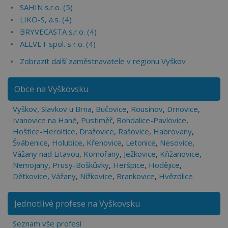
SAHIN s.r.o. (5)
LIKO-S, a.s. (4)
BRYVECASTA s.r.o. (4)
ALLVET spol. s r.o. (4)
Zobrazit další zaměstnavatele v regionu Vyškov
Obce na Vyškovsku
Vyškov
,
Slavkov u Brna
,
Bučovice
,
Rousínov
,
Drnovice
,
Ivanovice na Hané
,
Pustiměř
,
Bohdalice-Pavlovice
,
Hoštice-Heroltice
,
Dražovice
,
Rašovice
,
Habrovany
,
Švábenice
,
Holubice
,
Křenovice
,
Letonice
,
Nesovice
,
Vážany nad Litavou
,
Komořany
,
Ježkovice
,
Křižanovice
,
Nemojany
,
Prusy-Boškůvky
,
Heršpice
,
Hodějice
,
Dětkovice
,
Vážany
,
Nížkovice
,
Brankovice
,
Hvězdlice
Jednotlivé profese na Vyškovsku
Seznam vše profesí