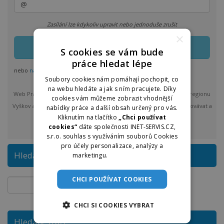
Zasílání lze kdykoliv upravit nebo jednoduše zrušit
×
S cookies se vám bude
práce hledat lépe
nebo
nastavit odběr pro více regionů
Soubory cookies nám pomáhají pochopit, co
na webu hledáte a jak s ním pracujete. Díky
Web Práce u nás vám bude max. 1x denně posílat nové nabídky z regionu
cookies vám můžeme zobrazit vhodnější
Vyškov a okolí. Po odeslání bude provozovatel Praceunas.cz zpracovávat a
nabídky práce a další obsah určený pro vás.
Kliknutím na tlačítko
„Chci používat
spravovat vložené osobní údaje.
více
cookies“
dáte společnosti INET-SERVIS.CZ,
s.r.o. souhlas s využíváním souborů Cookies
pro účely personalizace, analýzy a
Hledat na Práce u nás
marketingu.
Více informací
CHCI POUŽÍVAT COOKIES
CHCI SI COOKIES VYBRAT
Hledané fráze