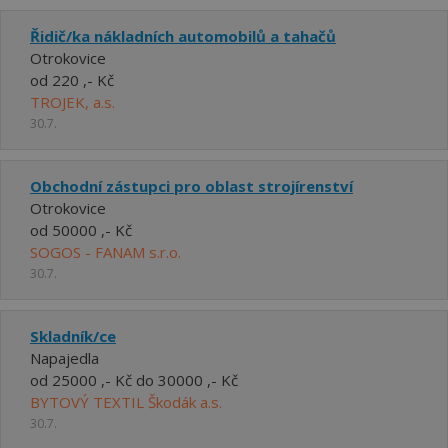
Řidič/ka nákladních automobilů a tahačů
Otrokovice
od 220 ,- Kč
TROJEK, a.s.
30.7.
Obchodní zástupci pro oblast strojírenství
Otrokovice
od 50000 ,- Kč
SOGOS - FANAM s.r.o.
30.7.
Skladník/ce
Napajedla
od 25000 ,- Kč do 30000 ,- Kč
BYTOVÝ TEXTIL Škodák a.s.
30.7.