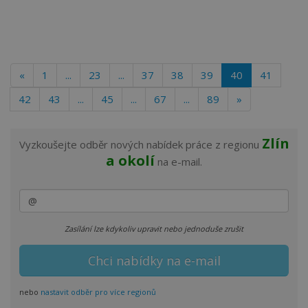
«
1
...
23
...
37
38
39
40
41
42
43
...
45
...
67
...
89
»
Zlín
Vyzkoušejte odběr nových nabídek práce z regionu
a okolí
na e-mail.
Zasílání lze kdykoliv upravit nebo jednoduše zrušit
nebo
nastavit odběr pro více regionů