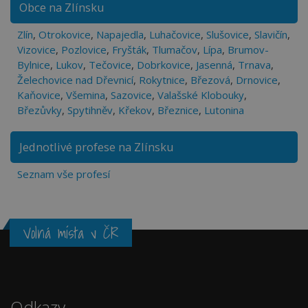
Obce na Zlínsku
Zlín
,
Otrokovice
,
Napajedla
,
Luhačovice
,
Slušovice
,
Slavičín
,
Vizovice
,
Pozlovice
,
Fryšták
,
Tlumačov
,
Lípa
,
Brumov-
Bylnice
,
Lukov
,
Tečovice
,
Dobrkovice
,
Jasenná
,
Trnava
,
Želechovice nad Dřevnicí
,
Rokytnice
,
Březová
,
Drnovice
,
Kaňovice
,
Všemina
,
Sazovice
,
Valašské Klobouky
,
Březůvky
,
Spytihněv
,
Křekov
,
Březnice
,
Lutonina
Jednotlivé profese na Zlínsku
Seznam vše profesí
Volná místa v ČR
Odkazy