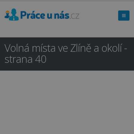
Volná místa ve Zlíně a okolí -
strana 40
Hledáte práci
×
v regionu
Zlín a okolí?
Ano
Ne