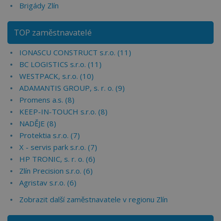
Brigády Zlín
TOP zaměstnavatelé
IONASCU CONSTRUCT s.r.o. (11)
BC LOGISTICS s.r.o. (11)
WESTPACK, s.r.o. (10)
ADAMANTIS GROUP, s. r. o. (9)
Promens a.s. (8)
KEEP-IN-TOUCH s.r.o. (8)
NADĚJE (8)
Protektia s.r.o. (7)
X - servis park s.r.o. (7)
HP TRONIC, s. r. o. (6)
Zlín Precision s.r.o. (6)
Agristav s.r.o. (6)
Zobrazit další zaměstnavatele v regionu Zlín