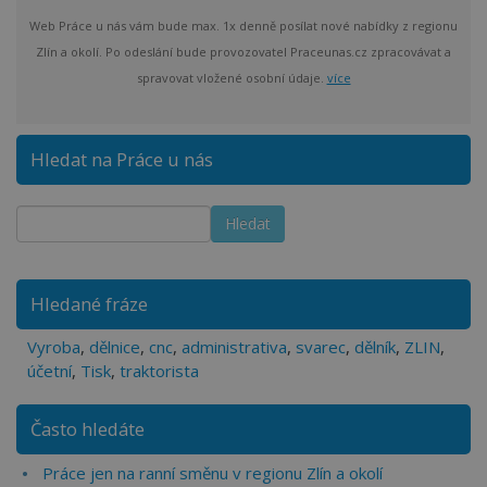
Web Práce u nás vám bude max. 1x denně posílat nové nabídky z regionu
Zlín a okolí. Po odeslání bude provozovatel Praceunas.cz zpracovávat a
spravovat vložené osobní údaje.
více
Hledat na Práce u nás
Hledané fráze
Vyroba
,
dělnice
,
cnc
,
administrativa
,
svarec
,
dělník
,
ZLIN
,
účetní
,
Tisk
,
traktorista
Často hledáte
Práce jen na ranní směnu v regionu Zlín a okolí