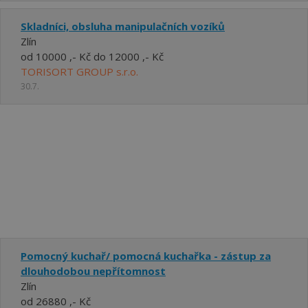
Skladníci, obsluha manipulačních vozíků
Zlín
od 10000 ,- Kč do 12000 ,- Kč
TORISORT GROUP s.r.o.
30.7.
Pomocný kuchař/ pomocná kuchařka - zástup za
dlouhodobou nepřítomnost
Zlín
od 26880 ,- Kč