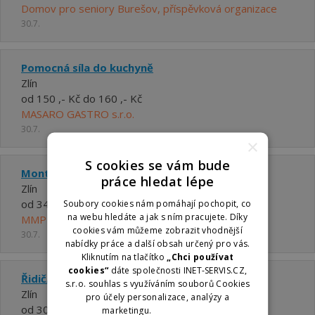
Domov pro seniory Burešov, příspěvková organizace
30.7.
Pomocná síla do kuchyně
Zlín
od 150 ,- Kč do 160 ,- Kč
MASARO GASTRO s.r.o.
30.7.
×
S cookies se vám bude
Montážník/ce
práce hledat lépe
Zlín
od 34000 ,- Kč
Soubory cookies nám pomáhají pochopit, co
na webu hledáte a jak s ním pracujete. Díky
MMP METAL s.r.o.
cookies vám můžeme zobrazit vhodnější
30.7.
nabídky práce a další obsah určený pro vás.
Kliknutím na tlačítko
„Chci používat
cookies“
dáte společnosti INET-SERVIS.CZ,
Řidič/ka, skladník/ce
s.r.o. souhlas s využíváním souborů Cookies
Zlín
pro účely personalizace, analýzy a
od 30500 ,- Kč do 30500 ,- Kč
marketingu.
Více informací