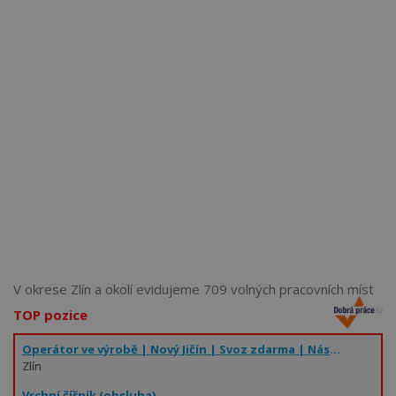
Více než
62272
uživatelů už používá tento svělý způsob
pro hledání práce. Přidejte se k nim.
V okrese Zlín a okolí evidujeme 709 volných pracovních míst
TOP pozice
Operátor ve výrobě | Nový Jičín | Svoz zdarma | Nástup ihned
Zlín
Vrchní číšník (obsluha)