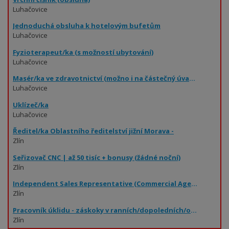
Luhačovice
Jednoduchá obsluha k hotelovým bufetům
Luhačovice
Fyzioterapeut/ka (s možností ubytování)
Luhačovice
Masér/ka ve zdravotnictví (možno i na částečný úvazek)
Luhačovice
Uklízeč/ka
Luhačovice
Ředitel/ka Oblastního ředitelství jižní Morava -
Zlín
Seřizovač CNC | až 50 tisíc + bonusy (žádné noční)
Zlín
Independent Sales Representative (Commercial Agent)
Zlín
Pracovník úklidu - záskoky v ranních/dopoledních/odpoledních hodinách dle domluvy - Zlín
Zlín