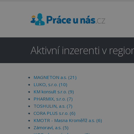
Aktivní inzerenti v regi
MAGNETON a.s. (21)
LUKO, s.r.o. (10)
KM konsult s.r.o. (9)
PHARMIX, s.r.o. (7)
TOSHULIN, a.s. (7)
CORA PLUS s.r.o. (6)
KMOTR - Masna Kroměříž a.s. (6)
Zámoraví, a.s. (5)