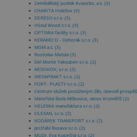
Zemědělský podnik Kvasicko, a.s. (3)
CHARITA Holešov (3)
DERESO s.r.o. (3)
HSoul Wood s.r.o. (3)
OPTIMIA facility s.r.o. (3)
KERAMO D - Dohorák s.r.o. (3)
MGM a.s. (3)
Rostislav Matula (3)
Del Monte Yakouben s.r.o. (2)
MODIKOV, s.r.o. (2)
IREVAPRAKT s.r.o. (2)
FORT- PLASTY s.r.o. (2)
Centrum služeb postiženým Zlín, obecně prospěš
Mateřská škola Míškovice, okres Kroměříž (2)
HELEMIK manufaktura s.r.o. (2)
OLEXAN, s.r.o. (2)
VODÁREK TRANSPORT s.r.o. (2)
Jestřabí Rusava s.r.o. (2)
MUDr. Eva Kopečná s.r.o. (2)