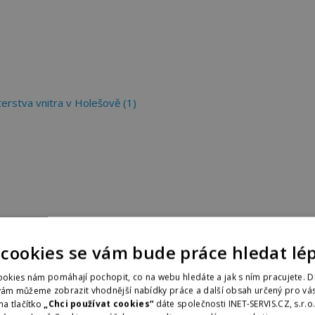
isterstva vnitra v Holešově (1)
 cookies se vám bude práce hledat lé
okies nám pomáhají pochopit, co na webu hledáte a jak s ním pracujete. D
vám můžeme zobrazit vhodnější nabídky práce a další obsah určený pro vás
na tlačítko
„Chci používat cookies“
dáte společnosti INET-SERVIS.CZ, s.r.o