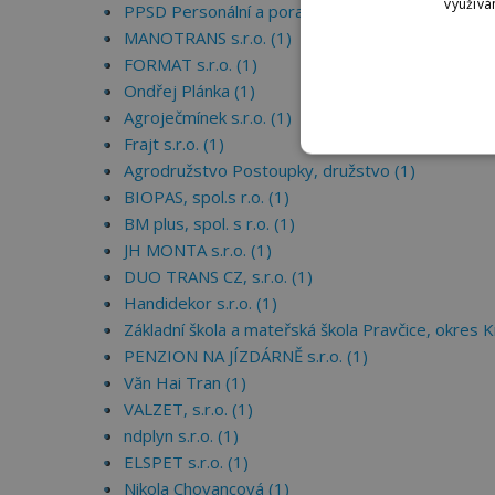
využívá
PPSD Personální a poradenské sociální družstvo 
MANOTRANS s.r.o. (1)
FORMAT s.r.o. (1)
Ondřej Plánka (1)
Agroječmínek s.r.o. (1)
Frajt s.r.o. (1)
Agrodružstvo Postoupky, družstvo (1)
BIOPAS, spol.s r.o. (1)
BM plus, spol. s r.o. (1)
JH MONTA s.r.o. (1)
DUO TRANS CZ, s.r.o. (1)
Handidekor s.r.o. (1)
Základní škola a mateřská škola Pravčice, okres K
PENZION NA JÍZDÁRNĚ s.r.o. (1)
Văn Hai Tran (1)
VALZET, s.r.o. (1)
ndplyn s.r.o. (1)
ELSPET s.r.o. (1)
Nikola Chovancová (1)