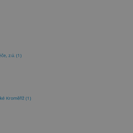
e, z.ú. (1)
ké Kroměříž (1)