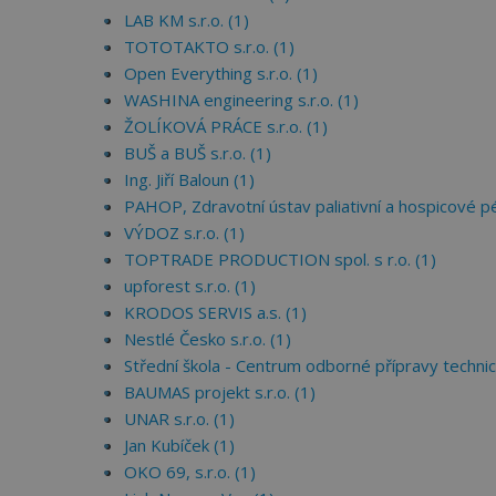
LAB KM s.r.o. (1)
TOTOTAKTO s.r.o. (1)
Open Everything s.r.o. (1)
WASHINA engineering s.r.o. (1)
ŽOLÍKOVÁ PRÁCE s.r.o. (1)
BUŠ a BUŠ s.r.o. (1)
Ing. Jiří Baloun (1)
PAHOP, Zdravotní ústav paliativní a hospicové péč
VÝDOZ s.r.o. (1)
TOPTRADE PRODUCTION spol. s r.o. (1)
upforest s.r.o. (1)
KRODOS SERVIS a.s. (1)
Nestlé Česko s.r.o. (1)
Střední škola - Centrum odborné přípravy technic
BAUMAS projekt s.r.o. (1)
UNAR s.r.o. (1)
Jan Kubíček (1)
OKO 69, s.r.o. (1)