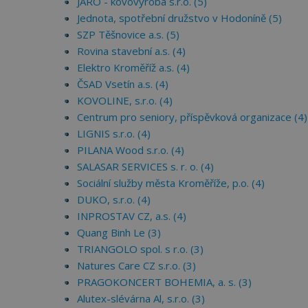
JARO - kovovýroba s.r.o. (5)
Jednota, spotřební družstvo v Hodoníně (5)
SZP Těšnovice a.s. (5)
Rovina stavební a.s. (4)
Elektro Kroměříž a.s. (4)
ČSAD Vsetín a.s. (4)
KOVOLINE, s.r.o. (4)
Centrum pro seniory, příspěvková organizace (4)
LIGNIS s.r.o. (4)
PILANA Wood s.r.o. (4)
SALASAR SERVICES s. r. o. (4)
Sociální služby města Kroměříže, p.o. (4)
DUKO, s.r.o. (4)
INPROSTAV CZ, a.s. (4)
Quang Binh Le (3)
TRIANGOLO spol. s r.o. (3)
Natures Care CZ s.r.o. (3)
PRAGOKONCERT BOHEMIA, a. s. (3)
Alutex-slévárna Al, s.r.o. (3)