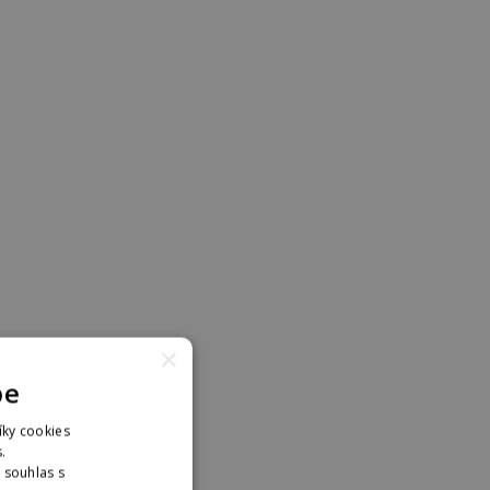
×
pe
íky cookies
.
. souhlas s