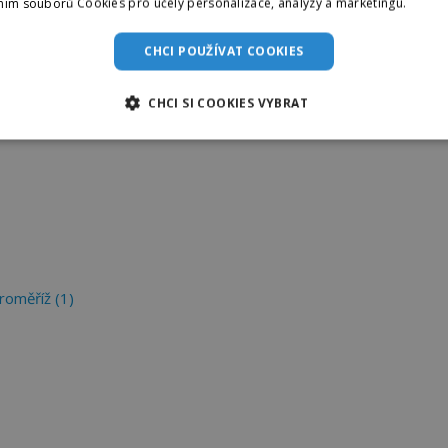
ním souborů Cookies pro účely personalizace, analýzy a marketingu.
Více i
(1)
CHCI POUŽÍVAT COOKIES
CHCI SI COOKIES VYBRAT
roměříž (1)