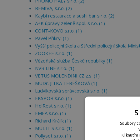
PROMO HALY s.r.o. (2)
REMIVA, s.r.o. (2)
Kaybi restaurace a sushi bar s.r.o. (2)
A+K úpravy zeleně spol. s r.o. (1)
CONT-KOVO s.r.o. (1)
Pavel Přikryl (1)
Vyšší policejní škola a Střední policejní škola Min
ZOOKEE s.r.o. (1)
Vězeňská služba České republiky (1)
NVB LINE s.r.o. (1)
VETUS MOLENDINI CZ z.s. (1)
MUDr. JITKA TEREŠKOVÁ (1)
Ludvíkovská správcovská s.r.o. (1)
EKSPOR s.r.o. (1)
HolRest s.r.o. (1)
S
EMEA s.r.o. (1)
Richard Králík (1)
Soubory co
MULTI-S s.r.o. (1)
Kliknutím 
Pollyset s.r.o. (1)