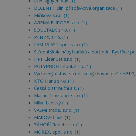
Linh Nguyen Van (1)
DECENT Hulín, příspěvková organizace (1)
Mičíková s.r.o. (1)
AGEMA EUROPE s.r.o. (1)
SOULTALK s.r.o. (1)
PEN cz, s.r.o. (1)
LAM-PLAST spol. s r.o. (1)
Střední škola nábytkářská a obchodní Bystřice 
HPF CleanCat s.r.o. (1)
POLYPROFIL spol. s r.o. (1)
Výchovný ústav, středisko výchovné péče HELP, stř
KTO Haná s.r.o. (1)
Česká distribuční a.s. (1)
Martin Transport s.r.o. (1)
Milan Ladický (1)
VASMI trade, s.r.o. (1)
MAKOVEC a.s. (1)
ZÁHOŘÍ Rudel s.r.o. (1)
MOREX, spol. s r.o. (1)