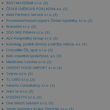
BUSTAN KEBAB s.r.o. (3)
ČESKÁ ÚVĚROVÁ POKLADNA a.s. (3)
AWA Partners Service s.r.o. (3)
PricewaterhouseCoopers Česká republika, s.r.o. (3)
Braventa s.r.o. (3)
ZOO MIX PRAHA s.r.o. (3)
ALV Hospitality Group s.r.o. (3)
Komwag, podnik čistoty a údržby města, a.s. (3)
Crocodille ČR, spol. s r.o. (3)
BAK stavební společnost, a.s. (3)
Medtronic Czechia s.r.o. (3)
ORIENT FOOD IMPORT s.r.o. (3)
1vw.eu s.r.o. (3)
TL CIBO s.r.o. (3)
Saturno Consultancy s.r.o. (3)
Snez to s.r.o. (3)
SYSEDISTYS s.r.o. (3)
One Match Solution s.r.o. (3)
Senior-komplex Praha Třebešín s.r.o. (3)