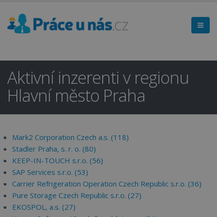
Aktivní inzerenti v regionu
Hlavní město Praha
Mark2 Corporation Czech a.s. (118)
Stadler Praha, s. r. o. (80)
KEEP-IN-TOUCH s.r.o. (56)
SAP Services s.r.o. (53)
Carrier Refrigeration Operation Czech Republic s.r.o. (36)
Pure Storage Czech Republic s.r.o. (27)
EKOSPOL, a.s. (27)