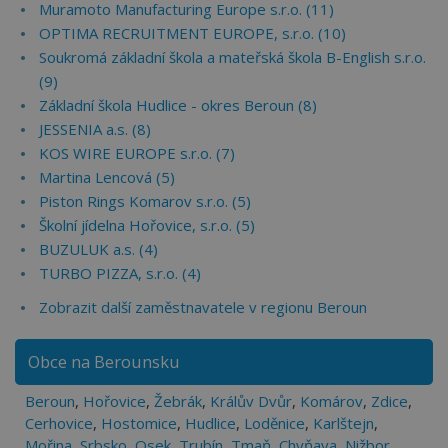
Muramoto Manufacturing Europe s.r.o. (11)
OPTIMA RECRUITMENT EUROPE, s.r.o. (10)
Soukromá základní škola a mateřská škola B-English s.r.o.
(9)
Základní škola Hudlice - okres Beroun (8)
JESSENIA a.s. (8)
KOS WIRE EUROPE s.r.o. (7)
Martina Lencová (5)
Piston Rings Komarov s.r.o. (5)
Školní jídelna Hořovice, s.r.o. (5)
BUZULUK a.s. (4)
TURBO PIZZA, s.r.o. (4)
Zobrazit další zaměstnavatele v regionu Beroun
Obce na Berounsku
Beroun
,
Hořovice
,
Žebrák
,
Králův Dvůr
,
Komárov
,
Zdice
,
Cerhovice
,
Hostomice
,
Hudlice
,
Loděnice
,
Karlštejn
,
Mořina
,
Srbsko
,
Osek
,
Trubín
,
Tmaň
,
Chyňava
,
Nižbor
,