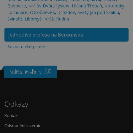
Bubovice
,
Králův Dvůr,Hýskov
,
Hlásná Třebaň
,
Kotopeky
,
Lochovice
,
Otročiněves
,
Drozdov
,
Svatý Jan pod Skalou
,
Svinaře
,
Libomyšl
,
Vráž
,
Rudná
Jednotlivé profese na Berounsku
Seznam vše profesí
Volná místa v ČR
Odkazy
Kontakt
Odstranění inzerátu