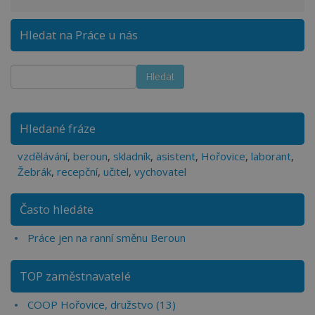
Hledat na Práce u nás
Hledané fráze
vzdělávání
,
beroun
,
skladník
,
asistent
,
Hořovice
,
laborant
,
Žebrák
,
recepční
,
učitel
,
vychovatel
Často hledáte
Práce jen na ranní směnu Beroun
TOP zaměstnavatelé
COOP Hořovice, družstvo (13)