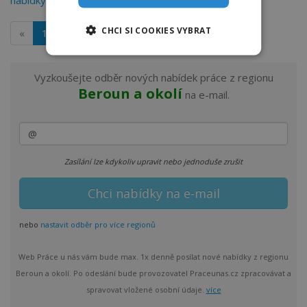
nabídky práce v Berouně
na dobraprace.cz
CHCI SI COOKIES VYBRAT
«
1
»
Vyzkoušejte odběr nových nabídek práce z regionu
Beroun a okolí
na e-mail.
Zasílání lze kdykoliv upravit nebo jednoduše zrušit
nebo
nastavit odběr pro více regionů
Web Práce u nás vám bude max. 1x denně posílat nové nabídky z regionu
Beroun a okolí. Po odeslání bude provozovatel Praceunas.cz zpracovávat a
spravovat vložené osobní údaje.
více