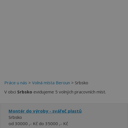
Více než
62276
uživatelů už používá tento svělý způsob
pro hledání práce. Přidejte se k nim.
Práce u nás
>
Volná místa Beroun
> Srbsko
V obci
Srbsko
evidujeme 5 volných pracovních míst.
Montér do výroby - svářeč plastů
Srbsko
od 30000 ,- Kč do 35000 ,- Kč