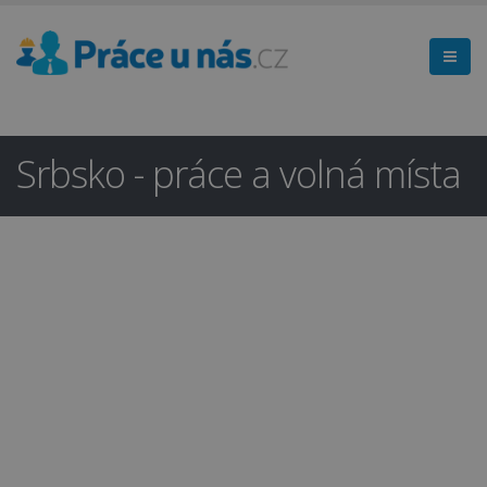
Srbsko - práce a volná místa
Hledáte práci
×
v regionu
Beroun a okolí?
Ano
Ne