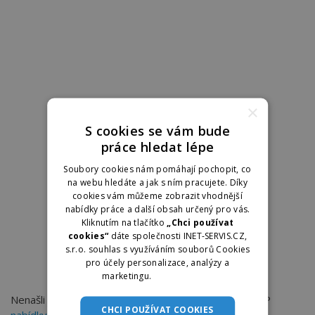
×
S cookies se vám bude
práce hledat lépe
Soubory cookies nám pomáhají pochopit, co
na webu hledáte a jak s ním pracujete. Díky
cookies vám můžeme zobrazit vhodnější
nabídky práce a další obsah určený pro vás.
Kliknutím na tlačítko
„Chci používat
cookies“
dáte společnosti INET-SERVIS.CZ,
s.r.o. souhlas s využíváním souborů Cookies
pro účely personalizace, analýzy a
marketingu.
Více informací
Nenašli jste práci, kterou hledáte? Můžete zkusit TOP
CHCI POUŽÍVAT COOKIES