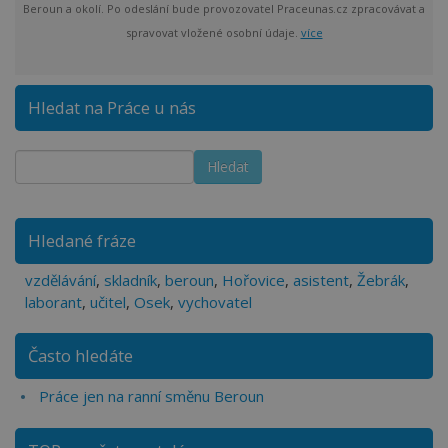
Beroun a okolí. Po odeslání bude provozovatel Praceunas.cz zpracovávat a
spravovat vložené osobní údaje.
více
Hledat na Práce u nás
Hledané fráze
vzdělávání
,
skladník
,
beroun
,
Hořovice
,
asistent
,
Žebrák
,
laborant
,
učitel
,
Osek
,
vychovatel
Často hledáte
Práce jen na ranní směnu Beroun