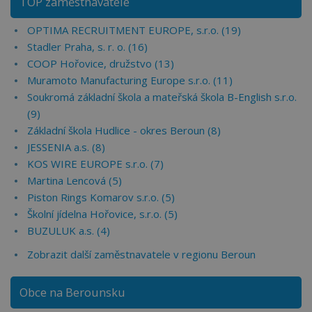
TOP zaměstnavatelé
OPTIMA RECRUITMENT EUROPE, s.r.o. (19)
Stadler Praha, s. r. o. (16)
COOP Hořovice, družstvo (13)
Muramoto Manufacturing Europe s.r.o. (11)
Soukromá základní škola a mateřská škola B-English s.r.o.
(9)
Základní škola Hudlice - okres Beroun (8)
JESSENIA a.s. (8)
KOS WIRE EUROPE s.r.o. (7)
Martina Lencová (5)
Piston Rings Komarov s.r.o. (5)
Školní jídelna Hořovice, s.r.o. (5)
BUZULUK a.s. (4)
Zobrazit další zaměstnavatele v regionu Beroun
Obce na Berounsku