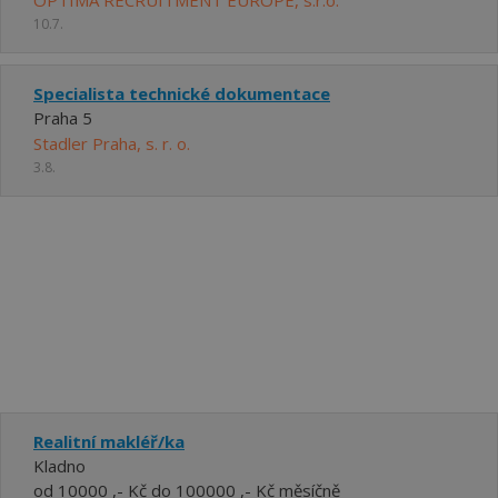
OPTIMA RECRUITMENT EUROPE, s.r.o.
10.7.
Specialista technické dokumentace
Praha 5
Stadler Praha, s. r. o.
3.8.
Realitní makléř/ka
Kladno
od 10000 ,- Kč do 100000 ,- Kč měsíčně