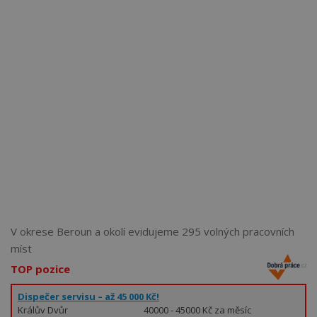
Více než
62272
uživatelů už používá tento svělý způsob
pro hledání práce. Přidejte se k nim.
V okrese Beroun a okolí evidujeme 295 volných pracovních
míst
TOP pozice
Dispečer servisu – až 45 000 Kč!
Králův Dvůr
40000 - 45000 Kč za měsíc