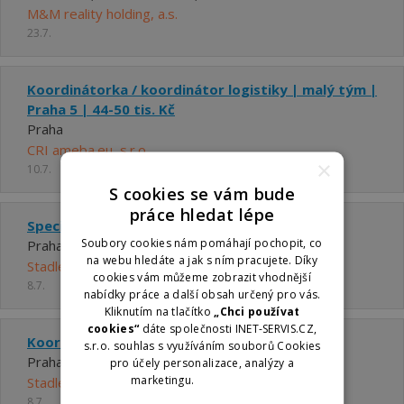
M&M reality holding, a.s.
23.7.
Koordinátorka / koordinátor logistiky | malý tým |
Praha 5 | 44-50 tis. Kč
Praha
CRI ameba.eu, s.r.o.
×
10.7.
S cookies se vám bude
práce hledat lépe
Specialista na vlakové komunikační sítě
Soubory cookies nám pomáhají pochopit, co
Praha - Radlice
na webu hledáte a jak s ním pracujete. Díky
Stadler Praha, s. r. o.
cookies vám můžeme zobrazit vhodnější
8.7.
nabídky práce a další obsah určený pro vás.
Kliknutím na tlačítko
„Chci používat
cookies“
dáte společnosti INET-SERVIS.CZ,
Koordinátor katalogu náhradních dílů
s.r.o. souhlas s využíváním souborů Cookies
Praha - Radlice
pro účely personalizace, analýzy a
marketingu.
Více informací
Stadler Praha, s. r. o.
8.7.