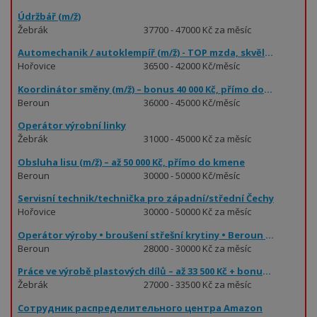
Údržbář (m/ž)
Žebrák
37700 - 47000 Kč za měsíc
Automechanik / autoklempíř (m/ž) - TOP mzda, skvělé benefity
Hořovice
36500 - 42000 Kč/měsíc
Koordinátor směny (m/ž) – bonus 40 000 Kč, přímo do kmene
Beroun
36000 - 45000 Kč/měsíc
Operátor výrobní linky
Žebrák
31000 - 45000 Kč za měsíc
Obsluha lisu (m/ž) – až 50 000 Kč, přímo do kmene
Beroun
30000 - 50000 Kč/měsíc
Servisní technik/technička pro západní/střední Čechy
Hořovice
30000 - 50000 Kč za měsíc
Operátor výroby • broušení střešní krytiny • Beroun • ubytování
Beroun
28000 - 30000 Kč za měsíc
Práce ve výrobě plastových dílů – až 33 500 Kč + bonusy a svoz!
Žebrák
27000 - 33500 Kč za měsíc
Сотрудник распределительного центра Amazon