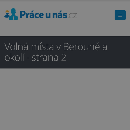
Volná místa v Berouně a
okolí - strana 2
Hledáte práci
×
v regionu
Beroun a okolí?
Ano
Ne