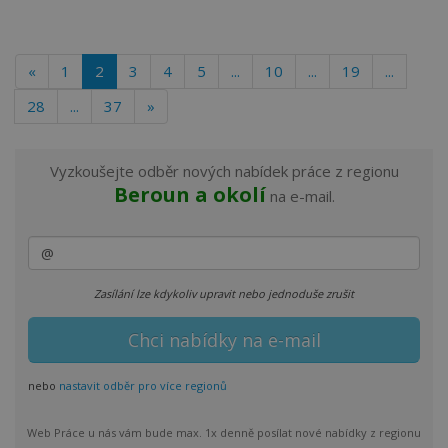
«
1
2
3
4
5
...
10
...
19
...
28
...
37
»
Vyzkoušejte odběr nových nabídek práce z regionu
Beroun a okolí
na e-mail.
Zasílání lze kdykoliv upravit nebo jednoduše zrušit
nebo
nastavit odběr pro více regionů
Web Práce u nás vám bude max. 1x denně posílat nové nabídky z regionu