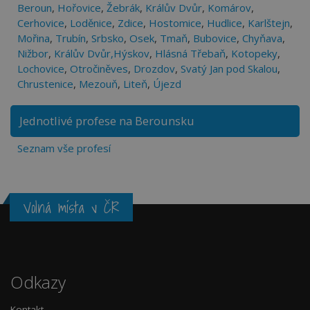
Beroun
,
Hořovice
,
Žebrák
,
Králův Dvůr
,
Komárov
,
Cerhovice
,
Loděnice
,
Zdice
,
Hostomice
,
Hudlice
,
Karlštejn
,
Mořina
,
Trubín
,
Srbsko
,
Osek
,
Tmaň
,
Bubovice
,
Chyňava
,
Nižbor
,
Králův Dvůr,Hýskov
,
Hlásná Třebaň
,
Kotopeky
,
Lochovice
,
Otročiněves
,
Drozdov
,
Svatý Jan pod Skalou
,
Chrustenice
,
Mezouň
,
Liteň
,
Újezd
Jednotlivé profese na Berounsku
Seznam vše profesí
Volná místa v ČR
Odkazy
Kontakt