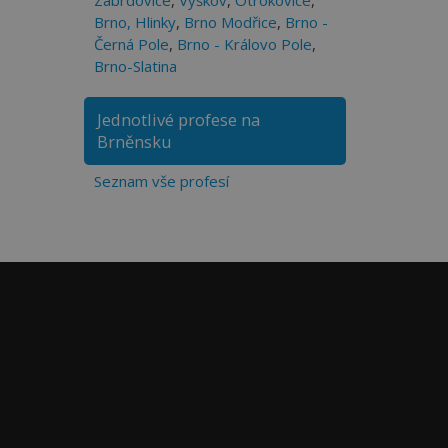
Zábrdovice
,
Vyškov
,
Otrokovice
,
Brno, Hlinky
,
Brno Modřice
,
Brno -
Černá Pole
,
Brno - Královo Pole
,
Brno-Slatina
Jednotlivé profese na
Brněnsku
Seznam vše profesí