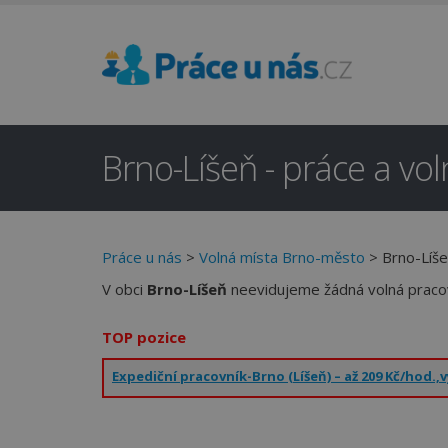
Brno-Líšeň - práce a vo
Práce u nás
>
Volná místa Brno-město
> Brno-Líš
V obci
Brno-Líšeň
neevidujeme žádná volná pracov
TOP pozice