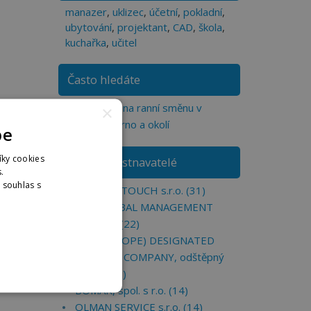
manazer
,
uklizec
,
účetní
,
pokladní
,
ubytování
,
projektant
,
CAD
,
škola
,
kuchařka
,
učitel
Často hledáte
Práce jen na ranní směnu v
×
regionu Brno a okolí
pe
íky cookies
TOP zaměstnavatelé
.
. souhlas s
KEEP-IN-TOUCH s.r.o. (31)
nformací
FNZ GLOBAL MANAGEMENT
LIMITED (22)
FNZ (EUROPE) DESIGNATED
ACTIVITY COMPANY, odštěpný
závod (17)
BOMAR, spol. s r.o. (14)
OLMAN SERVICE s.r.o. (14)