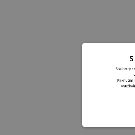
S
Soubory co
Kliknutím 
využívá