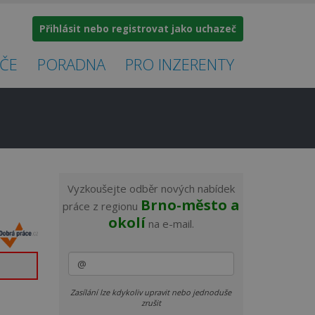
Přihlásit nebo registrovat jako uchazeč
ČE
PORADNA
PRO INZERENTY
×
Vyzkoušejte odběr nových nabídek
Brno-město a
práce z regionu
okolí
na e-mail.
Zasílání lze kdykoliv upravit nebo jednoduše
zrušit