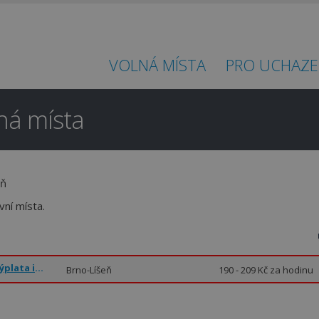
VOLNÁ MÍSTA
PRO UCHAZE
lná místa
Hledáte práci
eň
ní místa.
v regionu
Brno-město a okolí?
Expediční pracovník-Brno (Líšeň) – až 209 Kč/hod.,výplata ihned!
Brno-Líšeň
190 - 209 Kč za hodinu
Ano
Ne