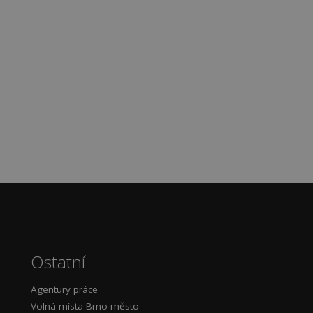
Ostatní
Agentury práce
Volná místa Brno-město