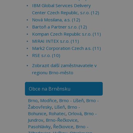
IBM Global Services Delivery
Center Czech Republic, s.r.o. (12)
Nová Mosilana, a.s. (12)
Bartoň a Partner s.r.o. (12)
Kompan Czech Republic s.r.o. (11)
MIRAI INTEX s.r.o. (11)
Mark2 Corporation Czech a.s. (11)
RSE s.r.o. (10)
Zobrazit další zaměstnavatele v
regionu Brno-město
Obce na Brněnsku
Brno
,
Modřice
,
Brno - Líšeň
,
Brno -
Žabovřesky
,
Líšeň
,
Brno -
Bohunice
,
Rohatec
,
Orlová
,
Brno -
Jundrov
,
Brno-Řečkovice
,
Pasohlávky
,
Řečkovice
,
Brno -