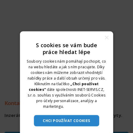
×
S cookies se vám bude
práce hledat lépe
Soubory cookies nám pomáhají pochopit, co
na webu hledáte a jak s ním pracujete. Díky
cookies vám můžeme zobrazit vhodnější
nabídky práce a další obsah určený pro vás.
Kliknutím na tlačítko
„Chci používat
cookies“
dáte společnosti INET-SERVIS.CZ,
s.r.o. souhlas s využíváním souborů Cookies
pro účely personalizace, analýzy a
Kontaktní údaje
marketingu.
Více informací
Inzerát již není aktuální. Kontaktní údaje byly skryty.
CHCI POUŽÍVAT COOKIES