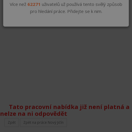
Více než
62271
uživatelů už používá tento svělý způsob
pro hledání práce. Přidejte se k nim.
Tato pracovní nabídka již není platná a
nelze na ni odpovědět
Zpět
Zpět na práce Nový Jičín