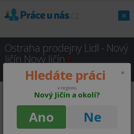
Ostraha prodejny Lidl - Nový
Jičín Nový Jičín
(
NEAKTUÁLNÍ )
Hledáte práci
×
v regionu
Nový Jičín a okolí?
Ano
Ne