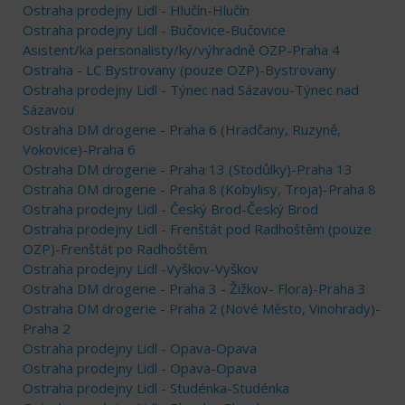
Ostraha prodejny Lidl - Hlučín-Hlučín
Ostraha prodejny Lidl - Bučovice-Bučovice
Asistent/ka personalisty/ky/výhradně OZP-Praha 4
Ostraha - LC Bystrovany (pouze OZP)-Bystrovany
Ostraha prodejny Lidl - Týnec nad Sázavou-Týnec nad
Sázavou
Ostraha DM drogerie - Praha 6 (Hradčany, Ruzyně,
Vokovice)-Praha 6
Ostraha DM drogerie - Praha 13 (Stodůlky)-Praha 13
Ostraha DM drogerie - Praha 8 (Kobylisy, Troja)-Praha 8
Ostraha prodejny Lidl - Český Brod-Český Brod
Ostraha prodejny Lidl - Frenštát pod Radhoštěm (pouze
OZP)-Frenštát po Radhoštěm
Ostraha prodejny Lidl -Vyškov-Vyškov
Ostraha DM drogerie - Praha 3 - Žižkov- Flora)-Praha 3
Ostraha DM drogerie - Praha 2 (Nové Město, Vinohrady)-
Praha 2
Ostraha prodejny Lidl - Opava-Opava
Ostraha prodejny Lidl - Opava-Opava
Ostraha prodejny Lidl - Studénka-Studénka