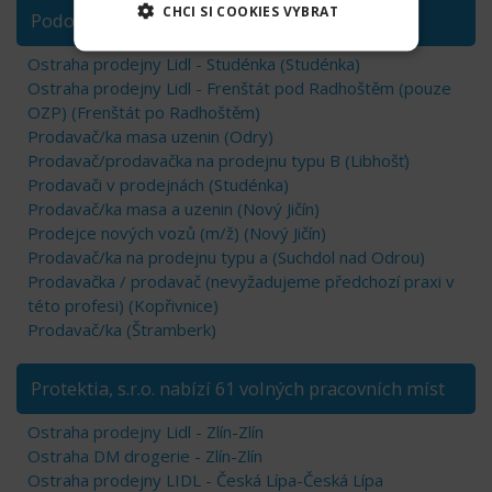
CHCI SI COOKIES VYBRAT
Podobné pozice na Novojičínsku
Ostraha prodejny Lidl - Studénka (Studénka)
Ostraha prodejny Lidl - Frenštát pod Radhoštěm (pouze
OZP) (Frenštát po Radhoštěm)
Prodavač/ka masa uzenin (Odry)
Prodavač/prodavačka na prodejnu typu B (Libhošť)
Prodavači v prodejnách (Studénka)
Prodavač/ka masa a uzenin (Nový Jičín)
Prodejce nových vozů (m/ž) (Nový Jičín)
Prodavač/ka na prodejnu typu a (Suchdol nad Odrou)
Prodavačka / prodavač (nevyžadujeme předchozí praxi v
této profesi) (Kopřivnice)
Prodavač/ka (Štramberk)
Protektia, s.r.o. nabízí 61 volných pracovních míst
Ostraha prodejny Lidl - Zlín-Zlín
Ostraha DM drogerie - Zlín-Zlín
Ostraha prodejny LIDL - Česká Lípa-Česká Lípa