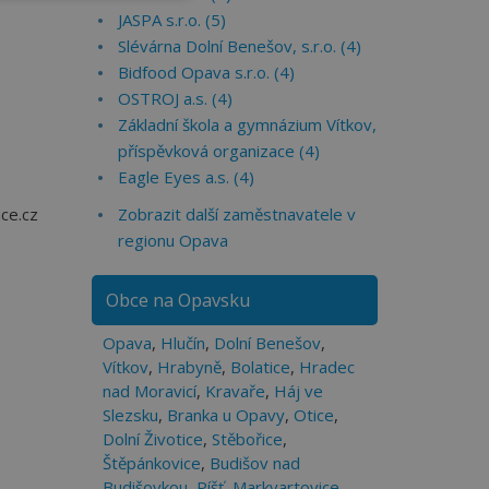
JASPA s.r.o. (5)
Slévárna Dolní Benešov, s.r.o. (4)
Bidfood Opava s.r.o. (4)
OSTROJ a.s. (4)
Základní škola a gymnázium Vítkov,
příspěvková organizace (4)
Eagle Eyes a.s. (4)
ce.cz
Zobrazit další zaměstnavatele v
regionu Opava
Obce na Opavsku
Opava
,
Hlučín
,
Dolní Benešov
,
Vítkov
,
Hrabyně
,
Bolatice
,
Hradec
nad Moravicí
,
Kravaře
,
Háj ve
Slezsku
,
Branka u Opavy
,
Otice
,
Dolní Životice
,
Stěbořice
,
Štěpánkovice
,
Budišov nad
Budišovkou
,
Píšť
,
Markvartovice
,