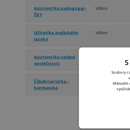
Asistent/ka pedagoga/-
Vítkov
ŽKY
Učitel/ka anglického
Vítkov
jazyka
Asistent/ka vedení
Vítkov
S
společnosti
Soubory co
Číšník/servírka -
Vítkov
Kliknutím 
barman/ka
využívá