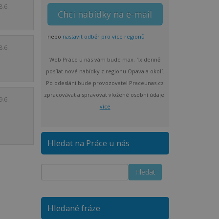
8.6.
nebo
nastavit odběr pro více regionů
8.6.
Web Práce u nás vám bude max. 1x denně
posílat nové nabídky z regionu Opava a okolí.
Po odeslání bude provozovatel Praceunas.cz
zpracovávat a spravovat vložené osobní údaje.
9.6.
více
Hledat na Práce u nás
Hledané fráze