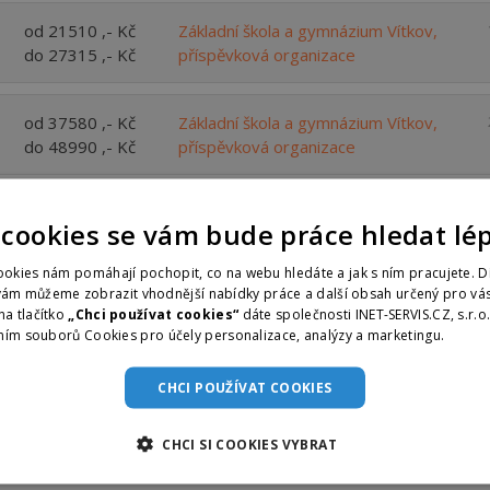
od 21510 ,- Kč
Základní škola a gymnázium Vítkov,
do 27315 ,- Kč
příspěvková organizace
od 37580 ,- Kč
Základní škola a gymnázium Vítkov,
do 48990 ,- Kč
příspěvková organizace
od 23000 ,- Kč
Best Account s.r.o.
 cookies se vám bude práce hledat lé
do 25000 ,- Kč
okies nám pomáhají pochopit, co na webu hledáte a jak s ním pracujete. D
vám můžeme zobrazit vhodnější nabídky práce a další obsah určený pro vás
od 23000 ,- Kč
David Krása
na tlačítko
„Chci používat cookies“
dáte společnosti INET-SERVIS.CZ, s.r.o
do 26000 ,- Kč
ním souborů Cookies pro účely personalizace, analýzy a marketingu.
Více i
CHCI POUŽÍVAT COOKIES
CHCI SI COOKIES VYBRAT