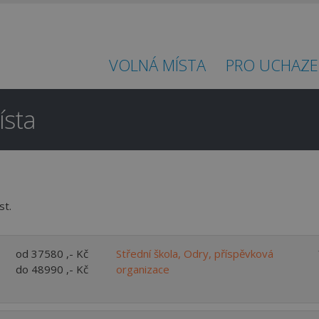
VOLNÁ MÍSTA
PRO UCHAZE
ísta
Hledáte práci
st.
v regionu
Opava a okolí?
od 37580 ,- Kč
Střední škola, Odry, příspěvková
do 48990 ,- Kč
organizace
Ano
Ne