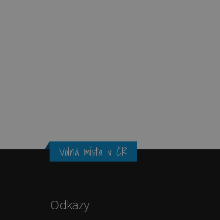
Volná místa v ČR
Odkazy