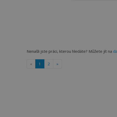
Nenašli jste práci, kterou hledáte? Můžete jít na
da
«
1
2
»