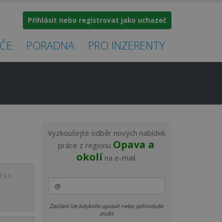
Přihlásit nebo registrovat jako uchazeč
ČE
PORADNA
PRO INZERENTY
×
Vyzkoušejte odběr nových nabídek
Opava a
práce z regionu
okolí
na e-mail.
19.3.
Zasílání lze kdykoliv upravit nebo jednoduše
zrušit