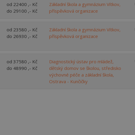
od 22400 ,- Kč
Základní škola a gymnázium Vítkov,
Více než
do 29100 ,- Kč
62275
uživatelů už používá tento svělý způsob pro
příspěvková organizace
hledání práce. Přidejte se k nim.
od 23580 ,- Kč
Základní škola a gymnázium Vítkov,
do 26930 ,- Kč
příspěvková organizace
od 37580 ,- Kč
Diagnostický ústav pro mládež,
do 48990 ,- Kč
dětský domov se školou, středisko
výchovné péče a základní škola,
Ostrava - Kunčičky