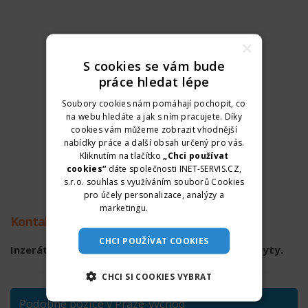
×
S cookies se vám bude
práce hledat lépe
Soubory cookies nám pomáhají pochopit, co
na webu hledáte a jak s ním pracujete. Díky
cookies vám můžeme zobrazit vhodnější
nabídky práce a další obsah určený pro vás.
Kliknutím na tlačítko
„Chci používat
cookies“
dáte společnosti INET-SERVIS.CZ,
s.r.o. souhlas s využíváním souborů Cookies
pro účely personalizace, analýzy a
marketingu.
Více informací
Kontaktní údaje
CHCI POUŽÍVAT COOKIES
Inzerát již není aktuální. Kontaktní údaje byly skryty.
CHCI SI COOKIES VYBRAT
Podobné pozice v Praze-východ