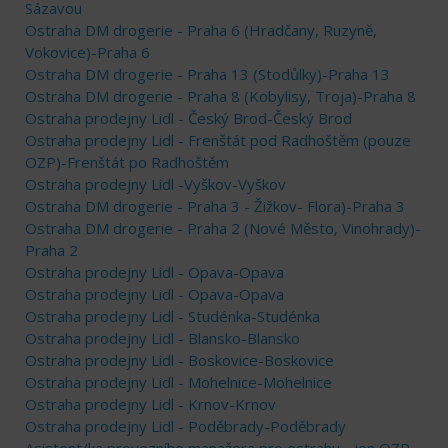
Sázavou
Ostraha DM drogerie - Praha 6 (Hradčany, Ruzyně,
Vokovice)-Praha 6
Ostraha DM drogerie - Praha 13 (Stodůlky)-Praha 13
Ostraha DM drogerie - Praha 8 (Kobylisy, Troja)-Praha 8
Ostraha prodejny Lidl - Český Brod-Český Brod
Ostraha prodejny Lidl - Frenštát pod Radhoštěm (pouze
OZP)-Frenštát po Radhoštěm
Ostraha prodejny Lidl -Vyškov-Vyškov
Ostraha DM drogerie - Praha 3 - Žižkov- Flora)-Praha 3
Ostraha DM drogerie - Praha 2 (Nové Město, Vinohrady)-
Praha 2
Ostraha prodejny Lidl - Opava-Opava
Ostraha prodejny Lidl - Opava-Opava
Ostraha prodejny Lidl - Studénka-Studénka
Ostraha prodejny Lidl - Blansko-Blansko
Ostraha prodejny Lidl - Boskovice-Boskovice
Ostraha prodejny Lidl - Mohelnice-Mohelnice
Ostraha prodejny Lidl - Krnov-Krnov
Ostraha prodejny Lidl - Poděbrady-Poděbrady
Asistent/ka provozního manažera pro ostrahu - jen OZP