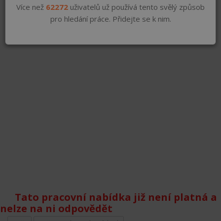
Více než
62272
uživatelů už používá tento svělý způsob
pro hledání práce. Přidejte se k nim.
Tato pracovní nabídka již není platná a
nelze na ni odpovědět