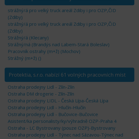
strážný/á pro velký truck areál Zdiby i pro OZP,ČID
(Zdiby)
strážný/á pro velký truck areál Zdiby i pro OZP,ČID
(Zdiby)
Strážný/á (Klecany)
Strážný/ná (Brandýs nad Labem-Stará Boleslav)
Pracovník ostrahy (m+ž) (Mochov)
Strážný (m+ž) ()
Protektia, s.r.o. nabízí 61 volných pracovních míst
Ostraha prodejny Lidl - Zlín-Zlín
Ostraha DM drogerie - Zlín-Zlín
Ostraha prodejny LIDL - Česká Lípa-Česká Lípa
Ostraha prodejny Lidl - Hlučín-Hlučín
Ostraha prodejny Lidl - Bučovice-Bučovice
Asistent/ka personalisty/ky/výhradně OZP-Praha 4
Ostraha - LC Bystrovany (pouze OZP)-Bystrovany
Ostraha prodejny Lidl - Týnec nad Sázavou-Týnec nad