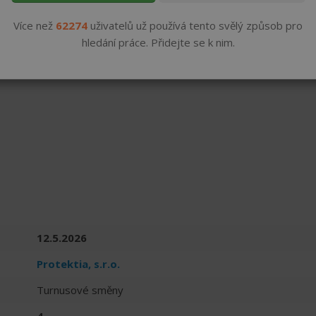
Více než
62274
uživatelů už používá tento svělý způsob pro
hledání práce. Přidejte se k nim.
12.5.2026
Protektia, s.r.o.
Turnusové směny
4