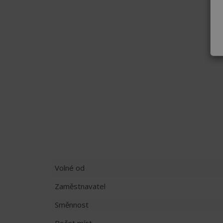
Volné od
Zaměstnavatel
Směnnost
Počet míst