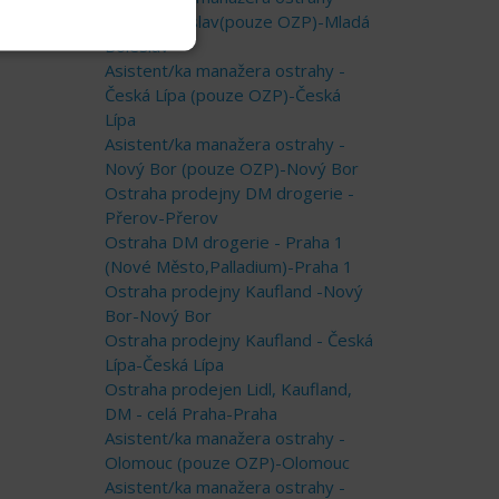
Mladá Boleslav(pouze OZP)-Mladá
Boleslav
Asistent/ka manažera ostrahy -
Česká Lípa (pouze OZP)-Česká
Lípa
Asistent/ka manažera ostrahy -
Nový Bor (pouze OZP)-Nový Bor
Ostraha prodejny DM drogerie -
Přerov-Přerov
Ostraha DM drogerie - Praha 1
(Nové Město,Palladium)-Praha 1
Ostraha prodejny Kaufland -Nový
Bor-Nový Bor
Ostraha prodejny Kaufland - Česká
Lípa-Česká Lípa
Ostraha prodejen Lidl, Kaufland,
DM - celá Praha-Praha
Asistent/ka manažera ostrahy -
Olomouc (pouze OZP)-Olomouc
Asistent/ka manažera ostrahy -