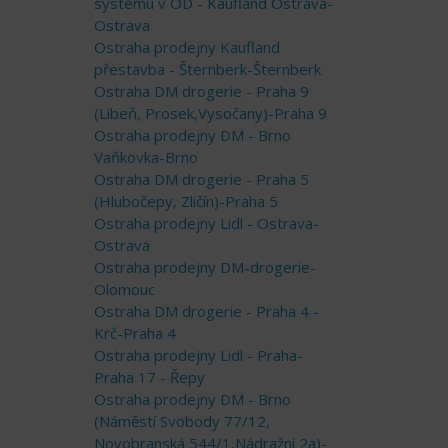
systému v OD - Kaufland Ostrava-
Ostrava
Ostraha prodejny Kaufland
přestavba - Šternberk-Šternberk
Ostraha DM drogerie - Praha 9
(Libeň, Prosek,Vysočany)-Praha 9
Ostraha prodejny DM - Brno
Vaňkovka-Brno
Ostraha DM drogerie - Praha 5
(Hlubočepy, Zličín)-Praha 5
Ostraha prodejny Lidl - Ostrava-
Ostrava
Ostraha prodejny DM-drogerie-
Olomouc
Ostraha DM drogerie - Praha 4 -
Krč-Praha 4
Ostraha prodejny Lidl - Praha-
Praha 17 - Řepy
Ostraha prodejny DM - Brno
(Náměstí Svobody 77/12,
Novobranská 544/1,Nádražní 2a)-