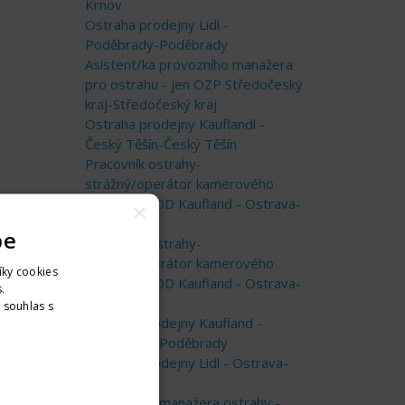
Krnov
Ostraha prodejny Lidl -
Poděbrady-Poděbrady
Asistent/ka provozního manažera
pro ostrahu - jen OZP Středočeský
kraj-Středočeský kraj
Ostraha prodejny Kauflandl -
Český Těšín-Český Těšín
Pracovník ostrahy-
strážný/operátor kamerového
systému v OD Kaufland - Ostrava-
×
Ostrava
pe
Pracovník ostrahy-
strážný/operátor kamerového
íky cookies
systému v OD Kaufland - Ostrava-
.
Ostrava
. souhlas s
Ostraha prodejny Kaufland -
nformací
Poděbrady-Poděbrady
Ostraha prodejny Lidl - Ostrava-
Ostrava
Asistent/ka manažera ostrahy -