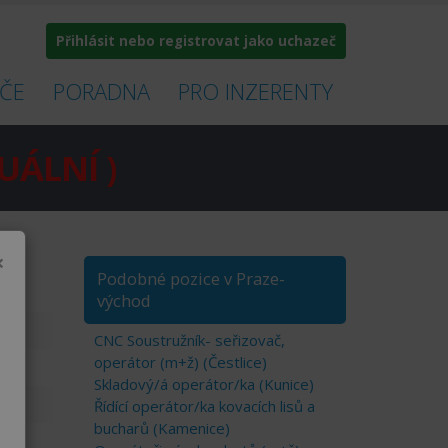
Přihlásit nebo registrovat jako uchazeč
ČE
PORADNA
PRO INZERENTY
UÁLNÍ )
×
Podobné pozice v Praze-
východ
CNC Soustružník- seřizovač,
operátor (m+ž) (Čestlice)
Skladový/á operátor/ka (Kunice)
Řídící operátor/ka kovacích lisů a
bucharů (Kamenice)