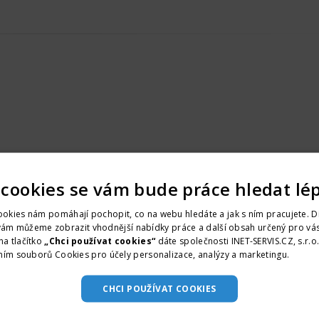
 cookies se vám bude práce hledat lé
okies nám pomáhají pochopit, co na webu hledáte a jak s ním pracujete. D
vám můžeme zobrazit vhodnější nabídky práce a další obsah určený pro vás
na tlačítko
„Chci používat cookies“
dáte společnosti INET-SERVIS.CZ, s.r.o
ním souborů Cookies pro účely personalizace, analýzy a marketingu.
Více i
CHCI POUŽÍVAT COOKIES