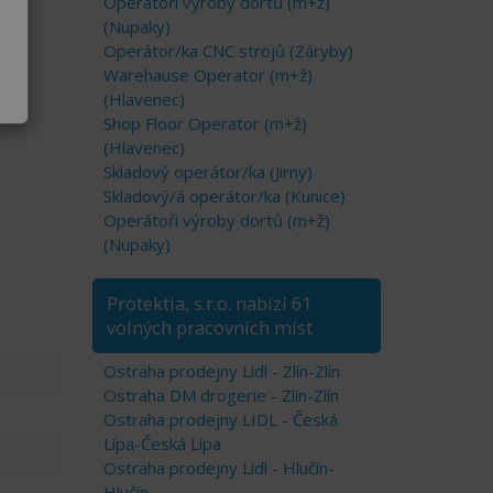
Operátoři výroby dortů (m+ž)
(Nupaky)
Operátor/ka CNC strojů (Záryby)
Warehause Operator (m+ž)
(Hlavenec)
Shop Floor Operator (m+ž)
(Hlavenec)
Skladový operátor/ka (Jirny)
Skladový/á operátor/ka (Kunice)
Operátoři výroby dortů (m+ž)
(Nupaky)
Protektia, s.r.o. nabízí 61
volných pracovních míst
Ostraha prodejny Lidl - Zlín-Zlín
Ostraha DM drogerie - Zlín-Zlín
Ostraha prodejny LIDL - Česká
Lípa-Česká Lípa
Ostraha prodejny Lidl - Hlučín-
Hlučín