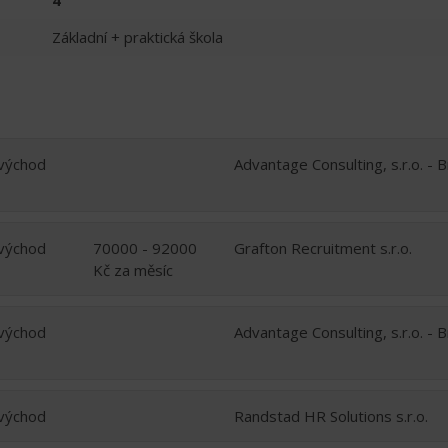
Základní + praktická škola
východ
Advantage Consulting, s.r.o. - 
východ
70000 - 92000
Grafton Recruitment s.r.o.
Kč za měsíc
východ
Advantage Consulting, s.r.o. - 
východ
Randstad HR Solutions s.r.o.