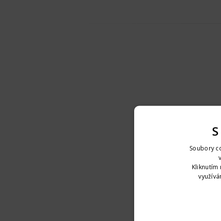
S
Soubory co
Kliknutím 
využívá