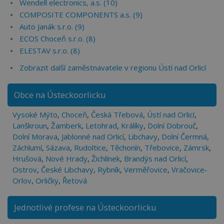
Wendell electronics, a.s. (10)
COMPOSITE COMPONENTS a.s. (9)
Auto Janák s.r.o. (9)
ECOS Choceň s.r.o. (8)
ELESTAV s.r.o. (8)
Zobrazit další zaměstnavatele v regionu Ústí nad Orlicí
Obce na Ústeckoorlicku
Vysoké Mýto
,
Choceň
,
Česká Třebová
,
Ústí nad Orlicí
,
Lanškroun
,
Žamberk
,
Letohrad
,
Králíky
,
Dolní Dobrouč
,
Dolní Morava
,
Jablonné nad Orlicí
,
Libchavy
,
Dolní Čermná
,
Záchlumí
,
Sázava
,
Rudoltice
,
Těchonín
,
Třebovice
,
Zámrsk
,
Hrušová
,
Nové Hrady
,
Žichlínek
,
Brandýs nad Orlicí
,
Ostrov
,
České Libchavy
,
Rybník
,
Verměřovice
,
Vračovice-
Orlov
,
Orličky
,
Řetová
Jednotlivé profese na Ústeckoorlicku