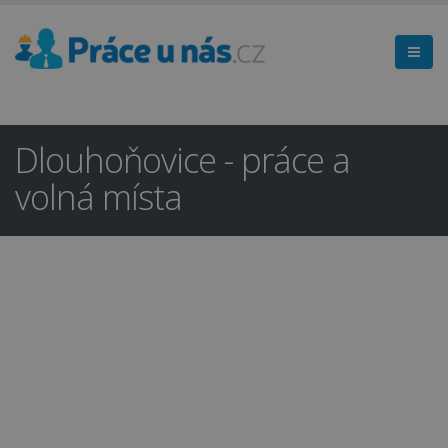
Dlouhoňovice - práce a
volná místa
Hledáte práci
×
v regionu
Ústí nad Orlicí a okolí?
Ano
Ne