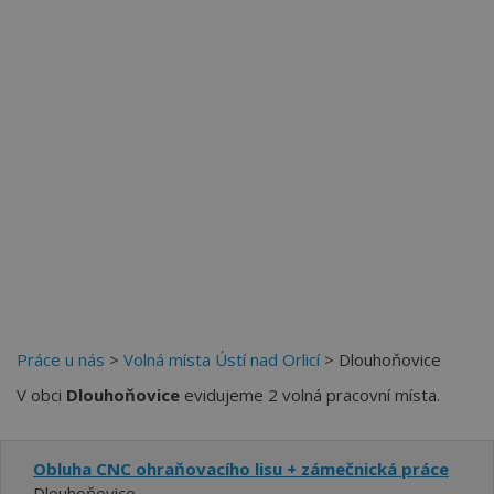
Více než
62274
uživatelů už používá tento svělý způsob
pro hledání práce. Přidejte se k nim.
Práce u nás
>
Volná místa Ústí nad Orlicí
> Dlouhoňovice
V obci
Dlouhoňovice
evidujeme 2 volná pracovní místa.
Obluha CNC ohraňovacího lisu + zámečnická práce
Dlouhoňovice