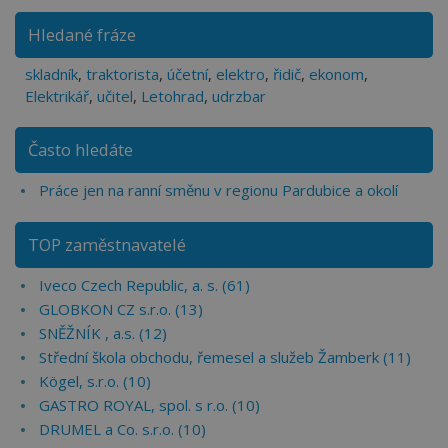
Hledané fráze
skladník
,
traktorista
,
účetní
,
elektro
,
řidič
,
ekonom
,
Elektrikář
,
učitel
,
Letohrad
,
udrzbar
Často hledáte
Práce jen na ranní směnu v regionu Pardubice a okolí
TOP zaměstnavatelé
Iveco Czech Republic, a. s. (61)
GLOBKON CZ s.r.o. (13)
SNĚŽNÍK , a.s. (12)
Střední škola obchodu, řemesel a služeb Žamberk (11)
Kögel, s.r.o. (10)
GASTRO ROYAL, spol. s r.o. (10)
DRUMEL a Co. s.r.o. (10)