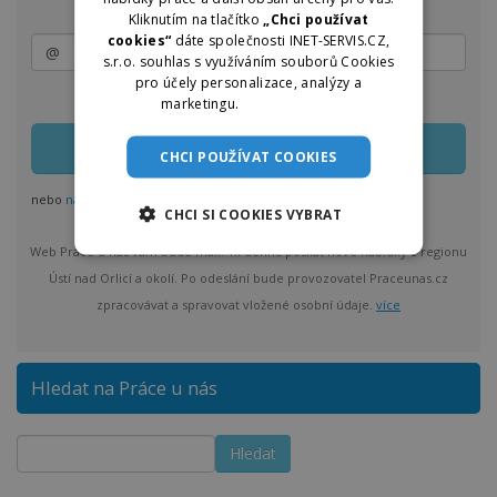
Kliknutím na tlačítko
„Chci používat
cookies“
dáte společnosti INET-SERVIS.CZ,
s.r.o. souhlas s využíváním souborů Cookies
pro účely personalizace, analýzy a
Zasílání lze kdykoliv upravit nebo jednoduše zrušit
marketingu.
Více informací
CHCI POUŽÍVAT COOKIES
nebo
nastavit odběr pro více regionů
CHCI SI COOKIES VYBRAT
Web Práce u nás vám bude max. 1x denně posílat nové nabídky z regionu
Ústí nad Orlicí a okolí. Po odeslání bude provozovatel Praceunas.cz
zpracovávat a spravovat vložené osobní údaje.
více
Hledat na Práce u nás