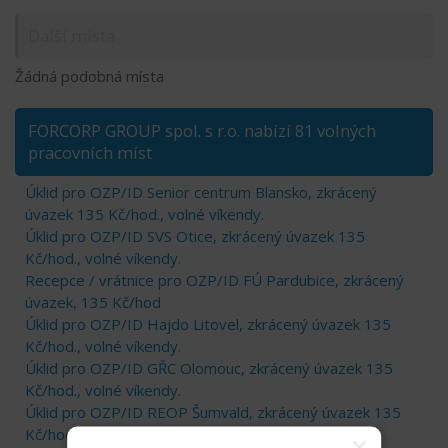
Další místa
Žádná podobná místa
FORCORP GROUP spol. s r.o. nabízí 81 volných
pracovních míst
Úklid pro OZP/ID Senior centrum Blansko, zkrácený
úvazek 135 Kč/hod., volné víkendy.
Úklid pro OZP/ID SVS Otice, zkrácený úvazek 135
Kč/hod., volné víkendy.
Recepce / vrátnice pro OZP/ID FÚ Pardubice, zkrácený
úvazek, 135 Kč/hod
Úklid pro OZP/ID Hajdo Litovel, zkrácený úvazek 135
Kč/hod., volné víkendy.
Úklid pro OZP/ID GŘC Olomouc, zkrácený úvazek 135
Kč/hod., volné víkendy.
Úklid pro OZP/ID REOP Šumvald, zkrácený úvazek 135
Kč/hod., volné víkendy.
×