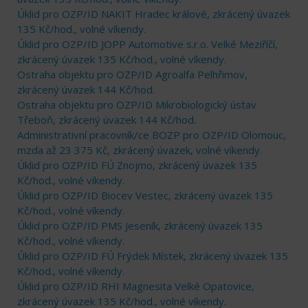
Úklid pro OZP/ID NAKIT Hradec králové, zkrácený úvazek
135 Kč/hod., volné víkendy.
Úklid pro OZP/ID JOPP Automotive s.r.o. Velké Meziříčí,
zkrácený úvazek 135 Kč/hod., volné víkendy.
Ostraha objektu pro OZP/ID Agroalfa Pelhřimov,
zkrácený úvazek 144 Kč/hod.
Ostraha objektu pro OZP/ID Mikrobiologický ústav
Třeboň, zkrácený úvazek 144 Kč/hod.
Administrativní pracovník/ce BOZP pro OZP/ID Olomouc,
mzda až 23 375 Kč, zkrácený úvazek, volné víkendy.
Úklid pro OZP/ID FÚ Znojmo, zkrácený úvazek 135
Kč/hod., volné víkendy.
Úklid pro OZP/ID Biocev Vestec, zkrácený úvazek 135
Kč/hod., volné víkendy.
Úklid pro OZP/ID PMS Jeseník, zkrácený úvazek 135
Kč/hod., volné víkendy.
Úklid pro OZP/ID FÚ Frýdek Místek, zkrácený úvazek 135
Kč/hod., volné víkendy.
Úklid pro OZP/ID RHI Magnesita Velké Opatovice,
zkrácený úvazek 135 Kč/hod., volné víkendy.