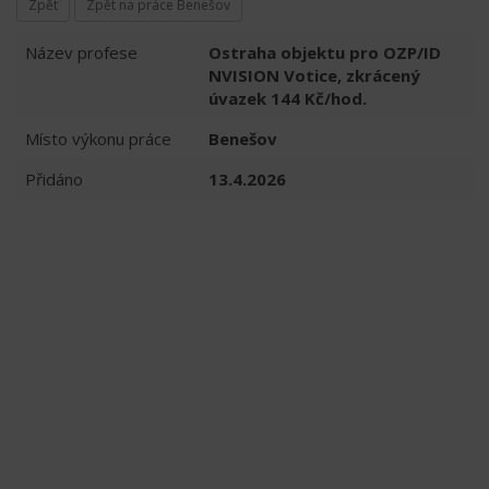
Zpět
Zpět na práce Benešov
Název profese
Ostraha objektu pro OZP/ID
NVISION Votice, zkrácený
úvazek 144 Kč/hod.
Místo výkonu práce
Benešov
Přidáno
13.4.2026