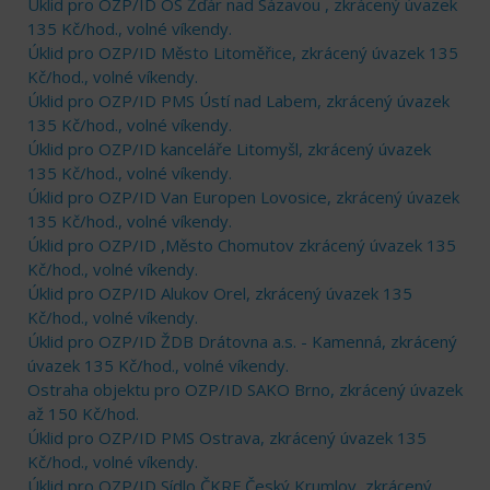
Úklid pro OZP/ID OS Žďár nad Sázavou , zkrácený úvazek
135 Kč/hod., volné víkendy.
Úklid pro OZP/ID Město Litoměřice, zkrácený úvazek 135
Kč/hod., volné víkendy.
Úklid pro OZP/ID PMS Ústí nad Labem, zkrácený úvazek
135 Kč/hod., volné víkendy.
Úklid pro OZP/ID kanceláře Litomyšl, zkrácený úvazek
135 Kč/hod., volné víkendy.
Úklid pro OZP/ID Van Europen Lovosice, zkrácený úvazek
135 Kč/hod., volné víkendy.
Úklid pro OZP/ID ,Město Chomutov zkrácený úvazek 135
Kč/hod., volné víkendy.
Úklid pro OZP/ID Alukov Orel, zkrácený úvazek 135
Kč/hod., volné víkendy.
Úklid pro OZP/ID ŽDB Drátovna a.s. - Kamenná, zkrácený
úvazek 135 Kč/hod., volné víkendy.
Ostraha objektu pro OZP/ID SAKO Brno, zkrácený úvazek
až 150 Kč/hod.
Úklid pro OZP/ID PMS Ostrava, zkrácený úvazek 135
Kč/hod., volné víkendy.
Úklid pro OZP/ID Sídlo ČKRF Český Krumlov, zkrácený