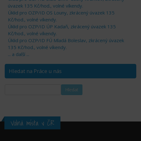
úvazek 135 Kč/hod., volné víkendy.
Úklid pro OZP/ID OS Louny, zkrácený úvazek 135
Kč/hod., volné víkendy.
Úklid pro OZP/ID ÚP Kadaň, zkrácený úvazek 135
Kč/hod., volné víkendy.
Úklid pro OZP/ID FÚ Mladá Boleslav, zkrácený úvazek
135 Kč/hod., volné víkendy.
... a další ...
Hledat na Práce u nás
Volná místa v ČR