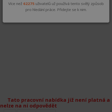
Více než
62275
uživatelů už používá tento svělý způsob
pro hledání práce. Přidejte se k nim.
Tato pracovní nabídka již není platná a
nelze na ni odpovědět