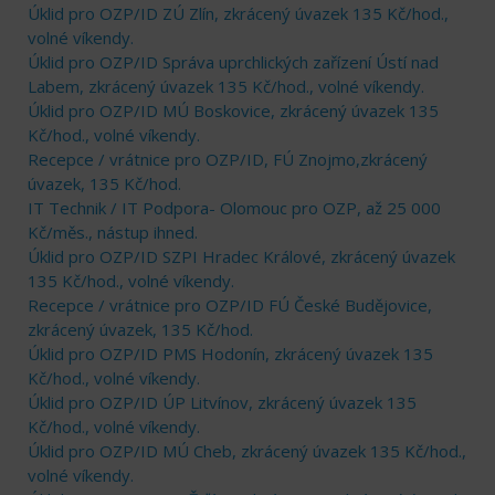
Úklid pro OZP/ID ZÚ Zlín, zkrácený úvazek 135 Kč/hod.,
volné víkendy.
Úklid pro OZP/ID Správa uprchlických zařízení Ústí nad
Labem, zkrácený úvazek 135 Kč/hod., volné víkendy.
Úklid pro OZP/ID MÚ Boskovice, zkrácený úvazek 135
Kč/hod., volné víkendy.
Recepce / vrátnice pro OZP/ID, FÚ Znojmo,zkrácený
úvazek, 135 Kč/hod.
IT Technik / IT Podpora- Olomouc pro OZP, až 25 000
Kč/měs., nástup ihned.
Úklid pro OZP/ID SZPI Hradec Králové, zkrácený úvazek
135 Kč/hod., volné víkendy.
Recepce / vrátnice pro OZP/ID FÚ České Budějovice,
zkrácený úvazek, 135 Kč/hod.
Úklid pro OZP/ID PMS Hodonín, zkrácený úvazek 135
Kč/hod., volné víkendy.
Úklid pro OZP/ID ÚP Litvínov, zkrácený úvazek 135
Kč/hod., volné víkendy.
Úklid pro OZP/ID MÚ Cheb, zkrácený úvazek 135 Kč/hod.,
volné víkendy.