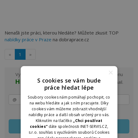
Nenašli jste práci, kterou hledáte? Můžete zkusit TOP
nabídky práce v Praze
na dobraprace.cz
«
1
»
×
Vyzkoušejte odběr nových nabídek práce z regionu
S cookies se vám bude
Hlavní město Praha a okolí
na e-mail.
práce hledat lépe
Soubory cookies nám pomáhají pochopit, co
na webu hledáte a jak s ním pracujete. Díky
cookies vám můžeme zobrazit vhodnější
Zasílání lze kdykoliv upravit nebo jednoduše zrušit
nabídky práce a další obsah určený pro vás.
Kliknutím na tlačítko
„Chci používat
cookies“
dáte společnosti INET-SERVIS.CZ,
s.r.o. souhlas s využíváním souborů Cookies