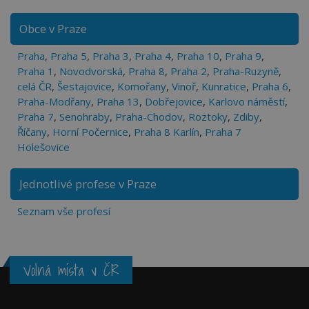
Obce v Praze
Praha
,
Praha 5
,
Praha 3
,
Praha 4
,
Praha 10
,
Praha 9
,
Praha 1
,
Novodvorská
,
Praha 8
,
Praha 2
,
Praha-Ruzyně
,
celá ČR
,
Šestajovice
,
Komořany
,
Vinoř
,
Kunratice
,
Praha 6
,
Praha-Modřany
,
Praha 13
,
Dobřejovice
,
Karlovo náměstí
,
Praha 7
,
Senohraby
,
Praha-Chodov
,
Roztoky
,
Zdiby
,
Říčany
,
Horní Počernice
,
Praha 8 Karlín
,
Praha 7
Holešovice
Jednotlivé profese v Praze
Seznam vše profesí
Volná místa v ČR