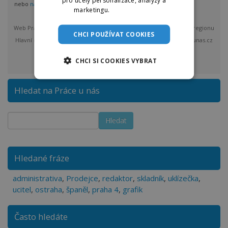
pro účely personalizace, analýzy a
nebo
nastavit odběr pro více regionů
marketingu.
Více informací
Web Práce u nás vám bude max. 1x denně posílat nové nabídky z regionu
CHCI POUŽÍVAT COOKIES
Hlavní město Praha a okolí. Po odeslání bude provozovatel Praceunas.cz
zpracovávat a spravovat vložené osobní údaje.
více
CHCI SI COOKIES VYBRAT
Hledat na Práce u nás
Hledané fráze
administrativa
,
Prodejce
,
redaktor
,
skladník
,
uklízečka
,
ucitel
,
ostraha
,
španěl
,
praha 4
,
grafik
Často hledáte