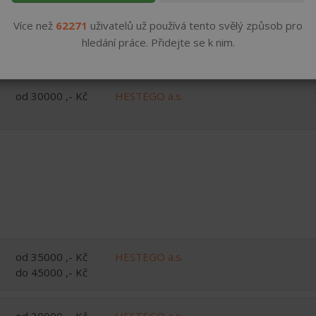
do 45000 ,- Kč
Více než
62271
uživatelů už používá tento svělý způsob pro
hledání práce. Přidejte se k nim.
od 35000 ,- Kč
HESTEGO a.s.
od 30000 ,- Kč
HESTEGO a.s.
od 35000 ,- Kč
HESTEGO a.s.
do 45000 ,- Kč