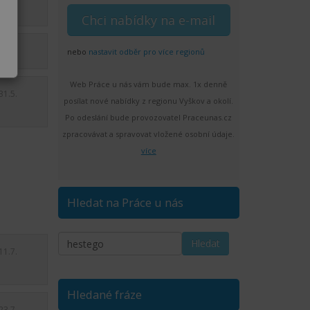
24.5.
nebo
nastavit odběr pro více regionů
Web Práce u nás vám bude max. 1x denně
31.5.
posílat nové nabídky z regionu Vyškov a okolí.
Po odeslání bude provozovatel Praceunas.cz
zpracovávat a spravovat vložené osobní údaje.
více
Hledat na Práce u nás
11.7.
Hledané fráze
23.7.