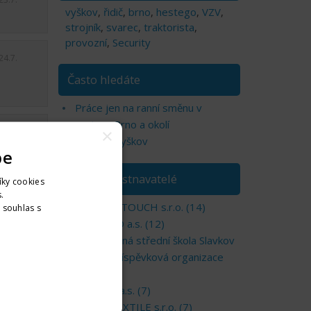
vyškov
,
řidič
,
brno
,
hestego
,
VZV
,
strojník
,
svarec
,
traktorista
,
provozní
,
Security
24.7.
Často hledáte
Práce jen na ranní směnu v
regionu Brno a okolí
×
24.7.
Brigády Vyškov
pe
TOP zaměstnavatelé
íky cookies
.
KEEP-IN-TOUCH s.r.o. (14)
. souhlas s
nformací
HESTEGO a.s. (12)
Integrovaná střední škola Slavkov
u Brna, příspěvková organizace
(10)
ANTREG,a.s. (7)
ELSA´S TEXTILE s.r.o. (7)