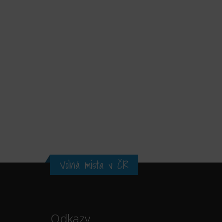
Volná místa v ČR
Odkazy