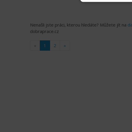
Nenašli jste práci, kterou hledáte? Můžete jít na
da
dobraprace.cz
«
1
2
»