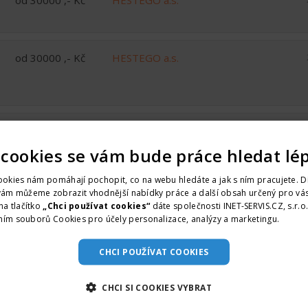
od 30000 ,- Kč
HESTEGO a.s.
od 30000 ,- Kč
HESTEGO a.s.
od 40000 ,- Kč
HESTEGO a.s.
 cookies se vám bude práce hledat lé
okies nám pomáhají pochopit, co na webu hledáte a jak s ním pracujete. D
vám můžeme zobrazit vhodnější nabídky práce a další obsah určený pro vás
na tlačítko
„Chci používat cookies“
dáte společnosti INET-SERVIS.CZ, s.r.o
ním souborů Cookies pro účely personalizace, analýzy a marketingu.
Více i
CHCI POUŽÍVAT COOKIES
CHCI SI COOKIES VYBRAT