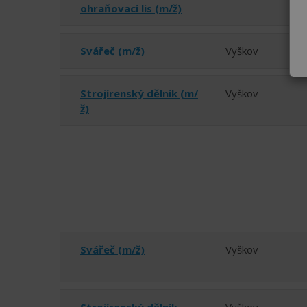
ohraňovací lis (m/ž)
Svářeč (m/ž)
Vyškov
Strojírenský dělník (m/
Vyškov
ž)
Svářeč (m/ž)
Vyškov