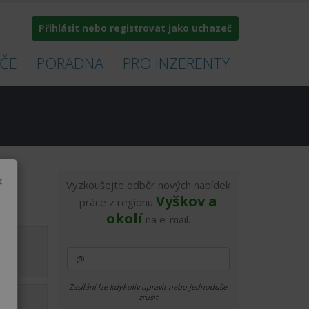
Přihlásit nebo registrovat jako uchazeč
ČE
PORADNA
PRO INZERENTY
×
Vyzkoušejte odběr nových nabídek
Vyškov a
práce z regionu
okolí
na e-mail.
12.4.
Zasílání lze kdykoliv upravit nebo jednoduše
zrušit
12.4.