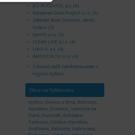
JKZ BUČOVICE, a.s. (6)
European Data Project s.r.o. (5)
Základní škola Drnovice, okres
Vyškov (5)
SAHIN s.r.o. (5)
CLEAN LINE s.r.o. (4)
LIKO-S, a.s. (4)
BRYVECASTA s.r.o. (4)
Zobrazit další zaměstnavatele v
regionu Vyškov
Obce na Vyškovsku
Vyškov
,
Slavkov u Brna
,
Bučovice
,
Rousínov
,
Drnovice
,
Ivanovice na
Hané
,
Pustiměř
,
Bohdalice-
Pavlovice
,
Hoštice-Heroltice
,
Dražovice
,
Rašovice
,
Habrovany
,