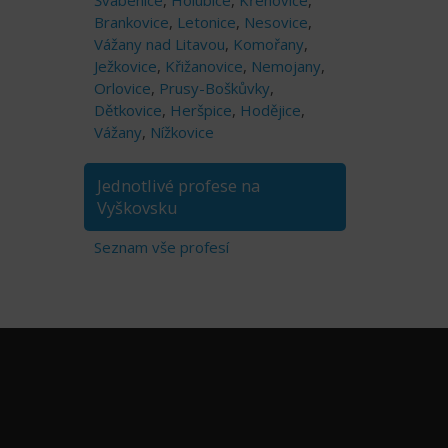
Švábenice
,
Holubice
,
Křenovice
,
Brankovice
,
Letonice
,
Nesovice
,
Vážany nad Litavou
,
Komořany
,
Ježkovice
,
Křižanovice
,
Nemojany
,
Orlovice
,
Prusy-Boškůvky
,
Dětkovice
,
Heršpice
,
Hodějice
,
Vážany
,
Nížkovice
Jednotlivé profese na
Vyškovsku
Seznam vše profesí