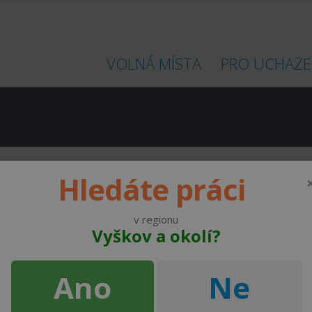
VOLNÁ MÍSTA
PRO UCHAZE
Hledáte práci
v regionu
Vyškov a okolí?
od 30000 ,- Kč
HESTEGO a.s.
do 35000 ,- Kč
Ano
Ne
od 35000 ,- Kč
HESTEGO a.s.