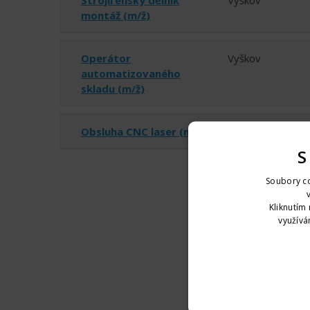
Strojírenský dělník
Vyškov
montáž (m/ž)
Operátor
Vyškov
automatizovaného
skladu (m/ž)
Obsluha CNC laser (m/ž)
Vyškov
S
Soubory co
Kliknutím 
využívá