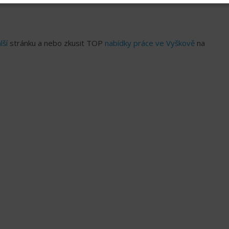
lší
stránku a nebo zkusit TOP
nabídky práce ve Vyškově
na