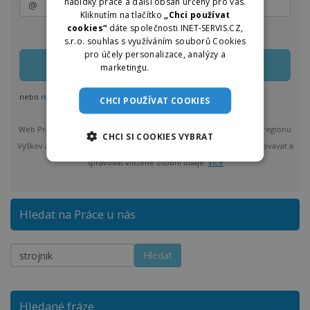
nabídky práce a další obsah určený pro vás.
Kliknutím na tlačítko
„Chci používat
cookies“
dáte společnosti INET-SERVIS.CZ,
Zasílání lze kdykoliv upravit nebo jednoduše zrušit
s.r.o. souhlas s využíváním souborů Cookies
pro účely personalizace, analýzy a
marketingu.
Více informací
nebo
nastavit odběr pro více regionů
CHCI POUŽÍVAT COOKIES
Web Práce u nás vám bude max. 1x denně posílat nové nabídky z regionu
CHCI SI COOKIES VYBRAT
Vyškov a okolí. Po odeslání bude provozovatel Praceunas.cz zpracovávat a
spravovat vložené osobní údaje.
více
Hledat na Práce u nás
Hledané fráze