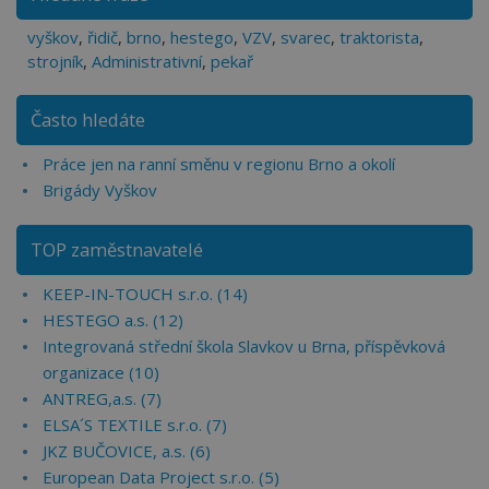
vyškov
,
řidič
,
brno
,
hestego
,
VZV
,
svarec
,
traktorista
,
strojník
,
Administrativní
,
pekař
Často hledáte
Práce jen na ranní směnu v regionu Brno a okolí
Brigády Vyškov
TOP zaměstnavatelé
KEEP-IN-TOUCH s.r.o. (14)
HESTEGO a.s. (12)
Integrovaná střední škola Slavkov u Brna, příspěvková
organizace (10)
ANTREG,a.s. (7)
ELSA´S TEXTILE s.r.o. (7)
JKZ BUČOVICE, a.s. (6)
European Data Project s.r.o. (5)