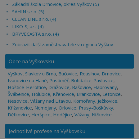
Základní škola Drnovice, okres Vyškov (5)
SAHIN s.r.o. (5)
CLEAN LINE s.r.o. (4)
LIKO-S, a.s. (4)
BRYVECASTA s.r.o. (4)
Zobrazit další zaměstnavatele v regionu Vyškov
Obce na Vyškovsku
Vyškov
,
Slavkov u Brna
,
Bučovice
,
Rousínov
,
Drnovice
,
Ivanovice na Hané
,
Pustiměř
,
Bohdalice-Pavlovice
,
Hoštice-Heroltice
,
Dražovice
,
Rašovice
,
Habrovany
,
Švábenice
,
Holubice
,
Křenovice
,
Brankovice
,
Letonice
,
Nesovice
,
Vážany nad Litavou
,
Komořany
,
Ježkovice
,
Křižanovice
,
Nemojany
,
Orlovice
,
Prusy-Boškůvky
,
Dětkovice
,
Heršpice
,
Hodějice
,
Vážany
,
Nížkovice
Jednotlivé profese na Vyškovsku