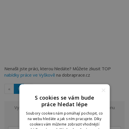
Nenašli jste práci, kterou hledáte? Můžete zkusit TOP
nabídky práce ve Vyškově
na dobraprace.cz
×
«
1
»
S cookies se vám bude
práce hledat lépe
Vyzkoušejte odběr nových nabídek práce z regionu
Vyškov a okolí
Soubory cookies nám pomáhají pochopit, co
na e-mail.
na webu hledáte a jak s ním pracujete. Díky
cookies vám můžeme zobrazit vhodnější