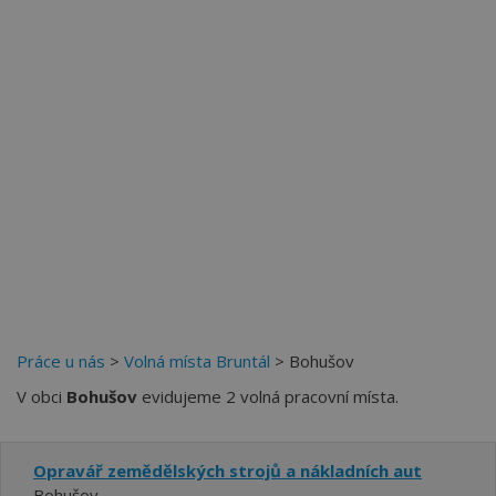
Práce u nás
>
Volná místa Bruntál
> Bohušov
V obci
Bohušov
evidujeme 2 volná pracovní místa.
Opravář zemědělských strojů a nákladních aut
Bohušov