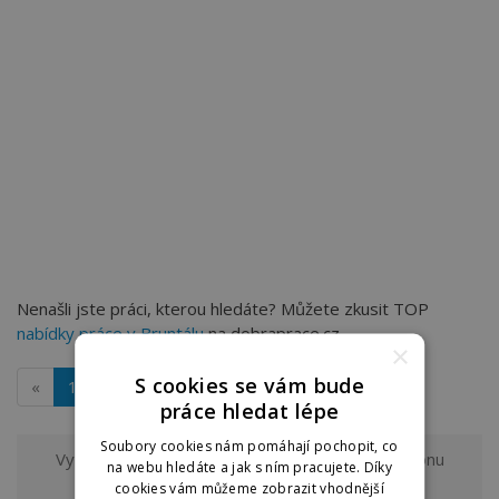
Nenašli jste práci, kterou hledáte? Můžete zkusit TOP
nabídky práce v Bruntálu
na dobraprace.cz
×
S cookies se vám bude
«
1
»
práce hledat lépe
Soubory cookies nám pomáhají pochopit, co
Vyzkoušejte odběr nových nabídek práce z regionu
na webu hledáte a jak s ním pracujete. Díky
Bruntál a okolí
na e-mail.
cookies vám můžeme zobrazit vhodnější