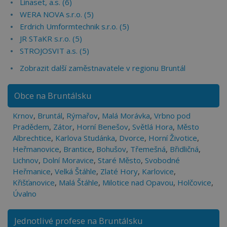
Linaset, a.s. (6)
WERA NOVA s.r.o. (5)
Erdrich Umformtechnik s.r.o. (5)
JR STaKR s.r.o. (5)
STROJOSVIT a.s. (5)
Zobrazit další zaměstnavatele v regionu Bruntál
Obce na Bruntálsku
Krnov
,
Bruntál
,
Rýmařov
,
Malá Morávka
,
Vrbno pod
Pradědem
,
Zátor
,
Horní Benešov
,
Světlá Hora
,
Město
Albrechtice
,
Karlova Studánka
,
Dvorce
,
Horní Životice
,
Heřmanovice
,
Brantice
,
Bohušov
,
Třemešná
,
Břidličná
,
Lichnov
,
Dolní Moravice
,
Staré Město
,
Svobodné
Heřmanice
,
Velká Štáhle
,
Zlaté Hory
,
Karlovice
,
Křišťanovice
,
Malá Štáhle
,
Milotice nad Opavou
,
Holčovice
,
Úvalno
Jednotlivé profese na Bruntálsku