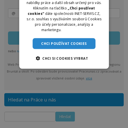
nabídky práce a další obsah určený pro vás.
Kliknutím na tlačítko
„Chci používat
cookies“
dáte společnosti INET-SERVIS.CZ,
s.r.o. souhlas s využíváním souborů Cookies
pro účely personalizace, analýzy a
Zasílání lze kdykoliv upravit nebo jednoduše zrušit
marketingu.
Více informací
CHCI POUŽÍVAT COOKIES
nebo
nastavit odběr pro více regionů
CHCI SI COOKIES VYBRAT
Web Práce u nás vám bude max. 1x denně posílat nové nabídky z regionu
Bruntál a okolí. Po odeslání bude provozovatel Praceunas.cz zpracovávat a
spravovat vložené osobní údaje.
více
Hledat na Práce u nás