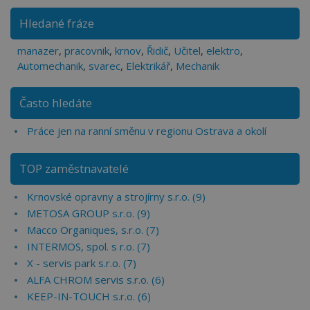
Hledané fráze
manazer
,
pracovnik
,
krnov
,
Řidič
,
Učitel
,
elektro
,
Automechanik
,
svarec
,
Elektrikář
,
Mechanik
Často hledáte
Práce jen na ranní směnu v regionu Ostrava a okolí
TOP zaměstnavatelé
Krnovské opravny a strojírny s.r.o. (9)
METOSA GROUP s.r.o. (9)
Macco Organiques, s.r.o. (7)
INTERMOS, spol. s r.o. (7)
X - servis park s.r.o. (7)
ALFA CHROM servis s.r.o. (6)
KEEP-IN-TOUCH s.r.o. (6)