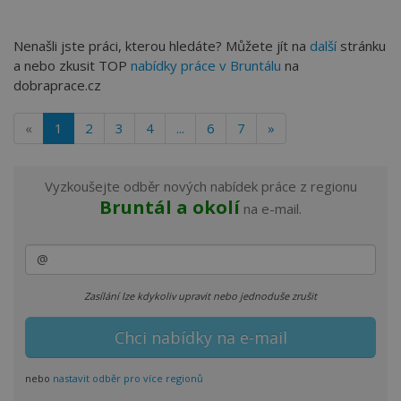
Nenašli jste práci, kterou hledáte? Můžete jít na
další
stránku
a nebo zkusit TOP
nabídky práce v Bruntálu
na
dobraprace.cz
«
1
2
3
4
...
6
7
»
Vyzkoušejte odběr nových nabídek práce z regionu
Bruntál a okolí
na e-mail.
Zasílání lze kdykoliv upravit nebo jednoduše zrušit
nebo
nastavit odběr pro více regionů