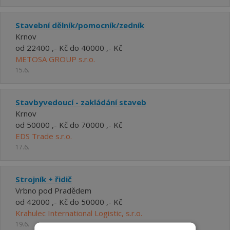
Stavební dělník/pomocník/zedník
Krnov
od 22400 ,- Kč do 40000 ,- Kč
METOSA GROUP s.r.o.
15.6.
Stavbyvedoucí - zakládání staveb
Krnov
od 50000 ,- Kč do 70000 ,- Kč
EDS Trade s.r.o.
17.6.
Strojník + řidič
Vrbno pod Pradědem
od 42000 ,- Kč do 50000 ,- Kč
Krahulec International Logistic, s.r.o.
19.6.