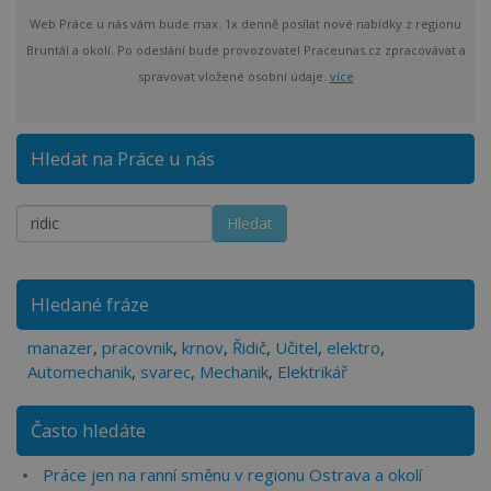
Web Práce u nás vám bude max. 1x denně posílat nové nabídky z regionu
Bruntál a okolí. Po odeslání bude provozovatel Praceunas.cz zpracovávat a
spravovat vložené osobní údaje.
více
Hledat na Práce u nás
Hledané fráze
manazer
,
pracovnik
,
krnov
,
Řidič
,
Učitel
,
elektro
,
Automechanik
,
svarec
,
Mechanik
,
Elektrikář
Často hledáte
Práce jen na ranní směnu v regionu Ostrava a okolí