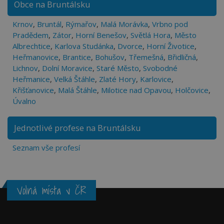
Obce na Bruntálsku
Krnov
,
Bruntál
,
Rýmařov
,
Malá Morávka
,
Vrbno pod
Pradědem
,
Zátor
,
Horní Benešov
,
Světlá Hora
,
Město
Albrechtice
,
Karlova Studánka
,
Dvorce
,
Horní Životice
,
Heřmanovice
,
Brantice
,
Bohušov
,
Třemešná
,
Břidličná
,
Lichnov
,
Dolní Moravice
,
Staré Město
,
Svobodné
Heřmanice
,
Velká Štáhle
,
Zlaté Hory
,
Karlovice
,
Křišťanovice
,
Malá Štáhle
,
Milotice nad Opavou
,
Holčovice
,
Úvalno
Jednotlivé profese na Bruntálsku
Seznam vše profesí
Volná místa v ČR