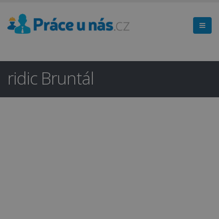
ridic Bruntál
Hledáte práci
×
v regionu
Bruntál a okolí?
Ano
Ne