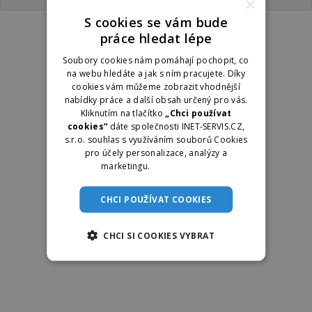
×
S cookies se vám bude
práce hledat lépe
Soubory cookies nám pomáhají pochopit, co
na webu hledáte a jak s ním pracujete. Díky
cookies vám můžeme zobrazit vhodnější
nabídky práce a další obsah určený pro vás.
Kliknutím na tlačítko
„Chci používat
cookies“
dáte společnosti INET-SERVIS.CZ,
s.r.o. souhlas s využíváním souborů Cookies
pro účely personalizace, analýzy a
marketingu.
Více informací
CHCI POUŽÍVAT COOKIES
CHCI SI COOKIES VYBRAT