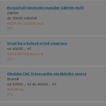
Rozpočtář/obchodní manažer Zábřeh (m/ž)
Zábřeh
do 50000 měsíčně
KEEP-IN-TOUCH s.r.o.
29.7.
Vrtař/ka u kolové vrtné soupravy
od 40000 ,- Kč
GEOSTA Ostrava s.r.o.
25.5.
Obsluha CNC frézovacího obráběcího centra
Bruntál
od 30000 ,- Kč do 40000 ,- Kč
ALFUN a.s.
27.5.