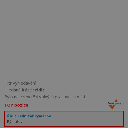
Více než
62276
uživatelů už používá tento svělý způsob
pro hledání práce. Přidejte se k nim.
Filtr vyhledávání
Hledaná fráze :
ridic
Bylo nalezeno 54 volných pracovních míst.
TOP pozice
Řidič - silničář Rýmařov
Rýmařov