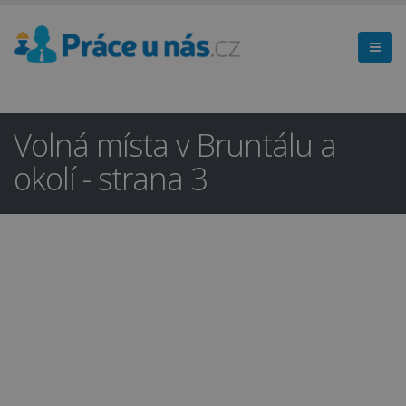
Volná místa v Bruntálu a
okolí - strana 3
Hledáte práci
×
v regionu
Bruntál a okolí?
Ano
Ne