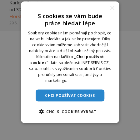
Karlova Studánka
×
od 32000 ,- Kč
S cookies se vám bude
Horské lázně Karlova Studánka, státní podnik
práce hledat lépe
29.5.
Soubory cookies nám pomáhají pochopit, co
na webu hledáte a jak s ním pracujete. Díky
cookies vám můžeme zobrazit vhodnější
nabídky práce a další obsah určený pro vás.
Kliknutím na tlačítko
„Chci používat
cookies“
dáte společnosti INET-SERVIS.CZ,
s.r.o. souhlas s využíváním souborů Cookies
pro účely personalizace, analýzy a
marketingu.
Více informací
CHCI POUŽÍVAT COOKIES
CHCI SI COOKIES VYBRAT