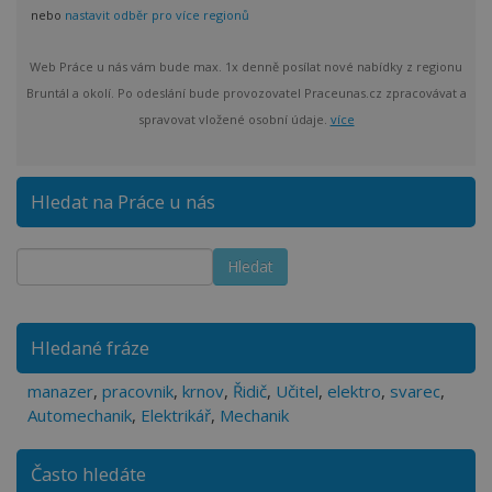
nebo
nastavit odběr pro více regionů
Web Práce u nás vám bude max. 1x denně posílat nové nabídky z regionu
Bruntál a okolí. Po odeslání bude provozovatel Praceunas.cz zpracovávat a
spravovat vložené osobní údaje.
více
Hledat na Práce u nás
Hledané fráze
manazer
,
pracovnik
,
krnov
,
Řidič
,
Učitel
,
elektro
,
svarec
,
Automechanik
,
Elektrikář
,
Mechanik
Často hledáte