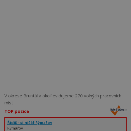
Více než
62272
uživatelů už používá tento svělý způsob
pro hledání práce. Přidejte se k nim.
V okrese Bruntál a okolí evidujeme 270 volných pracovních
míst
TOP pozice
Řidič - silničář Rýmařov
Rýmařov