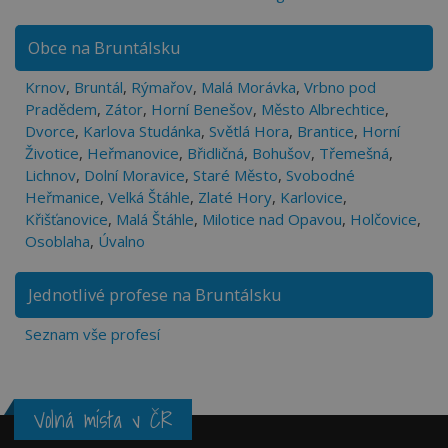
Obce na Bruntálsku
Krnov
,
Bruntál
,
Rýmařov
,
Malá Morávka
,
Vrbno pod
Pradědem
,
Zátor
,
Horní Benešov
,
Město Albrechtice
,
Dvorce
,
Karlova Studánka
,
Světlá Hora
,
Brantice
,
Horní
Životice
,
Heřmanovice
,
Břidličná
,
Bohušov
,
Třemešná
,
Lichnov
,
Dolní Moravice
,
Staré Město
,
Svobodné
Heřmanice
,
Velká Štáhle
,
Zlaté Hory
,
Karlovice
,
Křišťanovice
,
Malá Štáhle
,
Milotice nad Opavou
,
Holčovice
,
Osoblaha
,
Úvalno
Jednotlivé profese na Bruntálsku
Seznam vše profesí
Volná místa v ČR