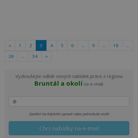
«
1
2
3
4
5
6
...
9
...
18
...
26
...
34
»
Vyzkoušejte odběr nových nabídek práce z regionu
Bruntál a okolí
na e-mail.
Zasílání lze kdykoliv upravit nebo jednoduše zrušit