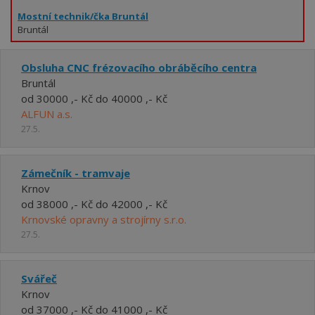
Mostní technik/čka Bruntál
Bruntál
Obsluha CNC frézovacího obráběcího centra
Bruntál
od 30000 ,- Kč do 40000 ,- Kč
ALFUN a.s.
27.5.
Zámečník - tramvaje
Krnov
od 38000 ,- Kč do 42000 ,- Kč
Krnovské opravny a strojírny s.r.o.
27.5.
Svářeč
Krnov
od 37000 ,- Kč do 41000 ,- Kč