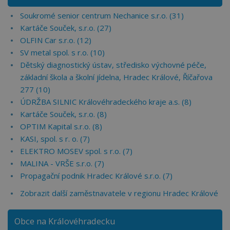
Soukromé senior centrum Nechanice s.r.o. (31)
Kartáče Souček, s.r.o. (27)
OLFIN Car s.r.o. (12)
SV metal spol. s r.o. (10)
Dětský diagnostický ústav, středisko výchovné péče,
základní škola a školní jídelna, Hradec Králové, Říčařova
277 (10)
ÚDRŽBA SILNIC Královéhradeckého kraje a.s. (8)
Kartáče Souček, s.r.o. (8)
OPTIM Kapital s.r.o. (8)
KASI, spol. s r. o. (7)
ELEKTRO MOSEV spol. s r.o. (7)
MALINA - VRŠE s.r.o. (7)
Propagační podnik Hradec Králové s.r.o. (7)
Zobrazit další zaměstnavatele v regionu Hradec Králové
Obce na Královéhradecku