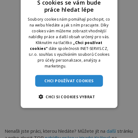
S cookies se vám bude
práce hledat lépe
Soubory cookies nám pomáhají pochopit, co
na webu hledáte a jak s ním pracujete. Díky
cookies vám můžeme zobrazit vhodnější
nabídky práce a další obsah určený pro vás.
Kliknutím na tlačítko
„Chci používat
cookies“
dáte společnosti INET-SERVIS.CZ,
s.r.o. souhlas s využíváním souborů Cookies
pro účely personalizace, analýzy a
marketingu.
Více informací
CHCI POUŽÍVAT COOKIES
CHCI SI COOKIES VYBRAT
Nenašli jste práci, kterou hledáte? Můžete jít na
další
stránku
a nebo zkusit TOP
nabídky práce v Hradci Králové
na