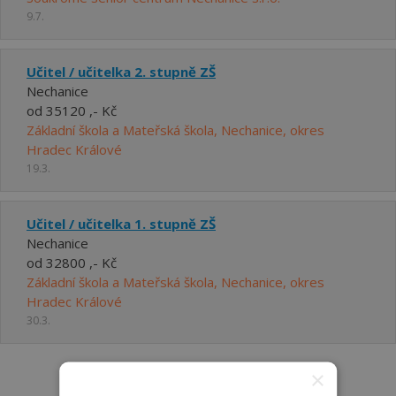
9.7.
Učitel / učitelka 2. stupně ZŠ
Nechanice
od 35120 ,- Kč
Základní škola a Mateřská škola, Nechanice, okres
Hradec Králové
19.3.
Učitel / učitelka 1. stupně ZŠ
Nechanice
od 32800 ,- Kč
Základní škola a Mateřská škola, Nechanice, okres
Hradec Králové
30.3.
×