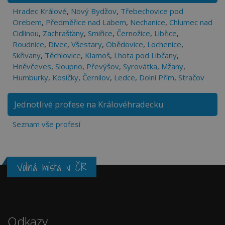
Hradec Králové
,
Nový Bydžov
,
Třebechovice pod
Orebem
,
Předměřice nad Labem
,
Nechanice
,
Chlumec nad
Cidlinou
,
Zachrašťany
,
Smiřice
,
Černožice
,
Libřice
,
Roudnice
,
Divec
,
Všestary
,
Obědovice
,
Lochenice
,
Skřivany
,
Těchlovice
,
Klamoš
,
Lhota pod Libčany
,
Hněvčeves
,
Sloupno
,
Převýšov
,
Syrovátka
,
Mžany
,
Humburky
,
Kosičky
,
Černilov
,
Ledce
,
Dolní Přím
,
Stračov
Jednotlivé profese na Královéhradecku
Seznam vše profesí
Volná místa v ČR
Odkazy