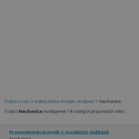
Více než
62274
uživatelů už používá tento svělý způsob
pro hledání práce. Přidejte se k nim.
Práce u nás
>
Volná místa Hradec Králové
> Nechanice
V obci
Nechanice
evidujeme 18 volných pracovních míst.
Pracovnice/pracovník v sociálních službách
Nechanice