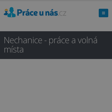
Nechanice - práce a volná
místa
Hledáte práci
×
v regionu
Hradec Králové a okolí?
Ano
Ne