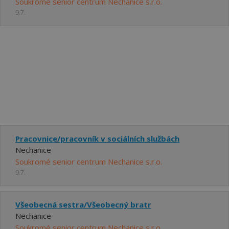
Soukromé senior centrum Nechanice s.r.o.
9.7.
Pracovnice/pracovník v sociálních službách
Nechanice
Soukromé senior centrum Nechanice s.r.o.
9.7.
Všeobecná sestra/Všeobecný bratr
Nechanice
Soukromé senior centrum Nechanice s.r.o.