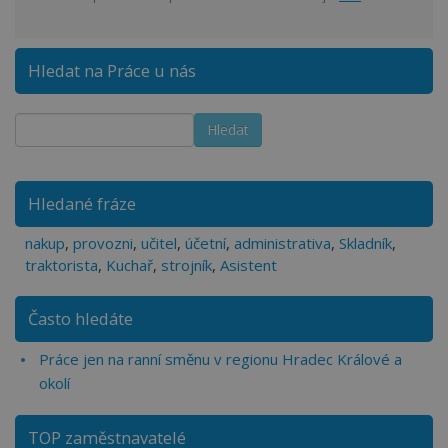
Hledat na Práce u nás
Hledané fráze
nakup
,
provozni
,
učitel
,
účetní
,
administrativa
,
Skladník
,
traktorista
,
Kuchař
,
strojník
,
Asistent
Často hledáte
Práce jen na ranní směnu v regionu Hradec Králové a
okolí
TOP zaměstnavatelé