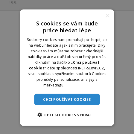
15.5.
×
S cookies se vám bude
práce hledat lépe
Soubory cookies nám pomáhají pochopit, co
na webu hledáte a jak s ním pracujete. Díky
cookies vám můžeme zobrazit vhodnější
nabídky práce a další obsah určený pro vás.
Kliknutím na tlačítko
„Chci používat
cookies“
dáte společnosti INET-SERVIS.CZ,
s.r.o. souhlas s využíváním souborů Cookies
pro účely personalizace, analýzy a
marketingu.
Více informací
CHCI POUŽÍVAT COOKIES
CHCI SI COOKIES VYBRAT