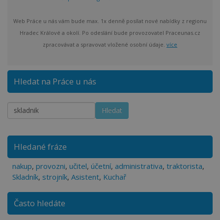
Web Práce u nás vám bude max. 1x denně posílat nové nabídky z regionu
Hradec Králové a okolí. Po odeslání bude provozovatel Praceunas.cz
zpracovávat a spravovat vložené osobní údaje.
více
Hledat na Práce u nás
Hledané fráze
nakup
,
provozni
,
učitel
,
účetní
,
administrativa
,
traktorista
,
Skladník
,
strojník
,
Asistent
,
Kuchař
Často hledáte