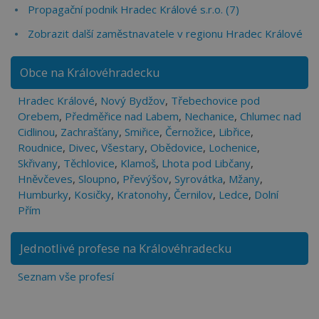
Propagační podnik Hradec Králové s.r.o. (7)
Zobrazit další zaměstnavatele v regionu Hradec Králové
Obce na Královéhradecku
Hradec Králové
,
Nový Bydžov
,
Třebechovice pod
Orebem
,
Předměřice nad Labem
,
Nechanice
,
Chlumec nad
Cidlinou
,
Zachrašťany
,
Smiřice
,
Černožice
,
Libřice
,
Roudnice
,
Divec
,
Všestary
,
Obědovice
,
Lochenice
,
Skřivany
,
Těchlovice
,
Klamoš
,
Lhota pod Libčany
,
Hněvčeves
,
Sloupno
,
Převýšov
,
Syrovátka
,
Mžany
,
Humburky
,
Kosičky
,
Kratonohy
,
Černilov
,
Ledce
,
Dolní
Přím
Jednotlivé profese na Královéhradecku
Seznam vše profesí