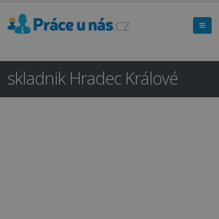
skladnik Hradec Králové
Hledáte práci
×
v regionu
Hradec Králové a okolí?
Ano
Ne