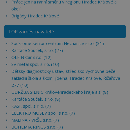
Práce jen na ranní směnu v regionu Hradec Králové a
okolí
Brigády Hradec Králové
TOP zaměstnavatelé
Soukromé senior centrum Nechanice s.r.o. (31)
Kartáče Souček, s.r.o. (27)
OLFIN Car s.r.o. (12)
SV metal spol. s r.o. (10)
Dětský diagnostický ústav, středisko výchovné péče,
základní škola a školní jídelna, Hradec Králové, Říčařova
277 (10)
ÚDRŽBA SILNIC Královéhradeckého kraje a.s. (8)
Kartáče Souček, s.r.o. (8)
KASI, spol. s r. o. (7)
ELEKTRO MOSEV spol. s r.o. (7)
MALINA - VRŠE s.r.o. (7)
BOHEMIA RINGS s.r.o. (7)