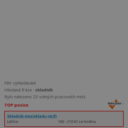
Více než
62271
uživatelů už používá tento svělý způsob
pro hledání práce. Přidejte se k nim.
Filtr vyhledávání
Hledaná fráze :
skladnik
Bylo nalezeno 23 volných pracovních míst.
TOP pozice
Skladník meziskladu (m/ž)
Libřice
160 - 210 Kč za hodinu