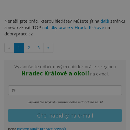
Nenašli jste práci, kterou hledáte? Můžete jít na
další
stránku
a nebo zkusit TOP
nabídky práce v Hradci Králové
na
dobraprace.cz
«
1
2
3
»
Vyzkoušejte odběr nových nabídek práce z regionu
Hradec Králové a okolí
na e-mail.
Zasílání lze kdykoliv upravit nebo jednoduše zrušit
nebo
nastavit odběr pro více regionů