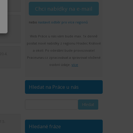
9.4.
nebo
nastavit odběr pro více regionů
Web Práce u nás vám bude max. 1x denně
posílat nové nabídky z regionu Hradec Králové
a okolí. Po odeslání bude provozovatel
20.4.
Praceunas.cz zpracovávat a spravovat vložené
osobní údaje.
více
Hledat na Práce u nás
7.5.
Hledané fráze