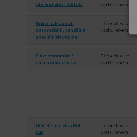
obchodního ředitele
pod Orebem
Řidiči nákladních
Třebechovice
automobilů, tahačů a
pod Orebem
speciálních vozidel
Elektromontér /
Třebechovice
elektromontérka
pod Orebem
Učitel / učitelka MA -
Třebechovice
INF
pod Orebem