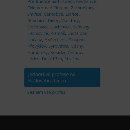
Předměřice nad Labem
,
Nechanice
,
Chlumec nad Cidlinou
,
Zachrašťany
,
Smiřice
,
Černožice
,
Libřice
,
Roudnice
,
Divec
,
Všestary
,
Obědovice
,
Lochenice
,
Skřivany
,
Těchlovice
,
Klamoš
,
Lhota pod
Libčany
,
Hněvčeves
,
Sloupno
,
Převýšov
,
Syrovátka
,
Mžany
,
Humburky
,
Kosičky
,
Černilov
,
Ledce
,
Dolní Přím
,
Stračov
Jednotlivé profese na
Královéhradecku
Seznam vše profesí