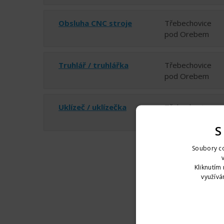
Obsluha CNC stroje
Třebechovice
pod Orebem
Truhlář / truhlářka
Třebechovice
pod Orebem
Uklízeč / uklízečka
Třebechovice
pod Orebem
S
Soubory co
Kliknutím 
využívá