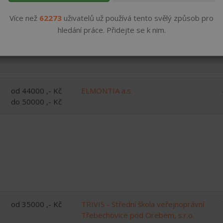
Více než
62273
uživatelů už používá tento svělý způsob pro
hledání práce. Přidejte se k nim.
od 45000 ,- Kč
J+L Kubálek s.r.o.
do 55000 ,- Kč
od 44000 ,- Kč
ELMONTIA a.s.
do 50000 ,- Kč
od 35000 ,- Kč
TRIVIS - Střední škola veřejnoprávní
Třebechovice pod Orebem, s.r.o.