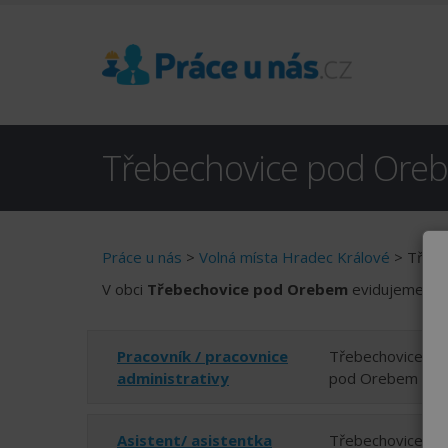
Třebechovice pod Orebe
Práce u nás
>
Volná místa Hradec Králové
> Třebe
V obci
Třebechovice pod Orebem
evidujeme 23 
Pracovník / pracovnice
Třebechovice
administrativy
pod Orebem
Asistent/ asistentka
Třebechovice