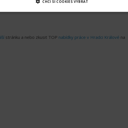
CHCI SI COOKIES VYBRAT
lší
stránku a nebo zkusit TOP
nabídky práce v Hradci Králové
na