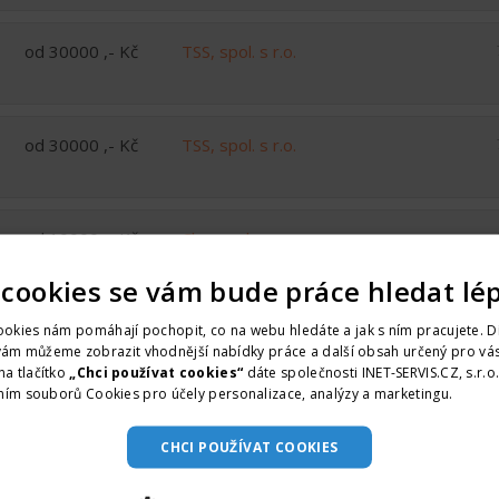
od 30000 ,- Kč
TSS, spol. s r.o.
od 30000 ,- Kč
TSS, spol. s r.o.
od 10000 ,- Kč
Cleanmal s.r.o.
do 15000 ,- Kč
 cookies se vám bude práce hledat lé
okies nám pomáhají pochopit, co na webu hledáte a jak s ním pracujete. D
vám můžeme zobrazit vhodnější nabídky práce a další obsah určený pro vás
na tlačítko
„Chci používat cookies“
dáte společnosti INET-SERVIS.CZ, s.r.o
ním souborů Cookies pro účely personalizace, analýzy a marketingu.
Více i
CHCI POUŽÍVAT COOKIES