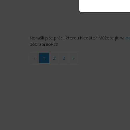
Nenašli jste práci, kterou hledáte? Můžete jít na
da
dobraprace.cz
«
1
2
3
»