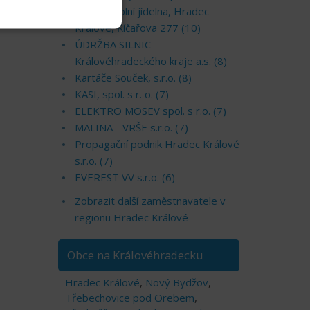
škola a školní jídelna, Hradec
Králové, Říčařova 277 (10)
ÚDRŽBA SILNIC
Královéhradeckého kraje a.s. (8)
Kartáče Souček, s.r.o. (8)
KASI, spol. s r. o. (7)
ELEKTRO MOSEV spol. s r.o. (7)
MALINA - VRŠE s.r.o. (7)
Propagační podnik Hradec Králové
s.r.o. (7)
EVEREST VV s.r.o. (6)
Zobrazit další zaměstnavatele v
regionu Hradec Králové
Obce na Královéhradecku
Hradec Králové
,
Nový Bydžov
,
Třebechovice pod Orebem
,