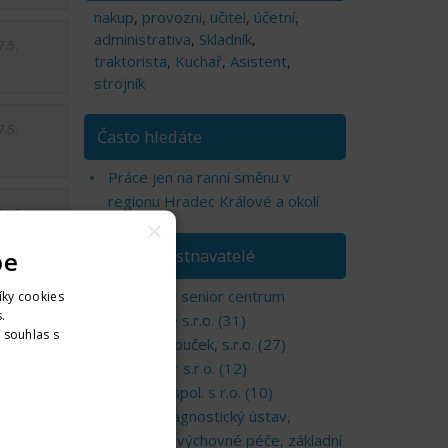
nakup
,
provozni
,
učitel
,
účetní
,
administrativa
,
Skladník
,
7.5.
traktorista
,
Kuchař
,
Asistent
,
strojník
7.5.
Často hledáte
Práce jen na ranní směnu v
regionu Hradec Králové a okolí
21.5.
×
pe
TOP zaměstnavatelé
Soukromé senior centrum
íky cookies
.
Nechanice s.r.o. (31)
. souhlas s
Kartáče Souček, s.r.o. (27)
nformací
OLFIN Car s.r.o. (12)
SV metal spol. s r.o. (10)
Dětský diagnostický ústav,
středisko výchovné péče, základní