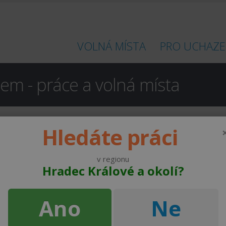
VOLNÁ MÍSTA
PRO UCHAZE
m - práce a volná místa
Hledáte práci
chovice pod Orebem
volných pracovních míst.
v regionu
Hradec Králové a okolí?
od 30000 ,- Kč
GOLEM Financial, s.r.o.
Ano
Ne
od 30000 ,- Kč
UNION COSMETIC s.r.o.