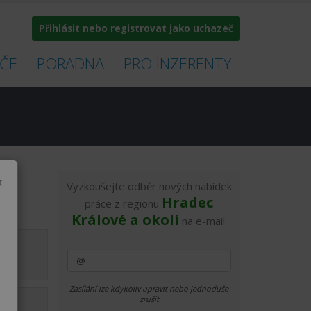
Přihlásit nebo registrovat jako uchazeč
ČE
PORADNA
PRO INZERENTY
×
Vyzkoušejte odběr nových nabídek
Hradec
práce z regionu
Králové a okolí
na e-mail.
2.4.
Zasílání lze kdykoliv upravit nebo jednoduše
zrušit
7.4.