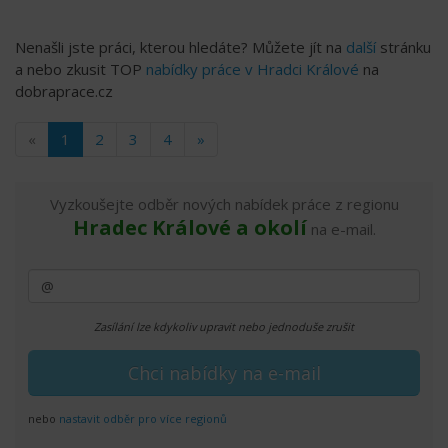
Nenašli jste práci, kterou hledáte? Můžete jít na
další
stránku
a nebo zkusit TOP
nabídky práce v Hradci Králové
na
dobraprace.cz
«
1
2
3
4
»
Vyzkoušejte odběr nových nabídek práce z regionu
Hradec Králové a okolí
na e-mail.
Zasílání lze kdykoliv upravit nebo jednoduše zrušit
nebo
nastavit odběr pro více regionů