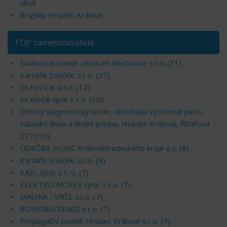
okolí
Brigády Hradec Králové
TOP zaměstnavatelé
Soukromé senior centrum Nechanice s.r.o. (31)
Kartáče Souček, s.r.o. (27)
OLFIN Car s.r.o. (12)
SV metal spol. s r.o. (10)
Dětský diagnostický ústav, středisko výchovné péče,
základní škola a školní jídelna, Hradec Králové, Říčařova
277 (10)
ÚDRŽBA SILNIC Královéhradeckého kraje a.s. (8)
Kartáče Souček, s.r.o. (8)
KASI, spol. s r. o. (7)
ELEKTRO MOSEV spol. s r.o. (7)
MALINA - VRŠE s.r.o. (7)
BOHEMIA RINGS s.r.o. (7)
Propagační podnik Hradec Králové s.r.o. (7)