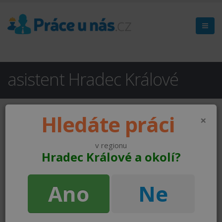
asistent Hradec Králové
Hledáte práci
×
v regionu
Hradec Králové a okolí?
Ano
Ne