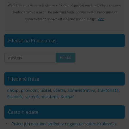
Web Práce u nás vám bude max. 1x denně posílat nové nabídky z regionu
Hradec Králové a okolí. Po odeslání bude provozovatel Praceunas.cz
zpracovávat a spravovat vložené osobní údaje.
více
Hledat na Práce u nás
Hledané fráze
nakup
,
provozni
,
učitel
,
účetní
,
administrativa
,
traktorista
,
Skladník
,
strojník
,
Asistent
,
Kuchař
Často hledáte
Práce jen na ranní směnu v regionu Hradec Králové a