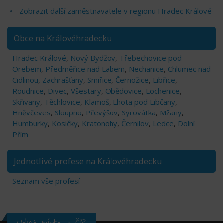
Zobrazit další zaměstnavatele v regionu Hradec Králové
Obce na Královéhradecku
Hradec Králové
,
Nový Bydžov
,
Třebechovice pod
Orebem
,
Předměřice nad Labem
,
Nechanice
,
Chlumec nad
Cidlinou
,
Zachrašťany
,
Smiřice
,
Černožice
,
Libřice
,
Roudnice
,
Divec
,
Všestary
,
Obědovice
,
Lochenice
,
Skřivany
,
Těchlovice
,
Klamoš
,
Lhota pod Libčany
,
Hněvčeves
,
Sloupno
,
Převýšov
,
Syrovátka
,
Mžany
,
Humburky
,
Kosičky
,
Kratonohy
,
Černilov
,
Ledce
,
Dolní
Přím
Jednotlivé profese na Královéhradecku
Seznam vše profesí