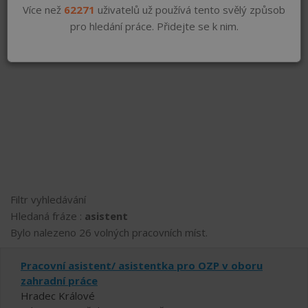
Více než
62271
uživatelů už používá tento svělý způsob
pro hledání práce. Přidejte se k nim.
Filtr vyhledávání
Hledaná fráze :
asistent
Bylo nalezeno 26 volných pracovních míst.
Pracovní asistent/ asistentka pro OZP v oboru
zahradní práce
Hradec Králové