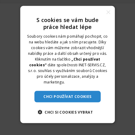
×
S cookies se vám bude
práce hledat lépe
Soubory cookies nám pomáhají pochopit, co
na webu hledáte a jak s ním pracujete. Díky
cookies vám můžeme zobrazit vhodnější
nabídky práce a další obsah určený pro vás.
Kliknutím na tlačítko
„Chci používat
cookies“
dáte společnosti INET-SERVIS.CZ,
s.r.o. souhlas s využíváním souborů Cookies
pro účely personalizace, analýzy a
marketingu.
Více informací
CHCI POUŽÍVAT COOKIES
CHCI SI COOKIES VYBRAT